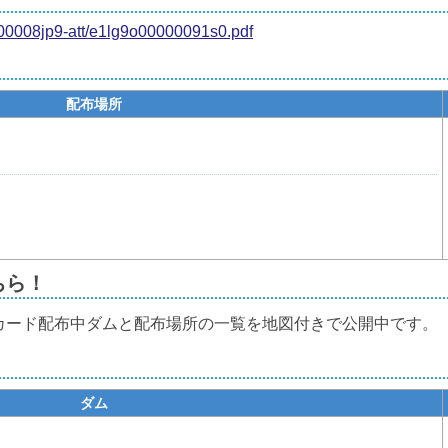
0000008jp9-att/e1lg9o00000091s0.pdf
配布場所
ちら！
カード配布中ダムと配布場所の一覧を地図付きで公開中です。
ダム