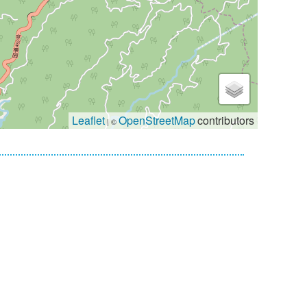
Leaflet
OpenStreetMap
contributors
| ©