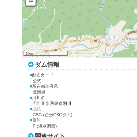
2 km
ダム情報
配布カード
公式
所在都道府県
北海道
河川名
石狩川水系幾春別川
型式
CSG (台形CSGダム)
目的
F (洪水調節)
関連サイト