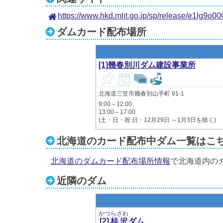
https://www.hkd.mlit.go.jp/sp/release/e1lg9o
ダムカード配布場所
[1]幾春別川ダム建設事業所
北海道三笠市幾春別山手町 91-1
9:00～12:00、
13:00～17:00
(土・日・祝 日・12月29日 ～1月3日を除く)
北海道のカード配布中ダム一覧はこ
北海道のダムカード配布場所情報
で北海道内の
近隣のダム
かつらざわ
[2]桂沢
ダム