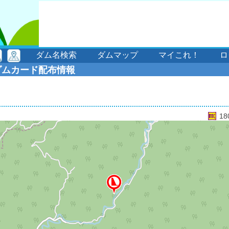
ダム名検索
ダムマップ
マイこれ！
ロ
ダムカード配布情報
18