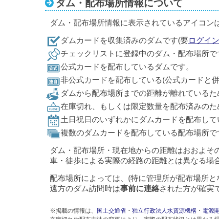
ダム・配布場所情報について
ダム・配布場所情報に表示されているアイコン
ダムカードを収集済みのダムです(要
ログイ
チェックリストに登録中のダム・配布場所で
公式カードを配布しているダムです。
非公式カードを配布している(公式カードと
ダムから配布場所までの距離が離れているた
在庫切れ、もしくは限定数量を配布済みのた
土日祝日のいずれかにダムカードを配布して
複数のダムカードを配布している配布場所で
ダム・配布場所・現在地からの距離はおおよそ
車・徒歩による実際の経路の距離とは異なる場
配布場所によっては、(特に管理所が配布場所と
遠方のダム訪問時は
事前に連絡
された方が確実
※掲載の情報は、
国土交通省
・
独立行政法人水資源機構
・
電源