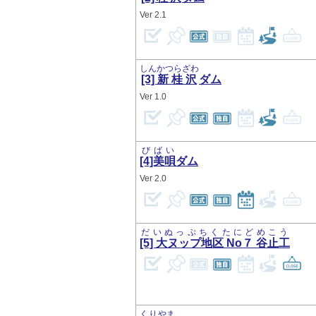
2.1
しんかつらざわ
[3]新桂沢
ダム
1.0
びばい
[4]美唄
ダム
2.0
だいぬっぷちくたにどめこう
[5] 大ヌップ地区 No７ 谷止工
くりやま