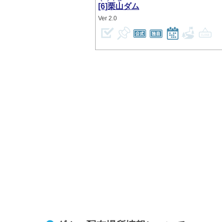
[6]栗山
ダム
2.0