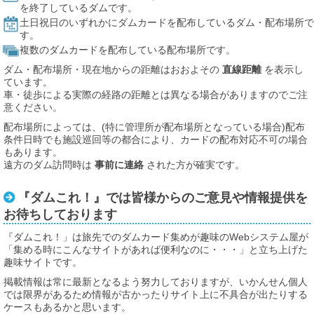
を終了しているダムです。
土日祝日のいずれかにダムカードを配布しているダム・配布場所で
す。
複数のダムカードを配布している配布場所です。
ダム・配布場所・現在地からの距離はおおよその
直線距離
を表示し
ています。
車・徒歩による実際の経路の距離とは異なる場合がありますのでご注
意ください。
配布場所によっては、(特に管理所が配布場所となっている場合)配布
条件日時でも施設巡回等の都合により、カードの配布対応不可の場合
もあります。
遠方のダム訪問時は
事前に連絡
された方が確実です。
『ダムこれ！』では皆様からのご意見や情報提供を
お待ちしております
『ダムこれ！」は旅先でのダムカード集めが趣味のWebシステム屋が
「集める時にこんなサイトがあれば便利なのに・・・」と立ち上げた
趣味サイトです。
掲載情報は常に最新となるよう努力しておりますが、いかんせん個人
では限界があるため情報が古かったりサイト上に不具合が出たりする
ケースもあるかと思います。