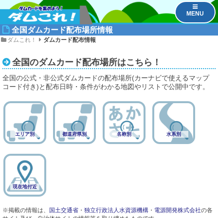
MENU
全国ダムカード配布場所情報
ダムこれ！
ダムカード配布情報
全国のダムカード配布場所はこちら！
全国の公式・非公式ダムカードの配布場所(カーナビで使えるマップ
コード付き)と配布日時・条件がわかる地図やリストで公開中です。
エリア別
都道府県別
名称別
水系別
現在地付近
※掲載の情報は、
国土交通省
・
独立行政法人水資源機構
・
電源開発株式会社
の各