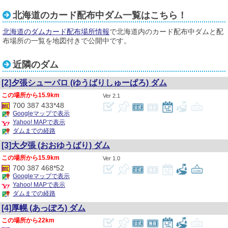
北海道のカード配布中ダム一覧はこちら！
北海道のダムカード配布場所情報
で北海道内のカード配布中ダムと配
布場所の一覧を地図付きで公開中です。
近隣のダム
[2]夕張シューパロ
(ゆうばりしゅーぱろ)
ダム
15.9km
2.1
700 387 433*48
Googleマップで表示
Yahoo! MAPで表示
ダムまでの経路
[3]大夕張
(おおゆうばり)
ダム
15.9km
1.0
700 387 468*52
Googleマップで表示
Yahoo! MAPで表示
ダムまでの経路
[4]厚幌
(あっぽろ)
ダム
22km