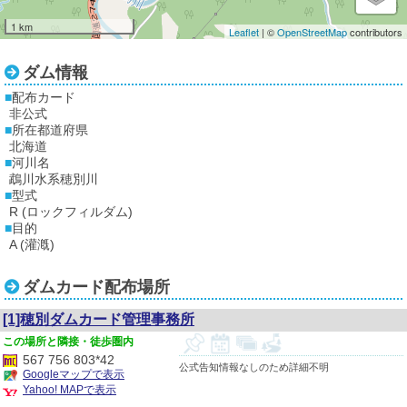
1 km
Leaflet
| ©
OpenStreetMap
contributors
ダム情報
配布カード
非公式
所在都道府県
北海道
河川名
鵡川水系穂別川
型式
R (ロックフィルダム)
目的
A (灌漑)
ダムカード配布場所
[1]穂別ダムカード管理事務所
隣接・徒歩圏内
567 756 803*42
公式告知情報なしのため詳細不明
Googleマップで表示
Yahoo! MAPで表示