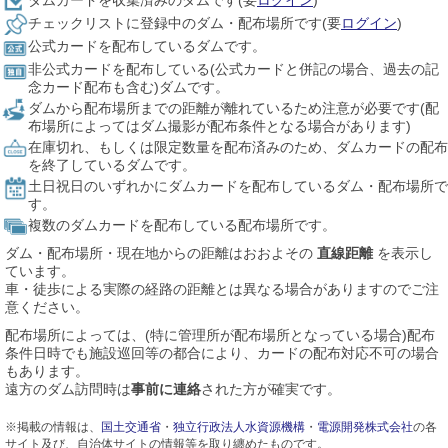
ダムカードを収集済みのダムです(要
ログイン
)
チェックリストに登録中のダム・配布場所です(要
ログイン
)
公式カードを配布しているダムです。
非公式カードを配布している(公式カードと併記の場合、過去の記
念カード配布も含む)ダムです。
ダムから配布場所までの距離が離れているため注意が必要です(配
布場所によってはダム撮影が配布条件となる場合があります)
在庫切れ、もしくは限定数量を配布済みのため、ダムカードの配布
を終了しているダムです。
土日祝日のいずれかにダムカードを配布しているダム・配布場所で
す。
複数のダムカードを配布している配布場所です。
ダム・配布場所・現在地からの距離はおおよその
直線距離
を表示し
ています。
車・徒歩による実際の経路の距離とは異なる場合がありますのでご注
意ください。
配布場所によっては、(特に管理所が配布場所となっている場合)配布
条件日時でも施設巡回等の都合により、カードの配布対応不可の場合
もあります。
遠方のダム訪問時は
事前に連絡
された方が確実です。
※掲載の情報は、
国土交通省
・
独立行政法人水資源機構
・
電源開発株式会社
の各
サイト及び、自治体サイトの情報等を取り纏めたものです。