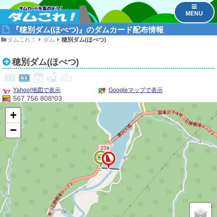
MENU
『穂別ダム(ほべつ)』のダムカード配布情報
ダムこれ！
ダム
穂別ダム(ほべつ)
穂別ダム(ほべつ)
Yahoo!地図で表示
Googleマップで表示
567 756 808*03
+
−
1