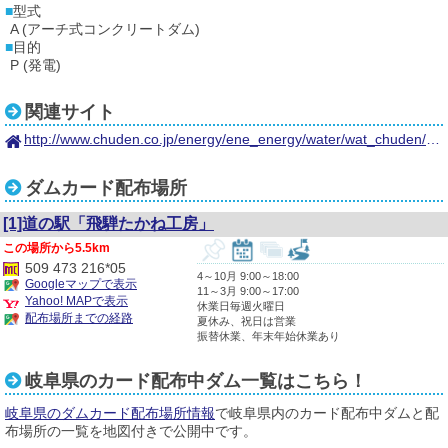
型式
A (アーチ式コンクリートダム)
目的
P (発電)
関連サイト
http://www.chuden.co.jp/energy/ene_energy/water/wat_chuden/takane/
ダムカード配布場所
[1]道の駅「飛騨たかね工房」
5.5km
509 473 216*05
4～10月 9:00～18:00
Googleマップで表示
11～3月 9:00～17:00
Yahoo! MAPで表示
休業日毎週火曜日
配布場所までの経路
夏休み、祝日は営業
振替休業、年末年始休業あり
岐阜県のカード配布中ダム一覧はこちら！
岐阜県のダムカード配布場所情報
で岐阜県内のカード配布中ダムと配
布場所の一覧を地図付きで公開中です。