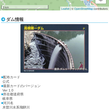
3 km
Leaflet
| ©
OpenStreetMap
contributors
ダム情報
提供:ダムコ・デラックス さん
配布カード
公式
最新カードのバージョン
Ver 1.0
所在都道府県
岐阜県
河川名
木曽川水系飛騨川