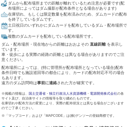
ダムから配布場所までの距離が離れているため注意が必要です(配
布場所によってはダム撮影が配布条件となる場合があります)
在庫切れ、もしくは限定数量を配布済みのため、ダムカードの配布
を終了しているダムです。
土日祝日のいずれかにダムカードを配布しているダム・配布場所で
す。
複数のダムカードを配布している配布場所です。
ダム・配布場所・現在地からの距離はおおよその
直線距離
を表示し
ています。
車・徒歩による実際の経路の距離とは異なる場合がありますのでご注
意ください。
配布場所によっては、(特に管理所が配布場所となっている場合)配布
条件日時でも施設巡回等の都合により、カードの配布対応不可の場合
もあります。
遠方のダム訪問時は
事前に連絡
された方が確実です。
※掲載の情報は、
国土交通省
・
独立行政法人水資源機構
・
電源開発株式会社
の各
サイト及び、自治体サイトの情報等を取り纏めたものです。
在庫切れや配布方法の変更により、実際の配布状況とは異なる場合がございます
のでご了承ください。
※「マップコード」および「MAPCODE」は(株)デンソーの登録商標です。