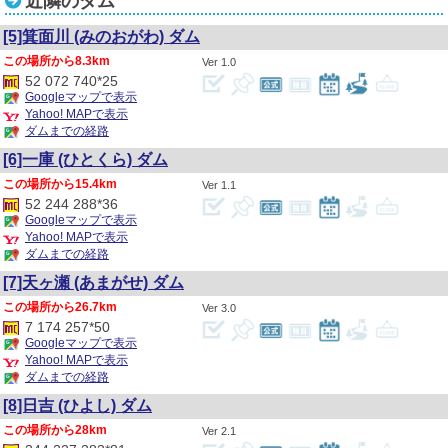
近隣のダム
[5]箕面川
(みのおがわ)
ダム
8.3km
1.0
52 072 740*25
Googleマップで表示
Yahoo! MAPで表示
ダムまでの経路
[6]一庫
(ひとくら)
ダム
15.4km
1.1
52 244 288*36
Googleマップで表示
Yahoo! MAPで表示
ダムまでの経路
[7]天ヶ瀬
(あまがせ)
ダム
26.7km
3.0
7 174 257*50
Googleマップで表示
Yahoo! MAPで表示
ダムまでの経路
[8]日吉
(ひよし)
ダム
28km
2.1