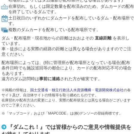
布場所によってはダム撮影が配布条件となる場合があります)
在庫切れ、もしくは限定数量を配布済みのため、ダムカードの配布
を終了しているダムです。
土日祝日のいずれかにダムカードを配布しているダム・配布場所で
す。
複数のダムカードを配布している配布場所です。
ダム・配布場所・現在地からの距離はおおよその
直線距離
を表示し
ています。
車・徒歩による実際の経路の距離とは異なる場合がありますのでご注
意ください。
配布場所によっては、(特に管理所が配布場所となっている場合)配布
条件日時でも施設巡回等の都合により、カードの配布対応不可の場合
もあります。
遠方のダム訪問時は
事前に連絡
された方が確実です。
※掲載の情報は、
国土交通省
・
独立行政法人水資源機構
・
電源開発株式会社
の各
サイト及び、自治体サイトの情報等を取り纏めたものです。
在庫切れや配布方法の変更により、実際の配布状況とは異なる場合がございます
のでご了承ください。
※「マップコード」および「MAPCODE」は(株)デンソーの登録商標です。
『ダムこれ！』では皆様からのご意見や情報提供を