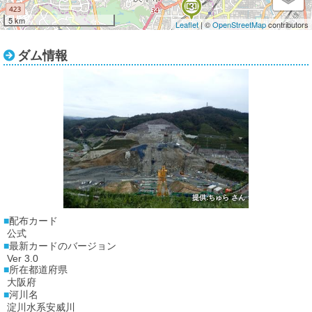
4
3
5 km
Leaflet
| ©
OpenStreetMap
contributors
ダム情報
提供:ちゅら さん
配布カード
公式
最新カードのバージョン
Ver 3.0
所在都道府県
大阪府
河川名
淀川水系安威川