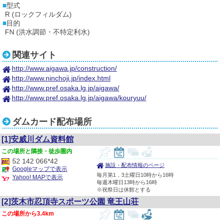
型式
R (ロックフィルダム)
目的
FN (洪水調節・不特定利水)
関連サイト
http://www.aigawa.jp/construction/
http://www.ninchoji.jp/index.html
http://www.pref.osaka.lg.jp/aigawa/
http://www.pref.osaka.lg.jp/aigawa/kouryuu/
ダムカード配布場所
[1]安威川ダム資料館
隣接・徒歩圏内
52 142 066*42
施設・配布情報のページ
Googleマップで表示
毎月第1，3土曜日10時から16時
Yahoo! MAPで表示
毎週木曜日13時から16時
※祝祭日は休館とする
[2]茨木市忍頂寺スポーツ公園 竜王山荘
3.4km