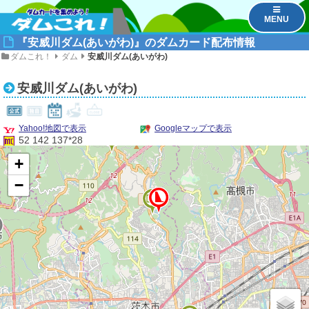
MENU
『安威川ダム(あいがわ)』のダムカード配布情報
ダムこれ！
ダム
安威川ダム(あいがわ)
安威川ダム(あいがわ)
Yahoo!地図で表示
Googleマップで表示
2
52 142 137*28
+
−
1