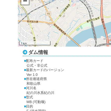
1 km
ダム情報
配布カード
公式・非公式
最新カードのバージョン
Ver 1.0
所在都道府県
和歌山県
河川名
紀の川水系紀の川
型式
MB (可動堰)
目的