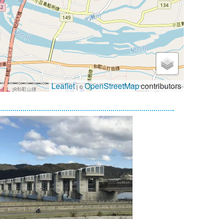
Leaflet
OpenStreetMap
contributors
| ©