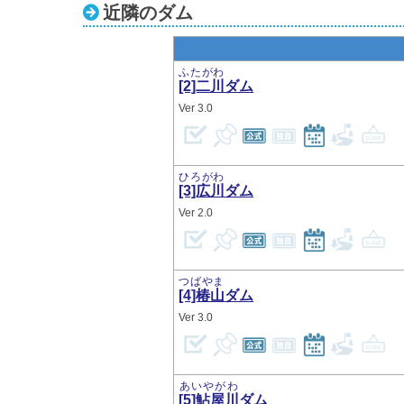
近隣のダム
ふたがわ
[2]二川
ダム
3.0
ひろがわ
[3]広川
ダム
2.0
つばやま
[4]椿山
ダム
3.0
あいやがわ
[5]鮎屋川
ダム