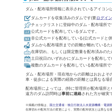
ダム・配布場所情報に表示されているアイコン
ダムカードを収集済みのダムです(要
ログイ
チェックリストに登録中のダム・配布場所で
公式カードを配布しているダムです。
非公式カードを配布している(公式カードと
ダムから配布場所までの距離が離れているた
在庫切れ、もしくは限定数量を配布済みのた
土日祝日のいずれかにダムカードを配布して
複数のダムカードを配布している配布場所で
ダム・配布場所・現在地からの距離はおおよそ
車・徒歩による実際の経路の距離とは異なる場
配布場所によっては、(特に管理所が配布場所と
遠方のダム訪問時は
事前に連絡
された方が確実
※掲載の情報は、
国土交通省
・
独立行政法人水資源機構
・
電源
在庫切れや配布方法の変更により、実際の配布状況とは異なる