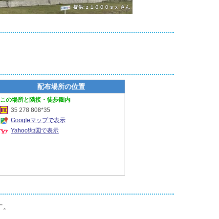
提供:ｚ１０００ｓｘ さん
配布場所の位置
隣接・徒歩圏内
35 278 808*35
Googleマップで表示
Yahoo!地図で表示
す。