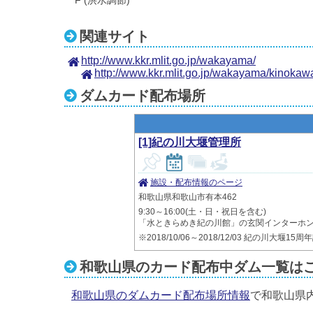
F (洪水調節)
関連サイト
http://www.kkr.mlit.go.jp/wakayama/
http://www.kkr.mlit.go.jp/wakayama/kinokawa
ダムカード配布場所
[1]紀の川大堰管理所
施設・配布情報のページ
和歌山県和歌山市有本462
9:30～16:00(土・日・祝日を含む)
「水ときらめき紀の川館」の玄関インターホ
※2018/10/06～2018/12/03 紀の川大堰1
和歌山県のカード配布中ダム一覧は
和歌山県のダムカード配布場所情報
で和歌山県