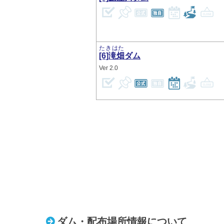
たきはた
[6]滝畑
ダム
2.0
ダム・配布場所情報について