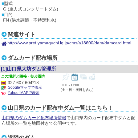
型式
G (重力式コンクリートダム)
目的
FN (洪水調節・不特定利水)
関連サイト
http://www.pref.yamaguchi.lg.jp/cms/a18600/dam/damcard.html
ダムカード配布場所
[1]山口県大坊ダム管理所
隣接・徒歩圏内
327 607 604*18
9:00～17:00
Googleマップで表示
(土・日・祝日を含む)
Yahoo! MAPで表示
山口県のカード配布中ダム一覧はこちら！
山口県のダムカード配布場所情報
で山口県内のカード配布中ダムと配
布場所の一覧を地図付きで公開中です。
近隣のダム