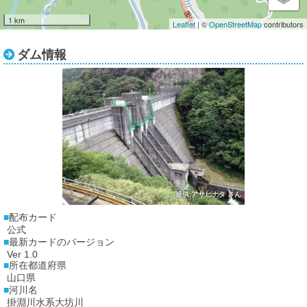
1 km
Leaflet
| ©
OpenStreetMap
contributors
ダム情報
提供:アサヒナタ さん
配布カード
公式
最新カードのバージョン
Ver 1.0
所在都道府県
山口県
河川名
掛淵川水系大坊川