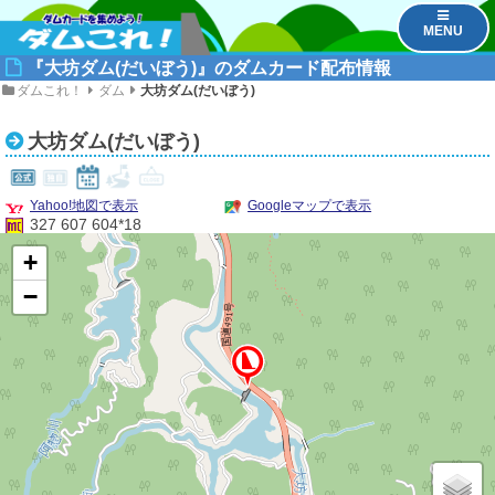
MENU
『大坊ダム(だいぼう)』のダムカード配布情報
ダムこれ！
ダム
大坊ダム(だいぼう)
大坊ダム(だいぼう)
Yahoo!地図で表示
Googleマップで表示
327 607 604*18
+
−
1