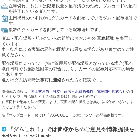
在庫切れ、もしくは限定数量を配布済みのため、ダムカードの配布
を終了しているダムです。
土日祝日のいずれかにダムカードを配布しているダム・配布場所で
す。
複数のダムカードを配布している配布場所です。
ダム・配布場所・現在地からの距離はおおよその
直線距離
を表示し
ています。
車・徒歩による実際の経路の距離とは異なる場合がありますのでご注
意ください。
配布場所によっては、(特に管理所が配布場所となっている場合)配布
条件日時でも施設巡回等の都合により、カードの配布対応不可の場合
もあります。
遠方のダム訪問時は
事前に連絡
された方が確実です。
※掲載の情報は、
国土交通省
・
独立行政法人水資源機構
・
電源開発株式会社
の各
サイト及び、自治体サイトの情報等を取り纏めたものです。
在庫切れや配布方法の変更により、実際の配布状況とは異なる場合がございます
のでご了承ください。
※「マップコード」および「MAPCODE」は(株)デンソーの登録商標です。
『ダムこれ！』では皆様からのご意見や情報提供を
お待ちしております