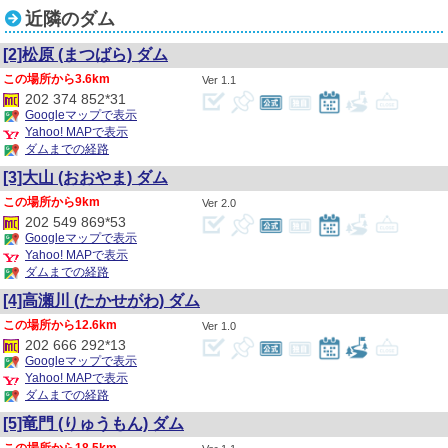
近隣のダム
[2]松原
(まつばら)
ダム
3.6km
1.1
202 374 852*31
Googleマップで表示
Yahoo! MAPで表示
ダムまでの経路
[3]大山
(おおやま)
ダム
9km
2.0
202 549 869*53
Googleマップで表示
Yahoo! MAPで表示
ダムまでの経路
[4]高瀬川
(たかせがわ)
ダム
12.6km
1.0
202 666 292*13
Googleマップで表示
Yahoo! MAPで表示
ダムまでの経路
[5]竜門
(りゅうもん)
ダム