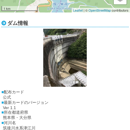
1 km
Leaflet
| ©
OpenStreetMap
contributors
ダム情報
提供:紫麒麟 さん
配布カード
公式
最新カードのバージョン
Ver 1.1
所在都道府県
熊本県・大分県
河川名
筑後川水系津江川