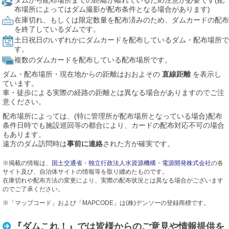
ダムから配布場所までの距離が離れているため注意が必要です(配
布場所によってはダム撮影が配布条件となる場合があります)
在庫切れ、もしくは限定数量を配布済みのため、ダムカードの配布
を終了しているダムです。
土日祝日のいずれかにダムカードを配布しているダム・配布場所で
す。
複数のダムカードを配布している配布場所です。
ダム・配布場所・現在地からの距離はおおよその
直線距離
を表示し
ています。
車・徒歩による実際の経路の距離とは異なる場合がありますのでご注
意ください。
配布場所によっては、(特に管理所が配布場所となっている場合)配布
条件日時でも施設巡回等の都合により、カードの配布対応不可の場合
もあります。
遠方のダム訪問時は
事前に連絡
された方が確実です。
※掲載の情報は、
国土交通省
・
独立行政法人水資源機構
・
電源開発株式会社
の各
サイト及び、自治体サイトの情報等を取り纏めたものです。
在庫切れや配布方法の変更により、実際の配布状況とは異なる場合がございます
のでご了承ください。
※「マップコード」および「MAPCODE」は(株)デンソーの登録商標です。
『ダムこれ！』では皆様からのご意見や情報提供を