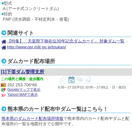
型式
A (アーチ式コンクリートダム)
目的
FNP (洪水調節・不特定利水・発電)
関連サイト
【特集】「天皇陛下御在位30年記念ダムカード」 対象ダム一覧マップ
http://www.qsr.mlit.go.jp/toukan/
ダムカード配布場所
[1]下筌ダム管理支所
隣接・徒歩圏内
202 253 706*66
8:30～17:15(平日) 10:00～17:00(土・日・祝日)
Googleマップで表示
Yahoo! MAPで表示
熊本県のカード配布中ダム一覧はこちら！
熊本県のダムカード配布場所情報
で熊本県内のカード配布中ダムと配
布場所の一覧を地図付きで公開中です。