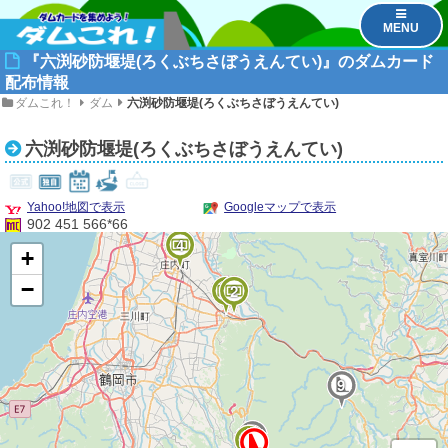
MENU
『六渕砂防堰堤(ろくぶちさぼうえんてい)』のダムカード
配布情報
ダムこれ！
ダム
六渕砂防堰堤(ろくぶちさぼうえんてい)
六渕砂防堰堤(ろくぶちさぼうえんてい)
Yahoo!地図で表示
Googleマップで表示
902 451 566*66
4
+
−
3
2
9
5
6
1