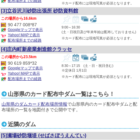
配布場所までの経路
※カード配布には現地写真が必須となります。
[3]立谷沢川砂防出張所 砂防資料館
16.6km
90 477 008*87
9:00～16:30
Googleマップで表示
(土・日祝日及び年末年始は配布しておりません)
Yahoo! MAPで表示
※カード配布には現地写真が必須となります。
配布場所までの経路
[4]庄内町新産業創造館クラッセ
23.5km
90 619 859*32
8:30～17:15 (土・日・祝日含む)
Googleマップで表示
※定休日 1月1日
Yahoo! MAPで表示
※カード配布には現地写真が必須となります。
配布場所までの経路
山形県のカード配布中ダム一覧はこちら！
山形県のダムカード配布場所情報
で山形県内のカード配布中ダムと配
布場所の一覧を地図付きで公開中です。
近隣のダム
[5]瀬場砂防堰堤
(せばさぼうえんてい)