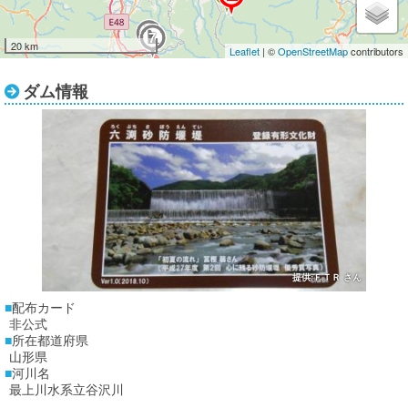
8
7
20 km
Leaflet
| ©
OpenStreetMap
contributors
ダム情報
提供:ＦＴＲ さん
配布カード
非公式
所在都道府県
山形県
河川名
最上川水系立谷沢川