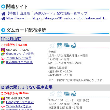
関連サイト
【特集】山形県「SABOカード」配布場所一覧マップ
https://www.thr.mlit.go.jp/shinjyou/30_sabocard/pdf/sabo-card_leaflet.pdf
ダムカード配布場所
[1]北月山荘
0.6km
902 451 754*61
定休日
Googleマップで表示
11月～4月は毎週火曜日と水曜日
Yahoo! MAPで表示
12月31日～1月3日
配布場所までの経路
5月～10月は毎月第二火曜日
日帰り入浴時間
(通常)10:30～18:00
(冬季)10:30～17:00
※カード配布には現地写真が必須となります。
[2]道の駅しょうない風車市場
16.4km
90 448 887*40
9:00～18:00 (土・日・祝日含む)
Googleマップで表示
※12月～2月 9:30～17:30
Yahoo! MAPで表示
※定休日 12月31日～1月3日