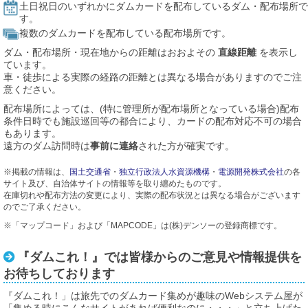
土日祝日のいずれかにダムカードを配布しているダム・配布場所で
す。
複数のダムカードを配布している配布場所です。
ダム・配布場所・現在地からの距離はおおよその
直線距離
を表示し
ています。
車・徒歩による実際の経路の距離とは異なる場合がありますのでご注
意ください。
配布場所によっては、(特に管理所が配布場所となっている場合)配布
条件日時でも施設巡回等の都合により、カードの配布対応不可の場合
もあります。
遠方のダム訪問時は
事前に連絡
された方が確実です。
※掲載の情報は、
国土交通省
・
独立行政法人水資源機構
・
電源開発株式会社
の各
サイト及び、自治体サイトの情報等を取り纏めたものです。
在庫切れや配布方法の変更により、実際の配布状況とは異なる場合がございます
のでご了承ください。
※「マップコード」および「MAPCODE」は(株)デンソーの登録商標です。
『ダムこれ！』では皆様からのご意見や情報提供を
お待ちしております
『ダムこれ！」は旅先でのダムカード集めが趣味のWebシステム屋が