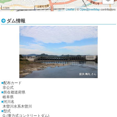
1 km
Leaflet
| ©
OpenStreetMap
contributors
ダム情報
提供:梅丸 さん
配布カード
非公式
所在都道府県
岐阜県
河川名
木曽川水系木曽川
型式
G (重力式コンクリートダム)