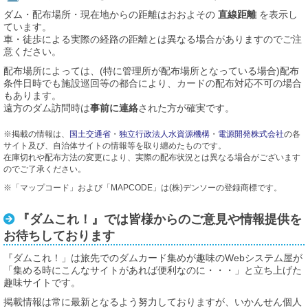
ダム・配布場所・現在地からの距離はおおよその
直線距離
を表示し
ています。
車・徒歩による実際の経路の距離とは異なる場合がありますのでご注
意ください。
配布場所によっては、(特に管理所が配布場所となっている場合)配布
条件日時でも施設巡回等の都合により、カードの配布対応不可の場合
もあります。
遠方のダム訪問時は
事前に連絡
された方が確実です。
※掲載の情報は、
国土交通省
・
独立行政法人水資源機構
・
電源開発株式会社
の各
サイト及び、自治体サイトの情報等を取り纏めたものです。
在庫切れや配布方法の変更により、実際の配布状況とは異なる場合がございます
のでご了承ください。
※「マップコード」および「MAPCODE」は(株)デンソーの登録商標です。
『ダムこれ！』では皆様からのご意見や情報提供を
お待ちしております
『ダムこれ！」は旅先でのダムカード集めが趣味のWebシステム屋が
「集める時にこんなサイトがあれば便利なのに・・・」と立ち上げた
趣味サイトです。
掲載情報は常に最新となるよう努力しておりますが、いかんせん個人