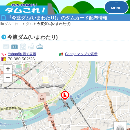
MENU
『今渡ダム(いまわたり)』のダムカード配布情報
ダムこれ！
ダム
今渡ダム(いまわたり)
今渡ダム(いまわたり)
Yahoo!地図で表示
Googleマップで表示
70 380 562*26
+
−