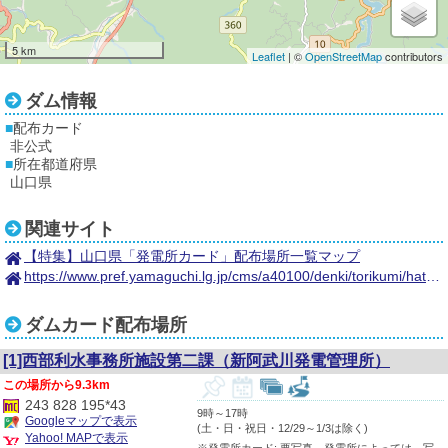
5 km
Leaflet
| ©
OpenStreetMap
contributors
ダム情報
配布カード
非公式
所在都道府県
山口県
関連サイト
【特集】山口県「発電所カード」配布場所一覧マップ
https://www.pref.yamaguchi.lg.jp/cms/a40100/denki/torikumi/hatudensyoka-do.html
ダムカード配布場所
[1]西部利水事務所施設第二課（新阿武川発電管理所）
9.3km
243 828 195*43
9時～17時
Googleマップで表示
(土・日・祝日・12/29～1/3は除く)
Yahoo! MAPで表示