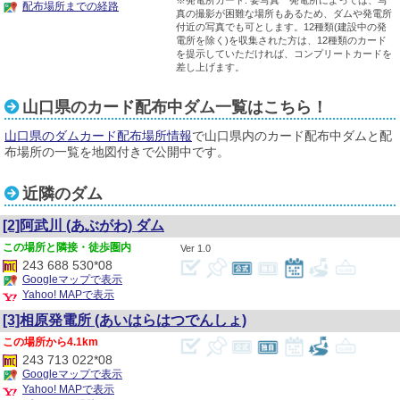
※発電所カード: 要写真 発電所によっては、写
配布場所までの経路
真の撮影が困難な場所もあるため、ダムや発電所
付近の写真でも可とします。12種類(建設中の発
電所を除く)を収集された方は、12種類のカード
を提示していただければ、コンプリートカードを
差し上げます。
山口県のカード配布中ダム一覧はこちら！
山口県のダムカード配布場所情報
で山口県内のカード配布中ダムと配
布場所の一覧を地図付きで公開中です。
近隣のダム
[2]阿武川
(あぶがわ)
ダム
隣接・徒歩圏内
1.0
243 688 530*08
Googleマップで表示
Yahoo! MAPで表示
[3]相原発電所
(あいはらはつでんしょ)
4.1km
243 713 022*08
Googleマップで表示
Yahoo! MAPで表示