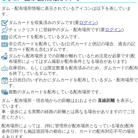
ダム・配布場所情報に表示されているアイコンは以下を表していま
す。
ダムカードを収集済みのダムです(要
ログイン
)
チェックリストに登録中のダム・配布場所です(要
ログイン
)
公式カードを配布しているダムです。
非公式カードを配布している(公式カードと併記の場合、過去の記
念カード配布も含む)ダムです。
ダムから配布場所までの距離が離れているため注意が必要です(配
布場所によってはダム撮影が配布条件となる場合があります)
在庫切れ、もしくは限定数量を配布済みのため、ダムカードの配布
を終了しているダムです。
土日祝日のいずれかにダムカードを配布しているダム・配布場所で
す。
複数のダムカードを配布している配布場所です。
ダム・配布場所・現在地からの距離はおおよその
直線距離
を表示し
ています。
車・徒歩による実際の経路の距離とは異なる場合がありますのでご注
意ください。
配布場所によっては、(特に管理所が配布場所となっている場合)配布
条件日時でも施設巡回等の都合により、カードの配布対応不可の場合
もあります。