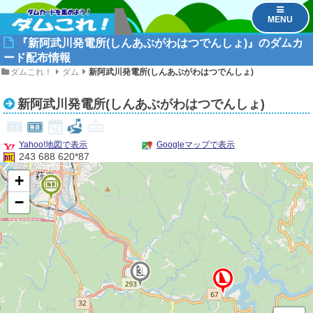
MENU
『新阿武川発電所(しんあぶがわはつでんしょ)』のダムカ
ード配布情報
ダムこれ！
ダム
新阿武川発電所(しんあぶがわはつでんしょ)
新阿武川発電所(しんあぶがわはつでんしょ)
Yahoo!地図で表示
Googleマップで表示
243 688 620*87
+
1
−
3
2