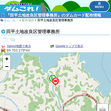
MENU
『田平土地改良区管理事務所』のダムカード配布情報
ダムこれ！
配布場所
田平土地改良区管理事務所
田平土地改良区管理事務所
Yahoo!地図で表示
Googleマップで表示
89 703 279*44
+
−
1