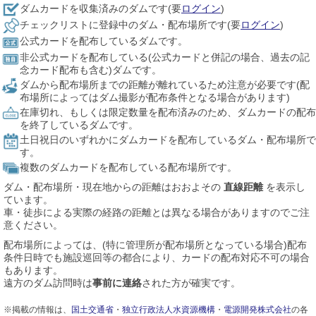
ダムカードを収集済みのダムです(要
ログイン
)
チェックリストに登録中のダム・配布場所です(要
ログイン
)
公式カードを配布しているダムです。
非公式カードを配布している(公式カードと併記の場合、過去の記
念カード配布も含む)ダムです。
ダムから配布場所までの距離が離れているため注意が必要です(配
布場所によってはダム撮影が配布条件となる場合があります)
在庫切れ、もしくは限定数量を配布済みのため、ダムカードの配布
を終了しているダムです。
土日祝日のいずれかにダムカードを配布しているダム・配布場所で
す。
複数のダムカードを配布している配布場所です。
ダム・配布場所・現在地からの距離はおおよその
直線距離
を表示し
ています。
車・徒歩による実際の経路の距離とは異なる場合がありますのでご注
意ください。
配布場所によっては、(特に管理所が配布場所となっている場合)配布
条件日時でも施設巡回等の都合により、カードの配布対応不可の場合
もあります。
遠方のダム訪問時は
事前に連絡
された方が確実です。
※掲載の情報は、
国土交通省
・
独立行政法人水資源機構
・
電源開発株式会社
の各