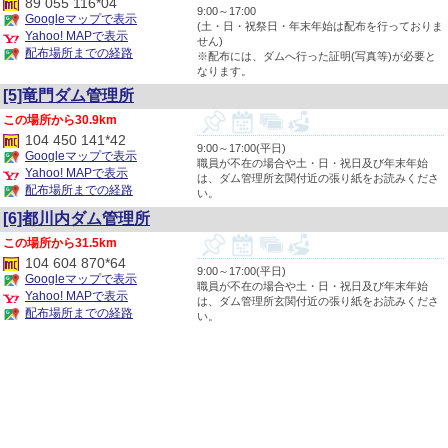
89 055 116*04
9:00～17:00
Googleマップで表示
(土・日・祝祭日・年末年始は配布を行っておりま
Yahoo! MAPで表示
せん)
配布場所までの経路
※配布には、ダムへ行った証明(写真等)が必要と
なります。
[5]竜門ダム管理所
30.9km
104 450 141*42
9:00～17:00(平日)
Googleマップで表示
職員が不在の場合や土・日・祝日及び年末年始
Yahoo! MAPで表示
は、ダム管理所玄関付近の張り紙をお読みくださ
配布場所までの経路
い。
[6]都川内ダム管理所
31.5km
104 604 870*64
9:00～17:00(平日)
Googleマップで表示
職員が不在の場合や土・日・祝日及び年末年始
Yahoo! MAPで表示
は、ダム管理所玄関付近の張り紙をお読みくださ
配布場所までの経路
い。