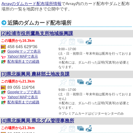
Arrayのダムカード配布場所情報
でArray内のカード配布中ダムと配布
場所の一覧を地図付きで公開中です。
近隣のダムカード配布場所
[2]松浦市役所鷹島支所地域振興課
16.3km
458 645 629*36
9:00～17:00
Googleマップで表示
(土・日・祝祭日・年末年始は配布を行っておりま
Yahoo! MAPで表示
せん)
配布場所までの経路
※配布には、ダムへ行った証明(写真等)が必要と
なります。
[3]県北振興局 農林部土地改良課
21.3km
89 055 116*04
9:00～17:00
Googleマップで表示
(土・日・祝祭日・年末年始は配布を行っておりま
Yahoo! MAPで表示
せん)
配布場所までの経路
※配布には、ダムへ行った証明(写真等)が必要と
なります。
※プレミアムカードはビジターセンターのみ
[4]県北振興局 県北ダム管理事務所
21.3km