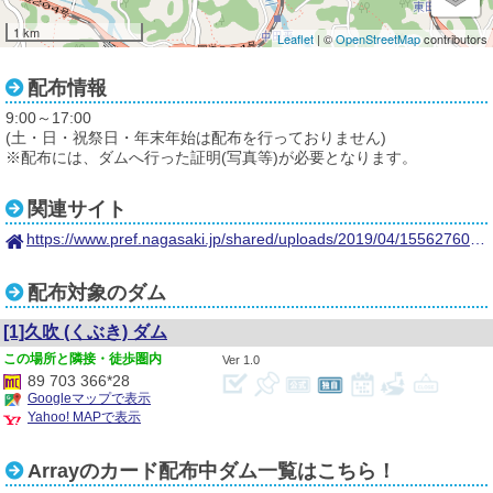
1 km
Leaflet
| ©
OpenStreetMap
contributors
配布情報
9:00～17:00
(土・日・祝祭日・年末年始は配布を行っておりません)
※配布には、ダムへ行った証明(写真等)が必要となります。
関連サイト
https://www.pref.nagasaki.jp/shared/uploads/2019/04/1556276090.pdf
配布対象のダム
[1]久吹
(くぶき)
ダム
隣接・徒歩圏内
1.0
89 703 366*28
Googleマップで表示
Yahoo! MAPで表示
Arrayのカード配布中ダム一覧はこちら！