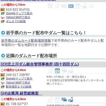
70km
610 822 814*41
Googleマップで表示
Yahoo! MAPで表示
ダムまでの経路
岩手県のカード配布中ダム一覧はこちら！
岩手県のダムカード配布場所情報
で岩手県内のカード配布中ダムと配
布場所の一覧を地図付きで公開中です。
近隣のダムカード配布場所
[23]北上川ダム統合管理事務所 (四十四田ダム)
0.6km
249 017 238*87
9:00～17:00(土・日・祝日を含む)
Googleマップで表示
※土日祝日は正面玄関の脇にあるインターホンを
Yahoo! MAPで表示
押して下さい。
配布場所までの経路
[24]企業局 経営総務室
4.8km
81 738 027*27
岩手県盛岡地区合同庁舎6階