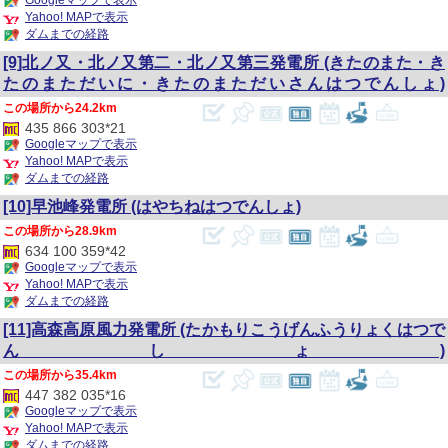
Googleマップで表示
Yahoo! MAPで表示
ダムまでの経路
[9]北ノ又・北ノ又第二・北ノ又第三発電所
(きたのまた・き
たのまただいに・きたのまただいさんはつでんしょ)
24.2km
435 866 303*21
Googleマップで表示
Yahoo! MAPで表示
ダムまでの経路
[10]早池峰発電所
(はやちねはつでんしょ)
28.9km
634 100 359*42
Googleマップで表示
Yahoo! MAPで表示
ダムまでの経路
[11]高森高原風力発電所
(たかもりこうげんふうりょくはつで
んしょ)
35.4km
447 382 035*16
Googleマップで表示
Yahoo! MAPで表示
ダムまでの経路