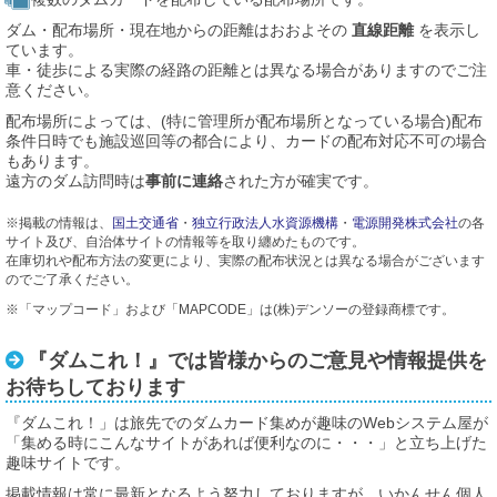
ダム・配布場所・現在地からの距離はおおよその
直線距離
を表示し
ています。
車・徒歩による実際の経路の距離とは異なる場合がありますのでご注
意ください。
配布場所によっては、(特に管理所が配布場所となっている場合)配布
条件日時でも施設巡回等の都合により、カードの配布対応不可の場合
もあります。
遠方のダム訪問時は
事前に連絡
された方が確実です。
※掲載の情報は、
国土交通省
・
独立行政法人水資源機構
・
電源開発株式会社
の各
サイト及び、自治体サイトの情報等を取り纏めたものです。
在庫切れや配布方法の変更により、実際の配布状況とは異なる場合がございます
のでご了承ください。
※「マップコード」および「MAPCODE」は(株)デンソーの登録商標です。
『ダムこれ！』では皆様からのご意見や情報提供を
お待ちしております
『ダムこれ！」は旅先でのダムカード集めが趣味のWebシステム屋が
「集める時にこんなサイトがあれば便利なのに・・・」と立ち上げた
趣味サイトです。
掲載情報は常に最新となるよう努力しておりますが、いかんせん個人