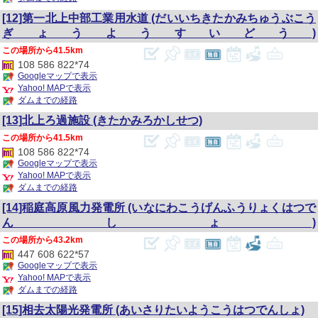
[12]第一北上中部工業用水道
(だいいちきたかみちゅうぶこう
ぎょうようすいどう)
41.5km
108 586 822*74
Googleマップで表示
Yahoo! MAPで表示
ダムまでの経路
[13]北上ろ過施設
(きたかみろかしせつ)
41.5km
108 586 822*74
Googleマップで表示
Yahoo! MAPで表示
ダムまでの経路
[14]稲庭高原風力発電所
(いなにわこうげんふうりょくはつで
んしょ)
43.2km
447 608 622*57
Googleマップで表示
Yahoo! MAPで表示
ダムまでの経路
[15]相去太陽光発電所
(あいさりたいようこうはつでんしょ)