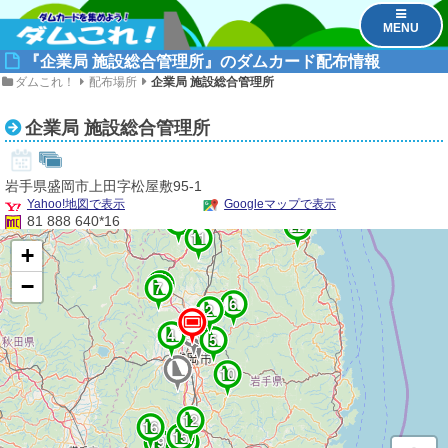
MENU
『企業局 施設総合管理所』のダムカード配布情報
ダムこれ！
配布場所
企業局 施設総合管理所
企業局 施設総合管理所
岩手県盛岡市上田字松屋敷95-1
Yahoo!地図で表示
Googleマップで表示
14
81 888 640*16
22
11
+
8
−
9
7
6
3
2
23
1
25
24
27
4
26
5
10
13
12
16
15
19
17