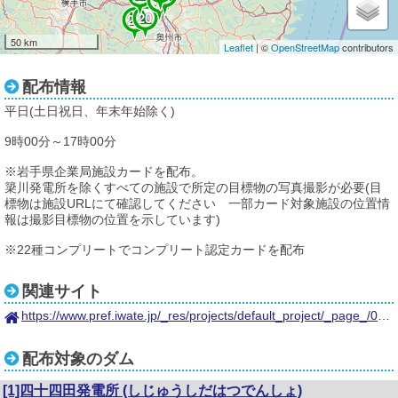
18
20
21
50 km
Leaflet
| ©
OpenStreetMap
contributors
配布情報
平日(土日祝日、年末年始除く)
9時00分～17時00分
※岩手県企業局施設カードを配布。
簗川発電所を除くすべての施設で所定の目標物の写真撮影が必要(目
標物は施設URLにて確認してください 一部カード対象施設の位置情
報は撮影目標物の位置を示しています)
※22種コンプリートでコンプリート認定カードを配布
関連サイト
https://www.pref.iwate.jp/_res/projects/default_project/_page_/001/019/418/190601rule.pdf
配布対象のダム
[1]四十四田発電所
(しじゅうしだはつでんしょ)