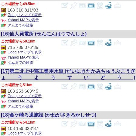
49.5km
108 310 811*03
Googleマップで表示
Yahoo! MAPで表示
ダムまでの経路
[16]仙人発電所
(せんにんはつでんしょ)
50.1km
715 785 376*35
Googleマップで表示
Yahoo! MAPで表示
ダムまでの経路
[17]第二北上中部工業用水道
(だいにきたかみちゅうぶこうぎ
ょうようすいどう)
51km
108 253 663*45
Googleマップで表示
Yahoo! MAPで表示
ダムまでの経路
[18]金ケ崎ろ過施設
(かねがさきろかしせつ)
54.1km
108 159 323*37
Googleマップで表示