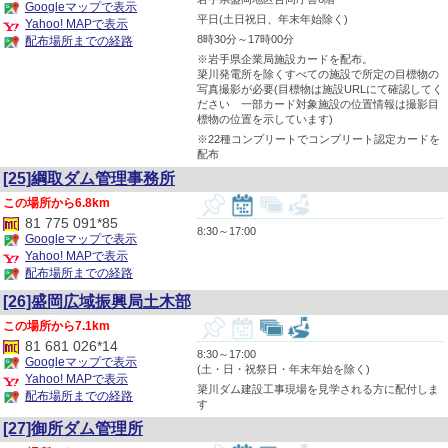
Googleマップで表示
平日(土日祝日、年末年始除く)
Yahoo! MAPで表示
8時30分～17時00分
配布場所までの経路
※岩手県企業局施設カードを配布。
簗川発電所を除くすべての施設で所定の目標物の
写真撮影が必要(目標物は施設URLにて確認してく
ださい 一部カード対象施設の位置情報は撮影目
標物の位置を示しています)
※22種コンプリートでコンプリート認定カードを
配布
[25]綱取ダム管理事務所
6.8km
81 775 091*85
8:30～17:00
Googleマップで表示
Yahoo! MAPで表示
配布場所までの経路
[26]盛岡広域振興局土木部
7.1km
81 681 026*14
8:30～17:00
Googleマップで表示
(土・日・祝祭日・年末年始を除く)
Yahoo! MAPで表示
簗川ダム建設工事現場を見学される方に配付しま
配布場所までの経路
す
[27]御所ダム管理所