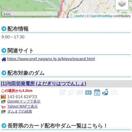
3 km
Leaflet
| ©
OpenStreetMap
contributors
配布情報
9:00～17:30
関連サイト
https://www.pref.nagano.lg.jp/kigyo/pscard.html
3
配布対象のダム
[1]与田切発電所
(よだぎりはつでんしょ)
4.2km
143 614 624*23
Googleマップで表示
Yahoo! MAPで表示
ダムまでの経路
長野県のカード配布中ダム一覧はこちら！