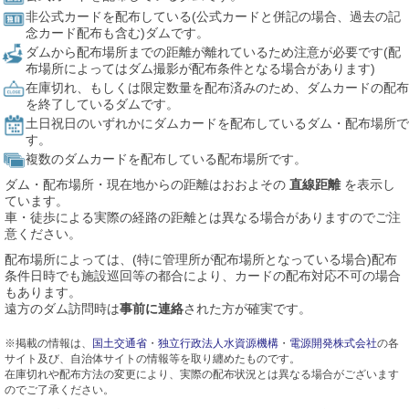
非公式カードを配布している(公式カードと併記の場合、過去の記
念カード配布も含む)ダムです。
ダムから配布場所までの距離が離れているため注意が必要です(配
布場所によってはダム撮影が配布条件となる場合があります)
在庫切れ、もしくは限定数量を配布済みのため、ダムカードの配布
を終了しているダムです。
土日祝日のいずれかにダムカードを配布しているダム・配布場所で
す。
複数のダムカードを配布している配布場所です。
ダム・配布場所・現在地からの距離はおおよその
直線距離
を表示し
ています。
車・徒歩による実際の経路の距離とは異なる場合がありますのでご注
意ください。
配布場所によっては、(特に管理所が配布場所となっている場合)配布
条件日時でも施設巡回等の都合により、カードの配布対応不可の場合
もあります。
遠方のダム訪問時は
事前に連絡
された方が確実です。
※掲載の情報は、
国土交通省
・
独立行政法人水資源機構
・
電源開発株式会社
の各
サイト及び、自治体サイトの情報等を取り纏めたものです。
在庫切れや配布方法の変更により、実際の配布状況とは異なる場合がございます
のでご了承ください。