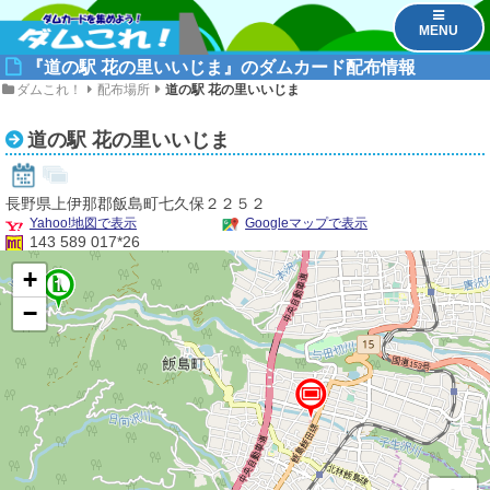
MENU
『道の駅 花の里いいじま』のダムカード配布情報
ダムこれ！
配布場所
道の駅 花の里いいじま
道の駅 花の里いいじま
長野県上伊那郡飯島町七久保２２５２
Yahoo!地図で表示
Googleマップで表示
143 589 017*26
+
1
−