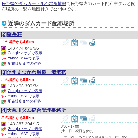
長野県のダムカード配布場所情報
で長野県内のカード配布中ダムと配
布場所の一覧を地図付きで公開中です。
近隣のダムカード配布場所
[2]望岳荘
4.6km
143 474 846*66
Googleマップで表示
Yahoo! MAPで表示
配布場所までの経路
[3]信州まつかわ温泉 清流苑
5.5km
143 406 390*34
Googleマップで表示
Yahoo! MAPで表示
配布場所までの経路
[4]天竜川ダム統合管理事務所
8.9km
143 387 294*15
8:30～17:00
Googleマップで表示
(土・日・祝日を含む)
Yahoo! MAPで表示
※土日祝日は小渋ダム学習センターにて配布