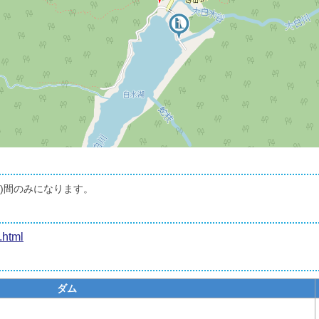
1
め)間のみになります。
.html
ダム