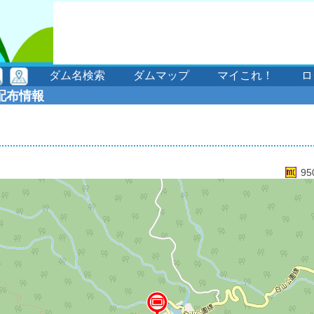
ダム名検索
ダムマップ
マイこれ！
ロ
配布情報
95