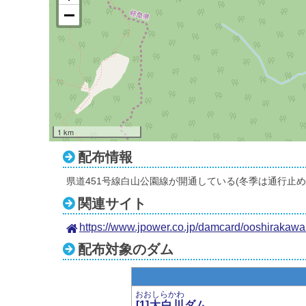
1 km
配布情報
県道451号線白山公園線が開通している(冬季は通行止
関連サイト
https://www.jpower.co.jp/damcard/ooshirakawa
配布対象のダム
おおしらかわ
[1]大白川
ダム