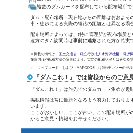
複数のダムカードを配布している配布場所で
ダム・配布場所・現在地からの距離はおおよそ
車・徒歩による実際の経路の距離とは異なる場
配布場所によっては、(特に管理所が配布場所と
遠方のダム訪問時は
事前に連絡
された方が確実
※掲載の情報は、
国土交通省
・
独立行政法人水資源機構
・
電源
在庫切れや配布方法の変更により、実際の配布状況とは異なる
※「マップコード」および「MAPCODE」は(株)デンソーの登
『ダムこれ！』では皆様からのご意
『ダムこれ！」は旅先でのダムカード集めが趣
掲載情報は常に最新となるよう努力しておりま
います。
ここがおかしい、ここが古い、この配布場所が
からご意見・情報をお寄せください。