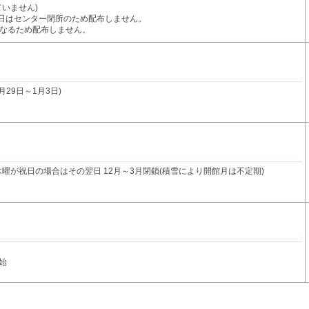
ていません)
曜日はセンター閉所のため配布しません。
になるため配布しません。
月29日～1月3日)
日・木曜が祝日の場合はその翌日 12月～3月閉鎖(積雪により開館月は不定期)
始