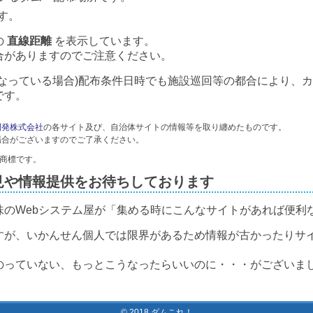
す。
の
直線距離
を表示しています。
合がありますのでご注意ください。
なっている場合)配布条件日時でも施設巡回等の都合により、
です。
開発株式会社
の各サイト及び、自治体サイトの情報等を取り纏めたものです。
場合がございますのでご了承ください。
録商標です。
見や情報提供をお待ちしております
味のWebシステム屋が「集める時にこんなサイトがあれば便利
すが、いかんせん個人では限界があるため情報が古かったりサ
のっていない、もっとこうなったらいいのに・・・がございまし
© 2018 ダムこれ！