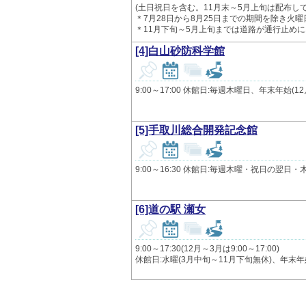
(土日祝日を含む。11月末～5月上旬は配布し
＊7月28日から8月25日までの期間を除き火
＊11月下旬～5月上旬までは道路が通行止め
[4]白山砂防科学館
9:00～17:00 休館日:毎週木曜日、年末年始(12
[5]手取川総合開発記念館
9:00～16:30 休館日:毎週木曜・祝日の翌
[6]道の駅 瀬女
9:00～17:30(12月～3月は9:00～17:00)
休館日:水曜(3月中旬～11月下旬無休)、年末年