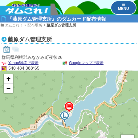
MENU
『藤原ダム管理支所』のダムカード配布情報
ダムこれ！
配布場所
藤原ダム管理支所
藤原ダム管理支所
群馬県利根郡みなかみ町夜後26
Yahoo!地図で表示
Googleマップで表示
540 484 388*65
+
−
1