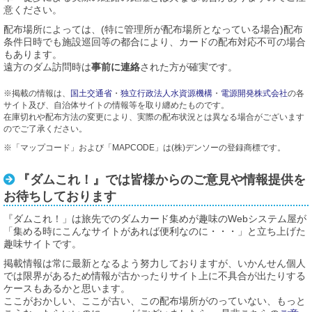
意ください。
配布場所によっては、(特に管理所が配布場所となっている場合)配布
条件日時でも施設巡回等の都合により、カードの配布対応不可の場合
もあります。
遠方のダム訪問時は
事前に連絡
された方が確実です。
※掲載の情報は、
国土交通省
・
独立行政法人水資源機構
・
電源開発株式会社
の各
サイト及び、自治体サイトの情報等を取り纏めたものです。
在庫切れや配布方法の変更により、実際の配布状況とは異なる場合がございます
のでご了承ください。
※「マップコード」および「MAPCODE」は(株)デンソーの登録商標です。
『ダムこれ！』では皆様からのご意見や情報提供を
お待ちしております
『ダムこれ！」は旅先でのダムカード集めが趣味のWebシステム屋が
「集める時にこんなサイトがあれば便利なのに・・・」と立ち上げた
趣味サイトです。
掲載情報は常に最新となるよう努力しておりますが、いかんせん個人
では限界があるため情報が古かったりサイト上に不具合が出たりする
ケースもあるかと思います。
ここがおかしい、ここが古い、この配布場所がのっていない、もっと