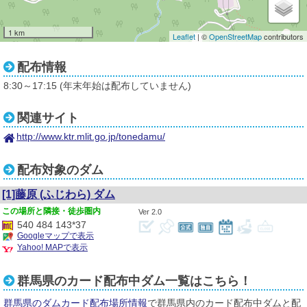
1 km
Leaflet
| ©
OpenStreetMap
contributors
配布情報
8:30～17:15 (年末年始は配布していません)
関連サイト
http://www.ktr.mlit.go.jp/tonedamu/
配布対象のダム
[1]藤原
(ふじわら)
ダム
隣接・徒歩圏内
2.0
540 484 143*37
Googleマップで表示
Yahoo! MAPで表示
群馬県のカード配布中ダム一覧はこちら！
群馬県のダムカード配布場所情報
で群馬県内のカード配布中ダムと配