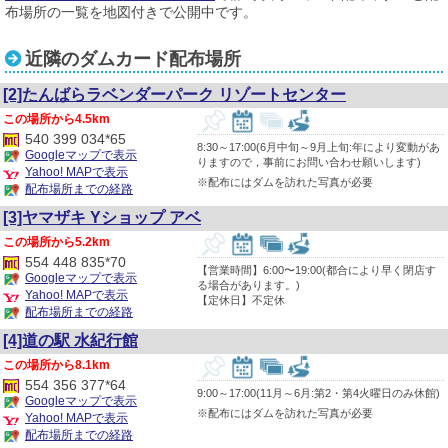
布場所の一覧を地図付きで公開中です。
近隣のダムカード配布場所
[2]たんばらラベンダーパーク リゾートセンター
4.5km
540 399 034*65
8:30～17:00(6月中旬～9月上旬:年により変動があ
Googleマップで表示
りますので，事前にお問い合わせ願いします)
Yahoo! MAPで表示
※配布にはダムを訪れた写真が必要
配布場所までの経路
[3]ヤマザキ Yショップ アベ
5.2km
554 448 835*70
【営業時間】6:00〜19:00(都合により早く閉店す
Googleマップで表示
る場合があります。)
Yahoo! MAPで表示
【定休日】不定休
配布場所までの経路
[4]道の駅 水紀行館
8.1km
554 356 377*64
9:00～17:00(11月～6月:第2・第4火曜日のみ休館)
Googleマップで表示
※配布にはダムを訪れた写真が必要
Yahoo! MAPで表示
配布場所までの経路