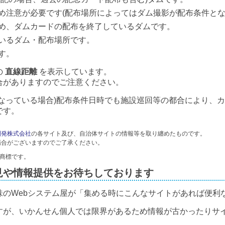
め注意が必要です(配布場所によってはダム撮影が配布条件とな
め、ダムカードの配布を終了しているダムです。
いるダム・配布場所です。
す。
の
直線距離
を表示しています。
合がありますのでご注意ください。
なっている場合)配布条件日時でも施設巡回等の都合により、
です。
開発株式会社
の各サイト及び、自治体サイトの情報等を取り纏めたものです。
場合がございますのでご了承ください。
録商標です。
見や情報提供をお待ちしております
味のWebシステム屋が「集める時にこんなサイトがあれば便利
すが、いかんせん個人では限界があるため情報が古かったりサ