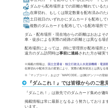
ダムから配布場所までの距離が離れているた
在庫切れ、もしくは限定数量を配布済みのた
土日祝日のいずれかにダムカードを配布して
複数のダムカードを配布している配布場所で
ダム・配布場所・現在地からの距離はおおよそ
車・徒歩による実際の経路の距離とは異なる場
配布場所によっては、(特に管理所が配布場所と
遠方のダム訪問時は
事前に連絡
された方が確実
※掲載の情報は、
国土交通省
・
独立行政法人水資源機構
・
電源
在庫切れや配布方法の変更により、実際の配布状況とは異なる
※「マップコード」および「MAPCODE」は(株)デンソーの登
『ダムこれ！』では皆様からのご意
『ダムこれ！」は旅先でのダムカード集めが趣
掲載情報は常に最新となるよう努力しておりま
います。