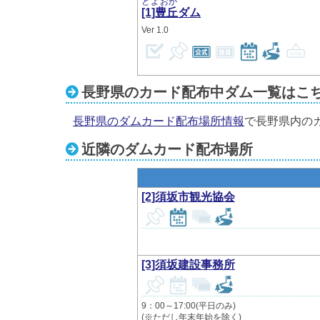
とよおか
[1]豊丘
ダム
1.0
長野県のカード配布中ダム一覧はこ
長野県のダムカード配布場所情報
で長野県内の
近隣のダムカード配布場所
[2]須坂市観光協会
[3]須坂建設事務所
9：00～17:00(平日のみ)
(※ただし年末年始を除く)