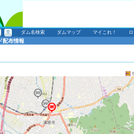
ダム名検索
ダムマップ
マイこれ！
ロ
ド配布情報
3
2