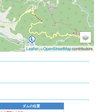
1
Leaflet
OpenStreetMap
contributors
| ©
ダムの位置