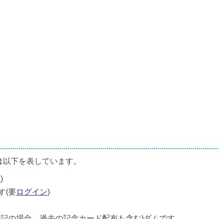
は以下を表しています。
ン
)
す(要
ログイン
)
併記の場合、過去の記念カード配布も含む)ダムです。