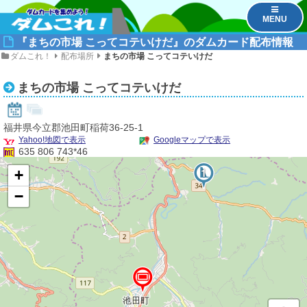
MENU
『まちの市場 こってコテいけだ』のダムカード配布情報
ダムこれ！
配布場所
まちの市場 こってコテいけだ
まちの市場 こってコテいけだ
福井県今立郡池田町稲荷36-25-1
Yahoo!地図で表示
Googleマップで表示
635 806 743*46
1
+
−