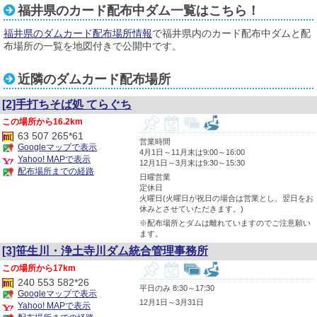
福井県のカード配布中ダム一覧はこちら！
福井県のダムカード配布場所情報
で福井県内のカード配布中ダムと配
布場所の一覧を地図付きで公開中です。
近隣のダムカード配布場所
[2]手打ちそば処 てらぐち
16.2km
63 507 265*61
営業時間
Googleマップで表示
4月1日～11月末は9:00～16:00
Yahoo! MAPで表示
12月1日～3月末は9:30～15:30
配布場所までの経路
日曜営業
定休日
火曜日(火曜日が祝日の場合は営業とし、翌日をお
休みとさせていただきます。)
※配布場所とダムは離れていますのでご注意願い
ます。
[3]笹生川・浄土寺川ダム統合管理事務所
17km
240 553 582*26
平日のみ 8:30～17:30
Googleマップで表示
12月1日～3月31日
Yahoo! MAPで表示