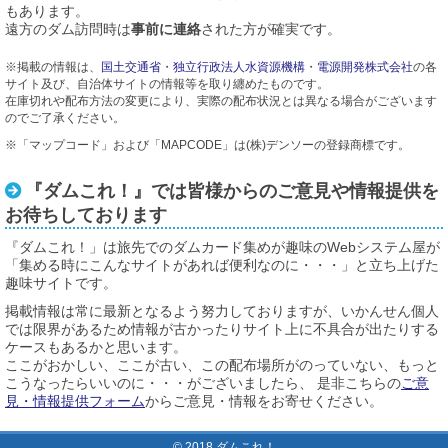
もあります。
遠方のダム訪問時は
事前に連絡
された方が確実です。
※掲載の情報は、
国土交通省
・
独立行政法人水資源機構
・
電源開発株式会社
の各
サイト及び、自治体サイトの情報等を取り纏めたものです。
在庫切れや配布方法の変更により、実際の配布状況とは異なる場合がございます
のでご了承ください。
※「マップコード」および「MAPCODE」は(株)デンソーの登録商標です。
『ダムこれ！』では皆様からのご意見や情報提供を
お待ちしております
『ダムこれ！」は旅先でのダムカード集めが趣味のWebシステム屋が
「集める時にこんなサイトがあれば便利なのに・・・」と立ち上げた
趣味サイトです。
掲載情報は常に最新となるよう努力しておりますが、いかんせん個人
では限界があるため情報が古かったりサイト上に不具合が出たりする
ケースもあるかと思います。
ここがおかしい、ここが古い、この配布場所がのっていない、もっと
こうなったらいいのに・・・がございましたら、 是非こちらの
ご意
見・情報提供フォーム
からご意見・情報をお寄せください。
© 2018 ダムこれ！