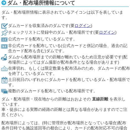
ダム・配布場所情報について
ダム・配布場所情報に表示されているアイコンは以下を表していま
す。
ダムカードを収集済みのダムです(要
ログイン
)
チェックリストに登録中のダム・配布場所です(要
ログイン
)
公式カードを配布しているダムです。
非公式カードを配布している(公式カードと併記の場合、過去の記
念カード配布も含む)ダムです。
ダムから配布場所までの距離が離れているため注意が必要です(配
布場所によってはダム撮影が配布条件となる場合があります)
在庫切れ、もしくは限定数量を配布済みのため、ダムカードの配布
を終了しているダムです。
土日祝日のいずれかにダムカードを配布しているダム・配布場所で
す。
複数のダムカードを配布している配布場所です。
ダム・配布場所・現在地からの距離はおおよその
直線距離
を表示し
ています。
車・徒歩による実際の経路の距離とは異なる場合がありますのでご注
意ください。
配布場所によっては、(特に管理所が配布場所となっている場合)配布
条件日時でも施設巡回等の都合により、カードの配布対応不可の場合