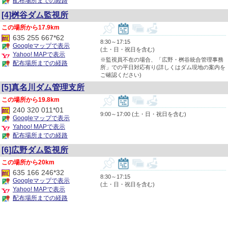
配布場所までの経路
[4]桝谷ダム監視所
17.9km
635 255 667*62
8:30～17:15
Googleマップで表示
(土・日・祝日を含む)
Yahoo! MAPで表示
※監視員不在の場合、「広野・桝谷統合管理事務
配布場所までの経路
所」での平日対応有り(詳しくはダム現地の案内を
ご確認ください)
[5]真名川ダム管理支所
19.8km
240 320 011*01
9:00～17:00 (土・日・祝日を含む)
Googleマップで表示
Yahoo! MAPで表示
配布場所までの経路
[6]広野ダム監視所
20km
635 166 246*32
8:30～17:15
Googleマップで表示
(土・日・祝日を含む)
Yahoo! MAPで表示
配布場所までの経路