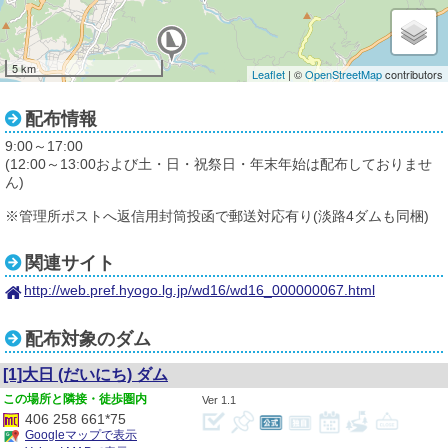
5 km
Leaflet
| ©
OpenStreetMap
contributors
配布情報
9:00～17:00
(12:00～13:00および土・日・祝祭日・年末年始は配布しておりませ
ん)
※管理所ポストへ返信用封筒投函で郵送対応有り(淡路4ダムも同梱)
関連サイト
http://web.pref.hyogo.lg.jp/wd16/wd16_000000067.html
配布対象のダム
[1]大日
(だいにち)
ダム
隣接・徒歩圏内
1.1
406 258 661*75
Googleマップで表示