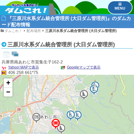
MENU
『三原川水系ダム統合管理所 (大日ダム管理所)』のダムカ
ード配布情報
ダムこれ！
配布場所
三原川水系ダム統合管理所 (大日ダム管理所)
8
三原川水系ダム統合管理所 (大日ダム管理所)
兵庫県南あわじ市賀集生子162-2
7
Yahoo! MAPで表示
Googleマップで表示
406 258 661*75
+
5
4
−
2
3
6
1