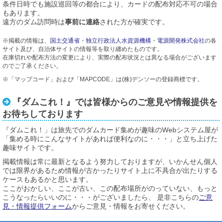
条件日時でも施設巡回等の都合により、カードの配布対応不可の場合
もあります。
遠方のダム訪問時は
事前に連絡
された方が確実です。
※掲載の情報は、
国土交通省
・
独立行政法人水資源機構
・
電源開発株式会社
の各
サイト及び、自治体サイトの情報等を取り纏めたものです。
在庫切れや配布方法の変更により、実際の配布状況とは異なる場合がございます
のでご了承ください。
※「マップコード」および「MAPCODE」は(株)デンソーの登録商標です。
『ダムこれ！』では皆様からのご意見や情報提供を
お待ちしております
『ダムこれ！」は旅先でのダムカード集めが趣味のWebシステム屋が
「集める時にこんなサイトがあれば便利なのに・・・」と立ち上げた
趣味サイトです。
掲載情報は常に最新となるよう努力しておりますが、いかんせん個人
では限界があるため情報が古かったりサイト上に不具合が出たりする
ケースもあるかと思います。
ここがおかしい、ここが古い、この配布場所がのっていない、もっと
こうなったらいいのに・・・がございましたら、 是非こちらの
ご意
見・情報提供フォーム
からご意見・情報をお寄せください。