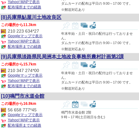
Yahoo! MAPで表示
ダムカードの配布は平日の 9:00～17:00 です。
配布場所までの経路
※郵送対応あり
[8]兵庫県鮎屋川土地改良区
11.3km
210 223 634*27
年末年始・土日・祝日の配付は行っておりませ
Googleマップで表示
ん。
Yahoo! MAPで表示
ダムカードの配布は平日の 9:00～17:00 です。
配布場所までの経路
※郵送対応あり
[9]兵庫県淡路県民局洲本土地改良事務所農村計画第2課
15.7km
210 347 274*00
年末年始・土日・祝日の配付は行っておりませ
Googleマップで表示
ん。
Yahoo! MAPで表示
ダムカードの配布は平日の 9:00～17:00 です。
配布場所までの経路
※郵送対応あり
[10]鳴門市水道会館
16.9km
56 658 777*45
鳴門市水道会館 2階
Googleマップで表示
9 時～17 時(土日祝日を含む)
Yahoo! MAPで表示
配布場所までの経路