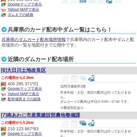
Googleマップで表示
Yahoo! MAPで表示
ダムまでの経路
兵庫県のカード配布中ダム一覧はこちら！
兵庫県のダムカード配布場所情報
で兵庫県内のカード配布中ダムと配
布場所の一覧を地図付きで公開中です。
近隣のダムカード配布場所
[6]大日川土地改良区
2.3km
406 285 371*01
北阿万連絡所1階
Googleマップで表示
年末年始・土日・祝日の配付は行っておりませ
Yahoo! MAPで表示
ん。
配布場所までの経路
ダムカードの配布は平日の 9:00～17:00 です。
※郵送対応あり
[7]南あわじ市産業建設部農地整備課
5.2km
210 123 867*83
年末年始・土日・祝日の配付は行っておりませ
Googleマップで表示
ん。