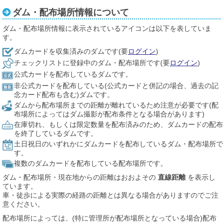
ダム・配布場所情報について
ダム・配布場所情報に表示されているアイコンは以下を表していま
す。
ダムカードを収集済みのダムです(要
ログイン
)
チェックリストに登録中のダム・配布場所です(要
ログイン
)
公式カードを配布しているダムです。
非公式カードを配布している(公式カードと併記の場合、過去の記
念カード配布も含む)ダムです。
ダムから配布場所までの距離が離れているため注意が必要です(配
布場所によってはダム撮影が配布条件となる場合があります)
在庫切れ、もしくは限定数量を配布済みのため、ダムカードの配布
を終了しているダムです。
土日祝日のいずれかにダムカードを配布しているダム・配布場所で
す。
複数のダムカードを配布している配布場所です。
ダム・配布場所・現在地からの距離はおおよその
直線距離
を表示し
ています。
車・徒歩による実際の経路の距離とは異なる場合がありますのでご注
意ください。
配布場所によっては、(特に管理所が配布場所となっている場合)配布