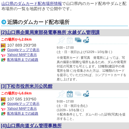
山口県のダムカード配布場所情報
で山口県内のカード配布中ダムと配
布場所の一覧を地図付きで公開中です。
近隣のダムカード配布場所
[2]山口県企業局東部発電事務所 水越ダム管理課
2.6km
107 889 293*38
9:00～17:00
Googleマップで表示
(土・日・祝日および12/29～1/3を除く)
Yahoo! MAPで表示
※発電所カード: 要写真 発電所によっては、写
配布場所までの経路
真の撮影が困難な場所もあるため、ダムや発電所
付近の写真でも可とします。12種類(建設中の発
電所を除く)を収集された方は、12種類のカード
を提示していただければ、コンプリートカードを
差し上げます。
[3]下松市役所米川公民館
6.6km
107 585 193*60
9:00～17:00
Googleマップで表示
(土・日・祝日を含む)
Yahoo! MAPで表示
(12/29～1/3を除く)
配布場所までの経路
※配布条件として、ダムへ行った証明(写真)を提
示すること。
[4]山口県向道ダム管理事務所