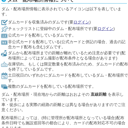
ダム・配布場所情報に表示されているアイコンは以下を表していま
す。
ダムカードを収集済みのダムです(要
ログイン
)
チェックリストに登録中のダム・配布場所です(要
ログイン
)
公式カードを配布しているダムです。
非公式カードを配布している(公式カードと併記の場合、過去の記
念カード配布も含む)ダムです。
ダムから配布場所までの距離が離れているため注意が必要です(配
布場所によってはダム撮影が配布条件となる場合があります)
在庫切れ、もしくは限定数量を配布済みのため、ダムカードの配布
を終了しているダムです。
土日祝日のいずれかにダムカードを配布しているダム・配布場所で
す。
複数のダムカードを配布している配布場所です。
ダム・配布場所・現在地からの距離はおおよその
直線距離
を表示し
ています。
車・徒歩による実際の経路の距離とは異なる場合がありますのでご注
意ください。
配布場所によっては、(特に管理所が配布場所となっている場合)配布
条件日時でも施設巡回等の都合により、カードの配布対応不可の場合