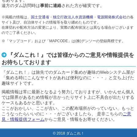
もあります。
遠方のダム訪問時は
事前に連絡
された方が確実です。
※掲載の情報は、
国土交通省
・
独立行政法人水資源機構
・
電源開発株式会社
の各
サイト及び、自治体サイトの情報等を取り纏めたものです。
在庫切れや配布方法の変更により、実際の配布状況とは異なる場合がございます
のでご了承ください。
※「マップコード」および「MAPCODE」は(株)デンソーの登録商標です。
『ダムこれ！』では皆様からのご意見や情報提供を
お待ちしております
『ダムこれ！」は旅先でのダムカード集めが趣味のWebシステム屋が
「集める時にこんなサイトがあれば便利なのに・・・」と立ち上げた
趣味サイトです。
掲載情報は常に最新となるよう努力しておりますが、いかんせん個人
では限界があるため情報が古かったりサイト上に不具合が出たりする
ケースもあるかと思います。
ここがおかしい、ここが古い、この配布場所がのっていない、もっと
こうなったらいいのに・・・がございましたら、 是非こちらの
ご意
見・情報提供フォーム
からご意見・情報をお寄せください。
© 2018 ダムこれ！