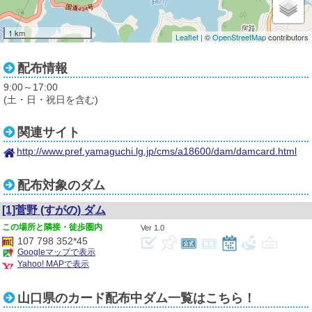
1 km
Leaflet
| ©
OpenStreetMap
contributors
配布情報
9:00～17:00
(土・日・祝日を含む)
関連サイト
http://www.pref.yamaguchi.lg.jp/cms/a18600/dam/damcard.html
配布対象のダム
[1]菅野
(すがの)
ダム
隣接・徒歩圏内
1.0
107 798 352*45
Googleマップで表示
Yahoo! MAPで表示
山口県のカード配布中ダム一覧はこちら！