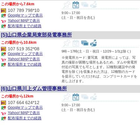
7.6km
107 789 798*10
9:00～17:00
Googleマップで表示
(土・日・祝日を含む)
Yahoo! MAPで表示
配布場所までの経路
[5]山口県企業局東部発電事務所
10.6km
107 519 352*08
9時～17時(土・日・祝日・12/29～1/3は除く)
Googleマップで表示
※発電所カード: 要写真 発電所によっては、写
Yahoo! MAPで表示
真の撮影が困難な場所もあるため、ダムや発電所
配布場所までの経路
付近の写真でも可とします。12種類(建設中の発
電所を除く)を収集された方は、12種類のカード
を提示していただければ、コンプリートカードを
差し上げます。
[6]山口県川上ダム管理事務所
12km
107 664 624*12
9:00～17:00
Googleマップで表示
(土・日・祝日を含む)
Yahoo! MAPで表示
配布場所までの経路