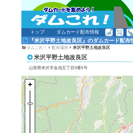
トップ
ダムカード配布情報
『米沢平野土地改良区』のダムカード配布
4
ダムこれ！
配布場所
米沢平野土地改良区
米沢平野土地改良区
山形県米沢市金池五丁目9番5号