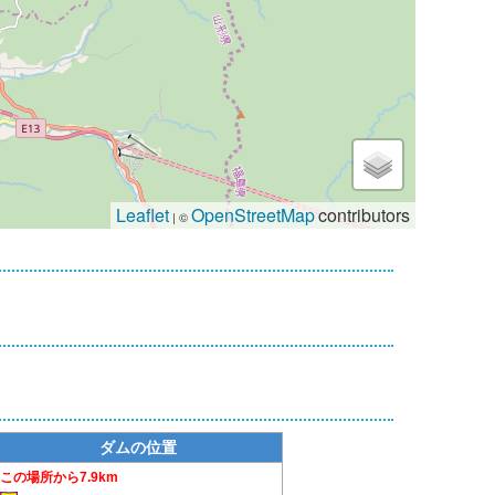
Leaflet
OpenStreetMap
contributors
| ©
ダムの位置
7.9km