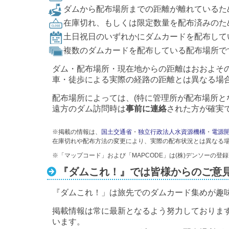
ダムから配布場所までの距離が離れているた
在庫切れ、もしくは限定数量を配布済みのた
土日祝日のいずれかにダムカードを配布して
複数のダムカードを配布している配布場所で
ダム・配布場所・現在地からの距離はおおよそ
車・徒歩による実際の経路の距離とは異なる場
配布場所によっては、(特に管理所が配布場所と
遠方のダム訪問時は
事前に連絡
された方が確実
※掲載の情報は、
国土交通省
・
独立行政法人水資源機構
・
電源
在庫切れや配布方法の変更により、実際の配布状況とは異なる
※「マップコード」および「MAPCODE」は(株)デンソーの登
『ダムこれ！』では皆様からのご意
『ダムこれ！」は旅先でのダムカード集めが趣
掲載情報は常に最新となるよう努力しておりま
います。