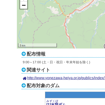
5 km
配布情報
9:00～17:00 (土・日・祝日・年末年始を除く)
関連サイト
http://www.yonezawa-heiya.or.jp/publics/index/
配布対象のダム
みずくぼ
[1]水窪
ダム