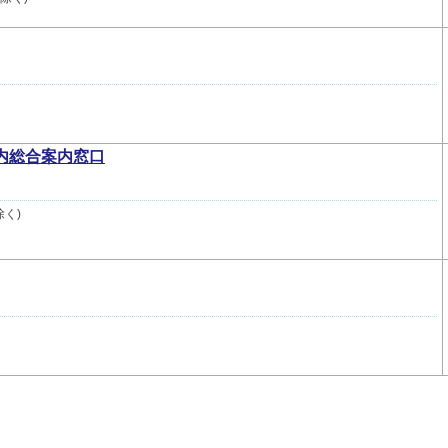
局内総合案内窓口
除く)