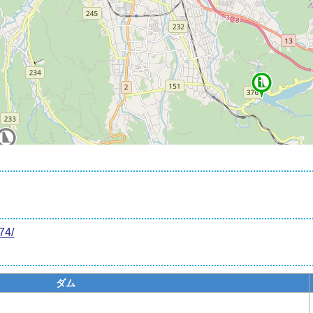
2
1
3
74/
ダム