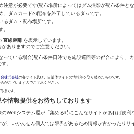
め注意が必要です(配布場所によってはダム撮影が配布条件とな
め、ダムカードの配布を終了しているダムです。
いるダム・配布場所です。
す。
の
直線距離
を表示しています。
合がありますのでご注意ください。
なっている場合)配布条件日時でも施設巡回等の都合により、
です。
開発株式会社
の各サイト及び、自治体サイトの情報等を取り纏めたものです。
場合がございますのでご了承ください。
録商標です。
見や情報提供をお待ちしております
味のWebシステム屋が「集める時にこんなサイトがあれば便利
すが、いかんせん個人では限界があるため情報が古かったりサ