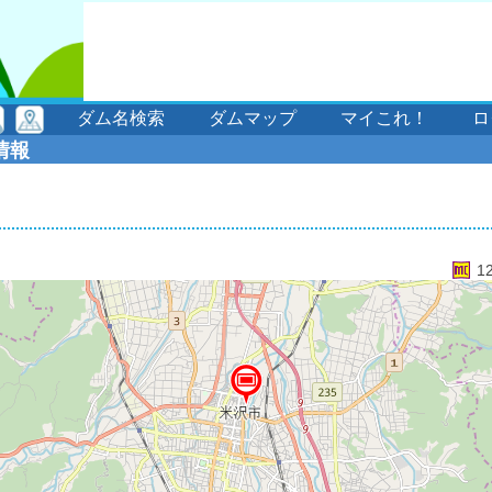
ダム名検索
ダムマップ
マイこれ！
ロ
情報
1