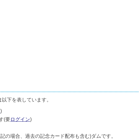
は以下を表しています。
ン
)
す(要
ログイン
)
併記の場合、過去の記念カード配布も含む)ダムです。