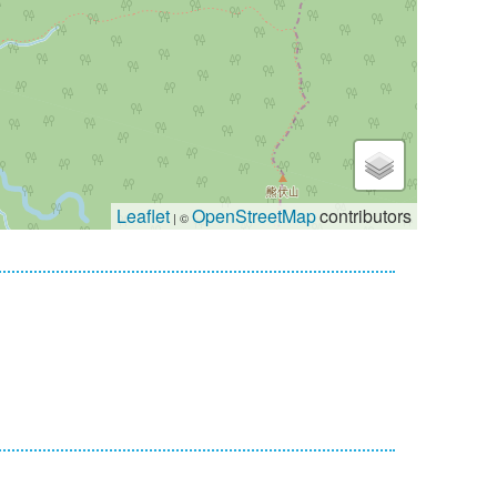
Leaflet
OpenStreetMap
contributors
| ©