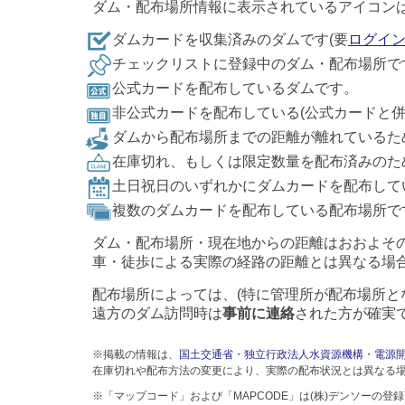
ダム・配布場所情報に表示されているアイコン
ダムカードを収集済みのダムです(要
ログイ
チェックリストに登録中のダム・配布場所で
公式カードを配布しているダムです。
非公式カードを配布している(公式カードと
ダムから配布場所までの距離が離れているた
在庫切れ、もしくは限定数量を配布済みのた
土日祝日のいずれかにダムカードを配布して
複数のダムカードを配布している配布場所で
ダム・配布場所・現在地からの距離はおおよそ
車・徒歩による実際の経路の距離とは異なる場
配布場所によっては、(特に管理所が配布場所と
遠方のダム訪問時は
事前に連絡
された方が確実
※掲載の情報は、
国土交通省
・
独立行政法人水資源機構
・
電源
在庫切れや配布方法の変更により、実際の配布状況とは異なる
※「マップコード」および「MAPCODE」は(株)デンソーの登