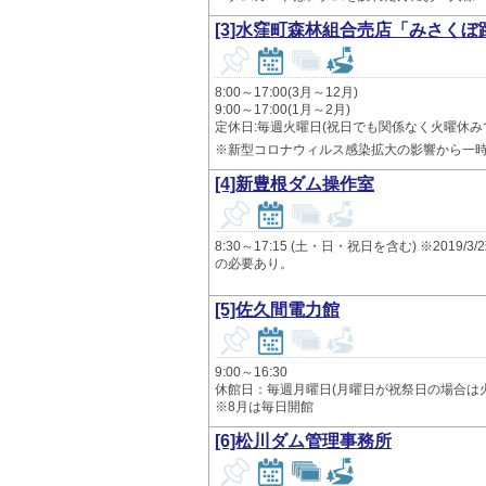
[3]水窪町森林組合売店「みさくぼ
8:00～17:00(3月～12月)
9:00～17:00(1月～2月)
定休日:毎週火曜日(祝日でも関係なく火曜休み
※新型コロナウィルス感染拡大の影響から一
[4]新豊根ダム操作室
8:30～17:15 (土・日・祝日を含む) ※2
の必要あり。
[5]佐久間電力館
9:00～16:30
休館日：毎週月曜日(月曜日が祝祭日の場合は火曜日
※8月は毎日開館
[6]松川ダム管理事務所