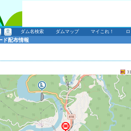
ダム名検索
ダムマップ
マイこれ！
ロ
ード配布情報
3
1