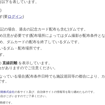
は以下を表しています。
ン
)
す(要
ログイン
)
併記の場合、過去の記念カード配布も含む)ダムです。
め注意が必要です(配布場所によってはダム撮影が配布条件とな
め、ダムカードの配布を終了しているダムです。
いるダム・配布場所です。
す。
の
直線距離
を表示しています。
合がありますのでご注意ください。
なっている場合)配布条件日時でも施設巡回等の都合により、
です。
開発株式会社
の各サイト及び、自治体サイトの情報等を取り纏めたものです。
場合がございますのでご了承ください。
録商標です。