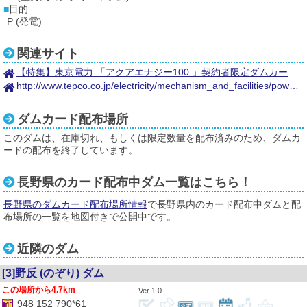
目的
P (発電)
関連サイト
【特集】東京電力 「アクアエナジー100 」契約者限定ダムカード一覧マップ
http://www.tepco.co.jp/electricity/mechanism_and_facilities/power_generation/hydroelectric_power/pdf/41.pdf
ダムカード配布場所
このダムは、在庫切れ、もしくは限定数量を配布済みのため、ダムカ
ードの配布を終了しています。
長野県のカード配布中ダム一覧はこちら！
長野県のダムカード配布場所情報
で長野県内のカード配布中ダムと配
布場所の一覧を地図付きで公開中です。
近隣のダム
[3]野反
(のぞり)
ダム
4.7km
1.0
948 152 790*61