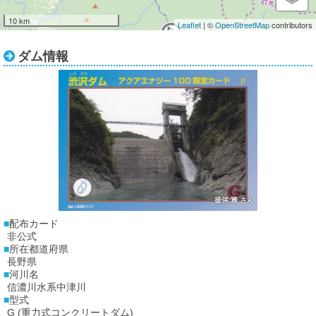
10 km
Leaflet
| ©
OpenStreetMap
contributors
3
ダム情報
4
5
提供:雅 さん
配布カード
非公式
所在都道府県
長野県
河川名
信濃川水系中津川
型式
G (重力式コンクリートダム)