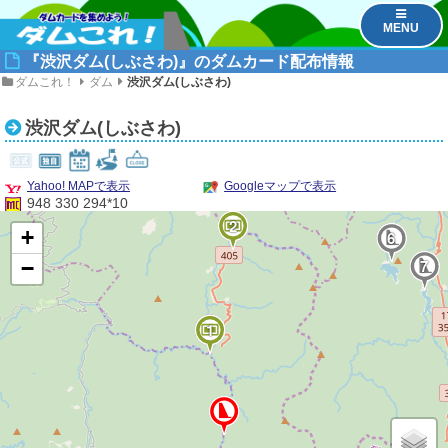
MENU
『渋沢ダム(しぶさわ)』のダムカード配布情報
ダムこれ！
ダム
渋沢ダム(しぶさわ)
渋沢ダム(しぶさわ)
Yahoo! MAPで表示
Googleマップで表示
948 330 294*10
2
+
6
7
−
1