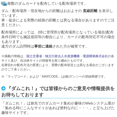
複数のダムカードを配布している配布場所です。
ダム・配布場所・現在地からの距離はおおよその
直線距離
を表示し
ています。
車・徒歩による実際の経路の距離とは異なる場合がありますのでご注
意ください。
配布場所によっては、(特に管理所が配布場所となっている場合)配布
条件日時でも施設巡回等の都合により、カードの配布対応不可の場合
もあります。
遠方のダム訪問時は
事前に連絡
された方が確実です。
※掲載の情報は、
国土交通省
・
独立行政法人水資源機構
・
電源開発株式会社
の各
サイト及び、自治体サイトの情報等を取り纏めたものです。
在庫切れや配布方法の変更により、実際の配布状況とは異なる場合がございます
のでご了承ください。
※「マップコード」および「MAPCODE」は(株)デンソーの登録商標です。
『ダムこれ！』では皆様からのご意見や情報提供を
お待ちしております
『ダムこれ！」は旅先でのダムカード集めが趣味のWebシステム屋が
「集める時にこんなサイトがあれば便利なのに・・・」と立ち上げた
趣味サイトです。