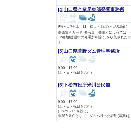
[4]山口県企業局東部発電事務所
9時～17時(土・日・祝日・12/29～1/3は除く)
※発電所カード: 要写真 発電所によっては
12種類(建設中の発電所を除く)を収集され
す。
[5]山口県菅野ダム管理事務所
9:00～17:00
(土・日・祝日を含む)
[6]下松市役所米川公民館
9:00～17:00
(土・日・祝日を含む)
(12/29～1/3を除く)
※配布条件として、ダムへ行った証明(写真)