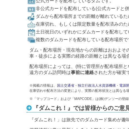
公式カードを配布しているダムです。
非公式カードを配布している(公式カードと
ダムから配布場所までの距離が離れているた
在庫切れ、もしくは限定数量を配布済みのた
土日祝日のいずれかにダムカードを配布して
複数のダムカードを配布している配布場所で
ダム・配布場所・現在地からの距離はおおよそ
車・徒歩による実際の経路の距離とは異なる場
配布場所によっては、(特に管理所が配布場所と
遠方のダム訪問時は
事前に連絡
された方が確実
※掲載の情報は、
国土交通省
・
独立行政法人水資源機構
・
電源
在庫切れや配布方法の変更により、実際の配布状況とは異なる
※「マップコード」および「MAPCODE」は(株)デンソーの登
『ダムこれ！』では皆様からのご意
『ダムこれ！」は旅先でのダムカード集めが趣