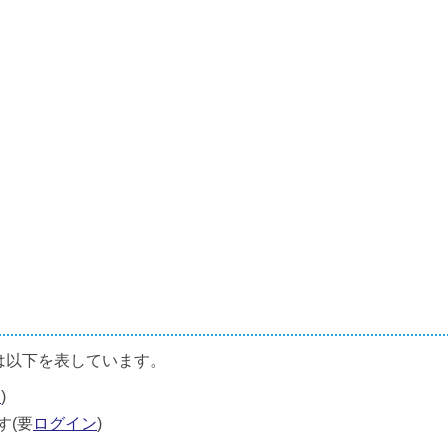
は以下を表しています。
ン
)
す(要
ログイン
)