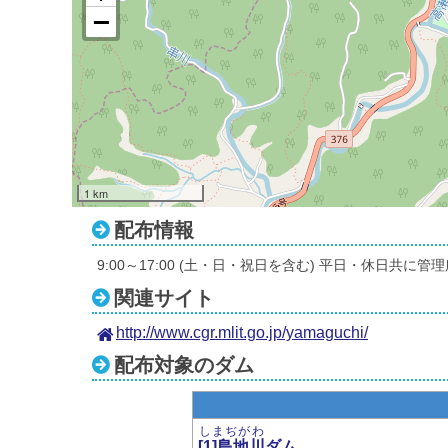
1 km
配布情報
9:00～17:00 (土・日・祝日を含む) 平日・休日共
関連サイト
http://www.cgr.mlit.go.jp/yamaguchi/
配布対象のダム
しまぢがわ
[1]島地川
ダム