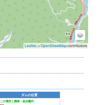
Leaflet
OpenStreetMap
contributors
| ©
2
ダムの位置
隣接・徒歩圏内