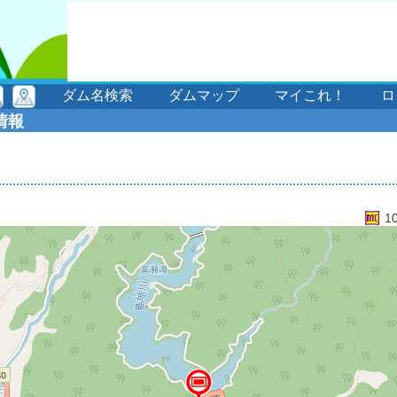
ダム名検索
ダムマップ
マイこれ！
ロ
情報
1
1