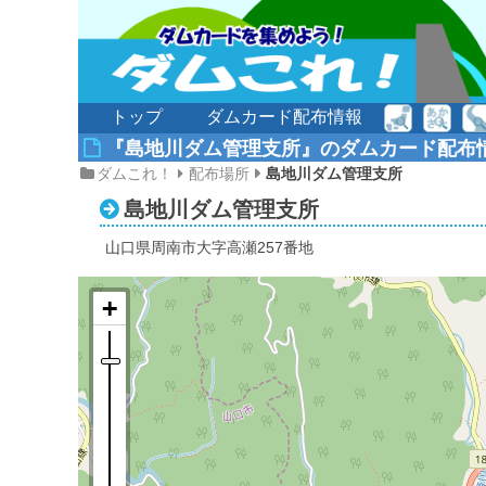
トップ
ダムカード配布情報
『島地川ダム管理支所』のダムカード配布
ダムこれ！
配布場所
島地川ダム管理支所
島地川ダム管理支所
山口県周南市大字高瀬257番地