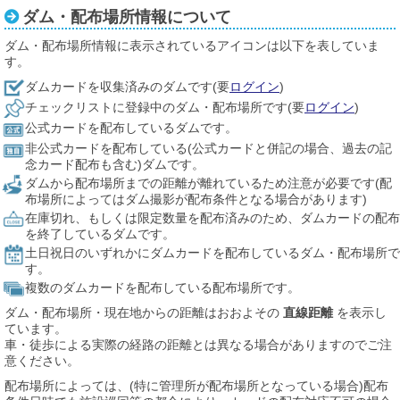
ダム・配布場所情報について
ダム・配布場所情報に表示されているアイコンは以下を表していま
す。
ダムカードを収集済みのダムです(要
ログイン
)
チェックリストに登録中のダム・配布場所です(要
ログイン
)
公式カードを配布しているダムです。
非公式カードを配布している(公式カードと併記の場合、過去の記
念カード配布も含む)ダムです。
ダムから配布場所までの距離が離れているため注意が必要です(配
布場所によってはダム撮影が配布条件となる場合があります)
在庫切れ、もしくは限定数量を配布済みのため、ダムカードの配布
を終了しているダムです。
土日祝日のいずれかにダムカードを配布しているダム・配布場所で
す。
複数のダムカードを配布している配布場所です。
ダム・配布場所・現在地からの距離はおおよその
直線距離
を表示し
ています。
車・徒歩による実際の経路の距離とは異なる場合がありますのでご注
意ください。
配布場所によっては、(特に管理所が配布場所となっている場合)配布