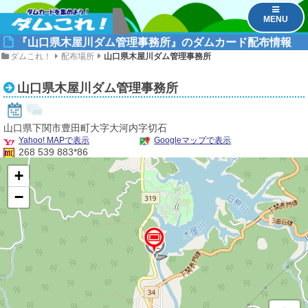
MENU
『山口県木屋川ダム管理事務所』のダムカード配布情報
ダムこれ！
配布場所
山口県木屋川ダム管理事務所
山口県木屋川ダム管理事務所
山口県下関市豊田町大字大河内字切石
Yahoo! MAPで表示
Googleマップで表示
268 539 883*86
+
−
1