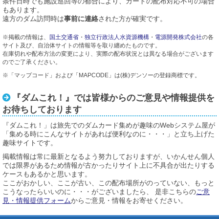
条件日時でも施設巡回等の都合により、カードの配布対応不可の場合
もあります。
遠方のダム訪問時は
事前に連絡
された方が確実です。
※掲載の情報は、
国土交通省
・
独立行政法人水資源機構
・
電源開発株式会社
の各
サイト及び、自治体サイトの情報等を取り纏めたものです。
在庫切れや配布方法の変更により、実際の配布状況とは異なる場合がございます
のでご了承ください。
※「マップコード」および「MAPCODE」は(株)デンソーの登録商標です。
『ダムこれ！』では皆様からのご意見や情報提供を
お待ちしております
『ダムこれ！」は旅先でのダムカード集めが趣味のWebシステム屋が
「集める時にこんなサイトがあれば便利なのに・・・」と立ち上げた
趣味サイトです。
掲載情報は常に最新となるよう努力しておりますが、いかんせん個人
では限界があるため情報が古かったりサイト上に不具合が出たりする
ケースもあるかと思います。
ここがおかしい、ここが古い、この配布場所がのっていない、もっと
こうなったらいいのに・・・がございましたら、 是非こちらの
ご意
見・情報提供フォーム
からご意見・情報をお寄せください。