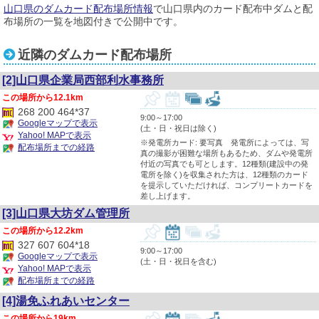
山口県のダムカード配布場所情報
で山口県内のカード配布中ダムと配
布場所の一覧を地図付きで公開中です。
近隣のダムカード配布場所
[2]山口県企業局西部利水事務所
12.1km
268 200 464*37
9:00～17:00
Googleマップで表示
(土・日・祝日は除く)
Yahoo! MAPで表示
※発電所カード: 要写真 発電所によっては、写
配布場所までの経路
真の撮影が困難な場所もあるため、ダムや発電所
付近の写真でも可とします。12種類(建設中の発
電所を除く)を収集された方は、12種類のカード
を提示していただければ、コンプリートカードを
差し上げます。
[3]山口県大坊ダム管理所
12.2km
327 607 604*18
9:00～17:00
Googleマップで表示
(土・日・祝日を含む)
Yahoo! MAPで表示
配布場所までの経路
[4]湯免ふれあいセンター
19km