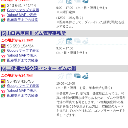
243 661 741*44
9:00～17:00 (土・日・祝日を含む)
Googleマップで表示
※火曜日定休
Yahoo! MAPで表示
(12/29～1/3を除く)
配布場所までの経路
※配布条件として、ダムへ行った証明(写真)を提
示すること。
[5]山口県厚東川ダム管理事務所
23.3km
95 559 154*34
9:00～17:00
Googleマップで表示
(土・日・祝日を含む)
Yahoo! MAPで表示
配布場所までの経路
[6]二俣瀬地域交流センター ダムの郷
24.7km
95 499 416*55
10:00～16:00
Googleマップで表示
(土・日・祝日、お盆、年末年始を除く)
Yahoo! MAPで表示
※発電所カード: 要写真 発電所によっては、写
配布場所までの経路
真の撮影が困難な場所もあるため、ダムや発電所
付近の写真でも可とします。12種類(建設中の発
電所を除く)を収集された方は、12種類のカード
を提示していただければ、コンプリートカードを
差し上げます。