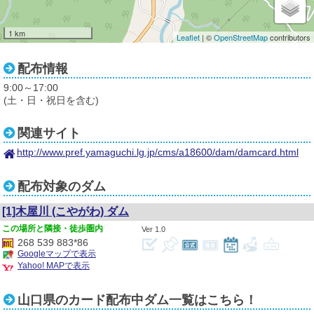
1 km
Leaflet
| ©
OpenStreetMap
contributors
配布情報
9:00～17:00
(土・日・祝日を含む)
関連サイト
http://www.pref.yamaguchi.lg.jp/cms/a18600/dam/damcard.html
配布対象のダム
[1]木屋川
(こやがわ)
ダム
隣接・徒歩圏内
1.0
268 539 883*86
Googleマップで表示
Yahoo! MAPで表示
山口県のカード配布中ダム一覧はこちら！