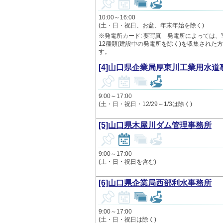
4
10:00～16:00
(土・日・祝日、お盆、年末年始を除く)
※発電所カード: 要写真 発電所によっては
12種類(建設中の発電所を除く)を収集され
す。
[4]山口県企業局厚東川工業用水道
9:00～17:00
(土・日・祝日・12/29～1/3は除く)
[5]山口県木屋川ダム管理事務所
9:00～17:00
(土・日・祝日を含む)
[6]山口県企業局西部利水事務所
9:00～17:00
(土・日・祝日は除く)