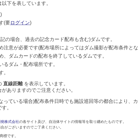
は以下を表しています。
ン
)
す(要
ログイン
)
併記の場合、過去の記念カード配布も含む)ダムです。
め注意が必要です(配布場所によってはダム撮影が配布条件とな
め、ダムカードの配布を終了しているダムです。
いるダム・配布場所です。
す。
の
直線距離
を表示しています。
合がありますのでご注意ください。
なっている場合)配布条件日時でも施設巡回等の都合により、
です。
開発株式会社
の各サイト及び、自治体サイトの情報等を取り纏めたものです。
場合がございますのでご了承ください。
録商標です。