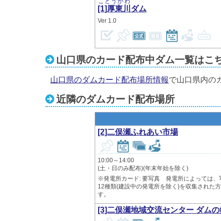
ことうがわ
[1]厚東川
ダム
1.0
山口県のカード配布中ダム一覧はこ
山口県のダムカード配布場所情報
で山口県内の
近隣のダムカード配布場所
[2]二俣瀬ふれあい市場
10:00～14:00
(土・日のみ配布)(年末年始を除く)
※発電所カード: 要写真 発電所によっては
12種類(建設中の発電所を除く)を収集され
す。
[3]二俣瀬地域交流センター ダムの