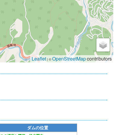
Leaflet
OpenStreetMap
contributors
| ©
ダムの位置