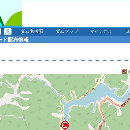
ダム名検索
ダムマップ
マイこれ！
ロ
ード配布情報
1