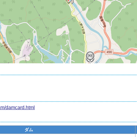
2
3
dam/damcard.html
ダム