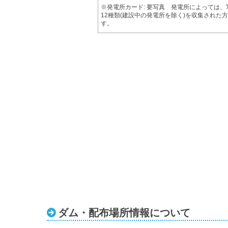
※発電所カード: 要写真 発電所によっては
12種類(建設中の発電所を除く)を収集され
す。
ダム・配布場所情報について