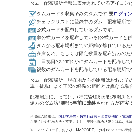
ダム・配布場所情報に表示されているアイコン
ダムカードを収集済みのダムです(要
ログイ
チェックリストに登録中のダム・配布場所で
公式カードを配布しているダムです。
非公式カードを配布している(公式カードと
ダムから配布場所までの距離が離れているた
在庫切れ、もしくは限定数量を配布済みのた
土日祝日のいずれかにダムカードを配布して
複数のダムカードを配布している配布場所で
ダム・配布場所・現在地からの距離はおおよそ
車・徒歩による実際の経路の距離とは異なる場
配布場所によっては、(特に管理所が配布場所と
遠方のダム訪問時は
事前に連絡
された方が確実
※掲載の情報は、
国土交通省
・
独立行政法人水資源機構
・
電源
在庫切れや配布方法の変更により、実際の配布状況とは異なる
※「マップコード」および「MAPCODE」は(株)デンソーの登