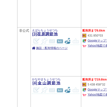
非公式
えばらちょうせつち
6.6km
[3]荏原調節池
431 850*03
Googleマッ
Yahoo!地図で
施設・配布情報のページ
かなやまちょうせつち
19.6km
[4]金山調節池
5 438 458*32
Googleマッ
Yahoo!地図で