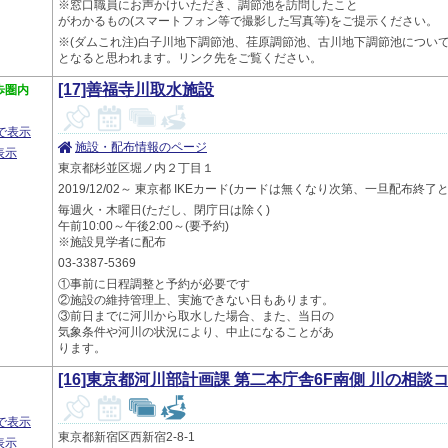
※窓口職員にお声かけいただき、調節池を訪問したこと
がわかるもの(スマートフォン等で撮影した写真等)をご提示ください。
※(ダムこれ注)白子川地下調節池、荏原調節池、古川地下調節池につい
となると思われます。リンク先をご覧ください。
[17]善福寺川取水施設
歩圏内
プで表示
施設・配布情報のページ
表示
東京都杉並区堀ノ内２丁目１
2019/12/02～ 東京都 IKEカード(カードは無くなり次第、一旦配布
毎週火・木曜日(ただし、閉庁日は除く)
午前10:00～午後2:00～(要予約)
※施設見学者に配布
03-3387-5369
①事前に日程調整と予約が必要です
②施設の維持管理上、実施できない日もあります。
③前日までに河川から取水した場合、また、当日の
気象条件や河川の状況により、中止になることがあ
ります。
[16]東京都河川部計画課 第二本庁舎6F南側 川の相談
プで表示
東京都新宿区西新宿2-8-1
表示