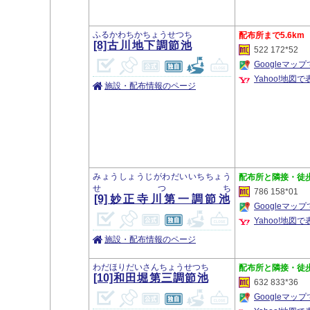
ふるかわちかちょうせつち
5.6km
[8]古川地下調節池
522 172*52
Googleマッ
Yahoo!地図で
施設・配布情報のページ
みょうしょうじがわだいいちちょう
隣接・徒
せつち
786 158*01
[9]妙正寺川第一調節池
Googleマッ
Yahoo!地図で
施設・配布情報のページ
わだほりだいさんちょうせつち
隣接・徒
[10]和田堀第三調節池
632 833*36
Googleマッ