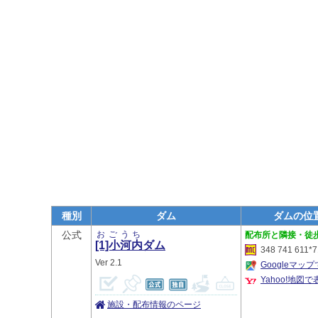
種別
ダム
ダムの位
公式
おごうち
隣接・徒
[1]小河内
ダム
348 741 611*7
2.1
Googleマッ
Yahoo!地図で
施設・配布情報のページ