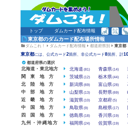
トップ
ダムカード配布情報
東京都のダムカード配布場所情報
ダムこれ！
ダムカード配布情報
都道府県別
東京都
東京都
2
8
1
には、公式カード
箇所、非公式カード
箇所、計
都道府県の選択
北海道・東北地方
北海道
青森県
(81)
(14)
関東地方
茨城県
栃木県
(12)
(44)
北陸地方
新潟県
富山県
(69)
(28)
中部地方
山梨県
長野県
(13)
(69)
近畿地方
滋賀県
京都府
(10)
(5)
中国地方
鳥取県
島根県
(9)
(17)
四国地方
徳島県
香川県
(18)
(19)
九州・沖縄地方
福岡県
佐賀県
(24)
(19)