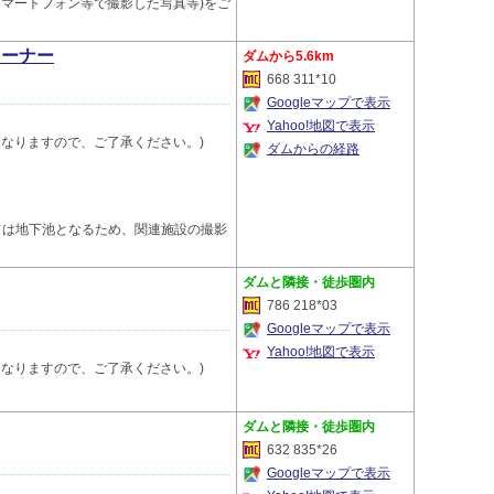
スマートフォン等で撮影した写真等)をご
コーナー
5.6km
668 311*10
Googleマップで表示
Yahoo!地図で表示
終了となりますので、ご了承ください。)
ダムからの経路
ては地下池となるため、関連施設の撮影
隣接・徒歩圏内
786 218*03
Googleマップで表示
Yahoo!地図で表示
終了となりますので、ご了承ください。)
隣接・徒歩圏内
632 835*26
Googleマップで表示