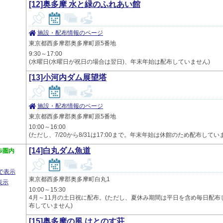
[12]奥多摩 水と緑のふれあい館
施設・配布情報のページ
東京都西多摩郡奥多摩町原5番地
9:30～17:00
(水曜日(水曜日が祝日の場合は翌日)、年末年始は配布していません)
[13]小河内ダム展望塔
施設・配布情報のページ
東京都西多摩郡奥多摩町原5番地
10:00～16:00
(ただし、7/20から8/31は17:00まで。年末年始は休館のため配布してい
[14]白丸ダム魚道
歩圏内
プで表示
東京都西多摩郡奥多摩町白丸1
表示
10:00～15:30
4月～11月の土日祝に配布。(ただし、夏休み期間は平日を含め毎日配布
布していません)
[15]奥多摩の風 はとのす荘