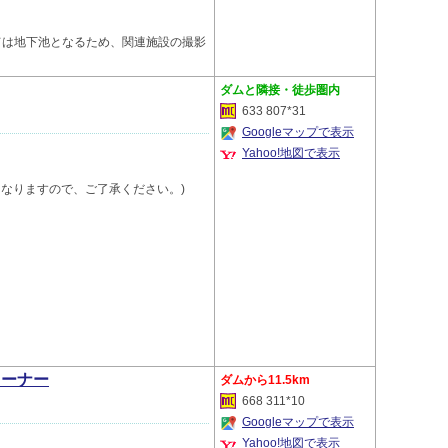
ては地下池となるため、関連施設の撮影
隣接・徒歩圏内
633 807*31
Googleマップで表示
Yahoo!地図で表示
終了となりますので、ご了承ください。)
コーナー
11.5km
668 311*10
Googleマップで表示
Yahoo!地図で表示