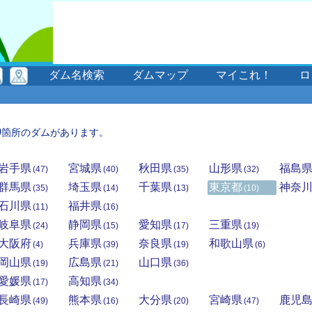
ダム名検索
ダムマップ
マイこれ！
ロ
0
箇所のダムがあります。
岩手県
宮城県
秋田県
山形県
福島
(47)
(40)
(35)
(32)
群馬県
埼玉県
千葉県
東京都
神奈
(35)
(14)
(13)
(10)
石川県
福井県
(11)
(16)
岐阜県
静岡県
愛知県
三重県
(24)
(15)
(17)
(19)
大阪府
兵庫県
奈良県
和歌山県
(4)
(39)
(19)
(6)
岡山県
広島県
山口県
(19)
(21)
(36)
愛媛県
高知県
(17)
(34)
長崎県
熊本県
大分県
宮崎県
鹿児
(49)
(16)
(20)
(47)