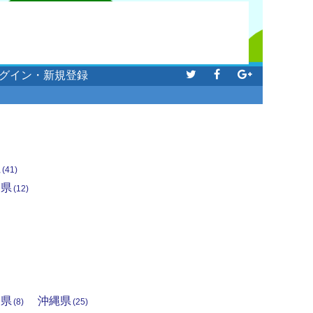
グイン・新規登録
県
(41)
川県
(12)
島県
沖縄県
(8)
(25)