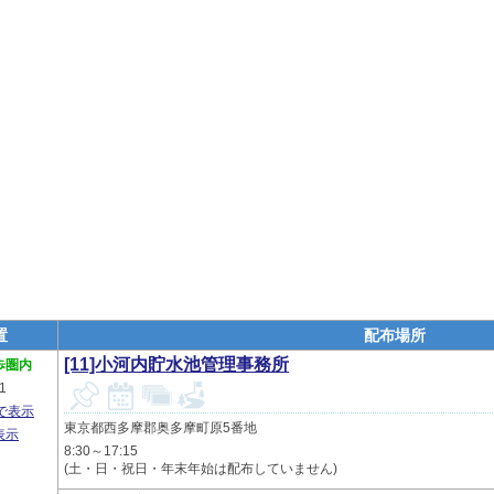
置
配布場所
[11]小河内貯水池管理事務所
歩圏内
1
プで表示
東京都西多摩郡奥多摩町原5番地
表示
8:30～17:15
(土・日・祝日・年末年始は配布していません)