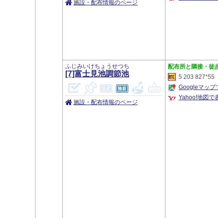
施設・配布情報のページ
ふじみいけちょうせつち
隣接・徒
[7]富士見池調節池
5 203 827*55
Googleマッ
Yahoo!地図で
施設・配布情報のページ