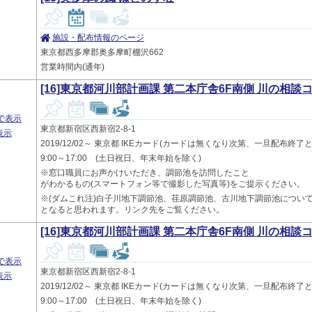
施設・配布情報のページ
東京都西多摩郡奥多摩町棚沢662
営業時間内(通年)
[16]東京都河川部計画課 第二本庁舎6F南側 川の相談
プで表示
東京都新宿区西新宿2-8-1
表示
2019/12/02～ 東京都 IKEカード(カードは無くなり次第、一旦配布
9:00～17:00 (土日祝日、年末年始を除く)
※窓口職員にお声かけいただき、調節池を訪問したこと
がわかるもの(スマートフォン等で撮影した写真等)をご提示ください。
※(ダムこれ注)白子川地下調節池、荏原調節池、古川地下調節池につい
となると思われます。リンク先をご覧ください。
[16]東京都河川部計画課 第二本庁舎6F南側 川の相談
プで表示
東京都新宿区西新宿2-8-1
表示
2019/12/02～ 東京都 IKEカード(カードは無くなり次第、一旦配布
9:00～17:00 (土日祝日、年末年始を除く)