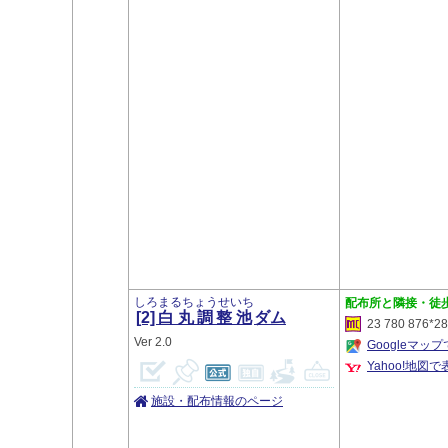
しろまるちょうせいち
隣接・徒
[2]白丸調整池
ダム
23 780 876*28
2.0
Googleマッ
Yahoo!地図で
施設・配布情報のページ