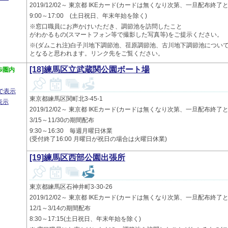
2019/12/02～ 東京都 IKEカード(カードは無くなり次第、一旦配布
9:00～17:00 (土日祝日、年末年始を除く)
※窓口職員にお声かけいただき、調節池を訪問したこと
がわかるもの(スマートフォン等で撮影した写真等)をご提示ください。
※(ダムこれ注)白子川地下調節池、荏原調節池、古川地下調節池につい
となると思われます。リンク先をご覧ください。
[18]練馬区立武蔵関公園ボート場
歩圏内
プで表示
東京都練馬区関町北3-45-1
表示
2019/12/02～ 東京都 IKEカード(カードは無くなり次第、一旦配布
3/15～11/30の期間配布
9:30～16:30 毎週月曜日休業
(受付終了16:00 月曜日が祝日の場合は火曜日休業)
[19]練馬区西部公園出張所
東京都練馬区石神井町3-30-26
2019/12/02～ 東京都 IKEカード(カードは無くなり次第、一旦配布
12/1～3/14の期間配布
8:30～17:15(土日祝日、年末年始を除く)