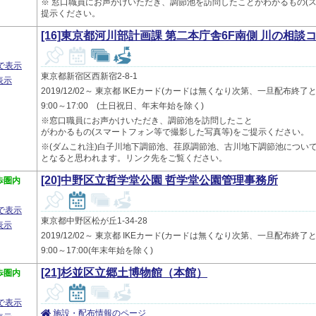
※ 窓口職員にお声かけいただき、調節池を訪問したことがわかるもの(
提示ください。
[16]東京都河川部計画課 第二本庁舎6F南側 川の相談
プで表示
東京都新宿区西新宿2-8-1
表示
2019/12/02～ 東京都 IKEカード(カードは無くなり次第、一旦配布
9:00～17:00 (土日祝日、年末年始を除く)
※窓口職員にお声かけいただき、調節池を訪問したこと
がわかるもの(スマートフォン等で撮影した写真等)をご提示ください。
※(ダムこれ注)白子川地下調節池、荏原調節池、古川地下調節池につい
となると思われます。リンク先をご覧ください。
[20]中野区立哲学堂公園 哲学堂公園管理事務所
歩圏内
プで表示
東京都中野区松が丘1-34-28
表示
2019/12/02～ 東京都 IKEカード(カードは無くなり次第、一旦配布
9:00～17:00(年末年始を除く)
[21]杉並区立郷土博物館（本館）
歩圏内
プで表示
施設・配布情報のページ