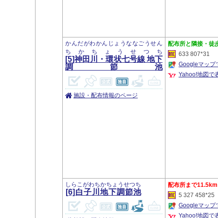
かんだがわかんじょうななごうせん
隣接・徒
ちかちょうせつち
633 807*31
[5]神田川・環状七号線 地下
Googleマッ
調節池
Yahoo!地図で
施設・配布情報のページ
しらこがわちかちょうせつち
11.5km
[6]白子川地下調節池
5 327 458*25
Googleマッ
Yahoo!地図で