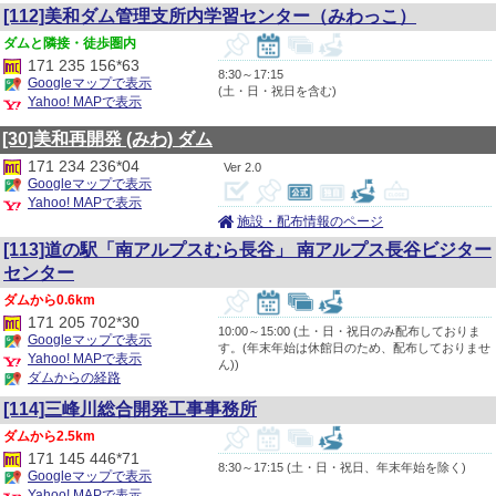
[112]美和ダム管理支所内学習センター（みわっこ）
隣接・徒歩圏内
171 235 156*63
8:30～17:15
Googleマップで表示
(土・日・祝日を含む)
Yahoo! MAPで表示
[30]美和再開発
(みわ)
ダム
171 234 236*04
2.0
Googleマップで表示
Yahoo! MAPで表示
施設・配布情報のページ
[113]道の駅「南アルプスむら長谷」 南アルプス長谷ビジター
センター
0.6km
171 205 702*30
10:00～15:00 (土・日・祝日のみ配布しておりま
Googleマップで表示
す。(年末年始は休館日のため、配布しておりませ
Yahoo! MAPで表示
ん))
ダムからの経路
[114]三峰川総合開発工事事務所
2.5km
171 145 446*71
8:30～17:15 (土・日・祝日、年末年始を除く)
Googleマップで表示
Yahoo! MAPで表示