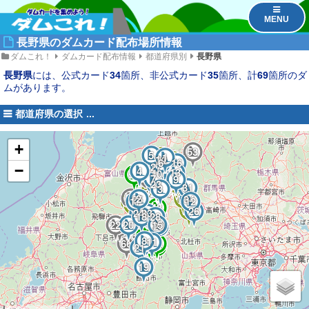
MENU
長野県のダムカード配布場所情報
ダムこれ！
ダムカード配布情報
都道府県別
長野県
長野県
には、公式カード
34
箇所、非公式カード
35
箇所、計
69
箇所のダ
ムがあります。
都道府県の選択
+
53
76
42
41
5
71
1
122
93
56
14
32
97
96
70
95
124
6
16
117
77
44
51
78
79
27
−
75
4
92
55
13
128
131
130
129
62
86
85
10
59
58
88
87
127
35
7
80
9
81
74
84
105
23
115
106
31
73
3
82
116
91
100
57
2
90
72
25
34
17
12
99
98
123
43
108
118
26
107
40
24
67
33
110
121
101
18
54
28
109
133
134
63
111
61
22
103
20
132
94
60
15
45
30
37
104
135
113
112
65
29
114
64
36
68
69
136
126
46
8
52
125
89
49
48
11
50
47
66
119
38
120
39
83
21
19
102