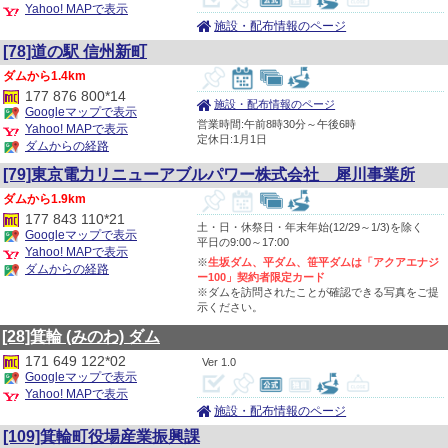
Yahoo! MAPで表示
施設・配布情報のページ
[78]道の駅 信州新町
1.4km
177 876 800*14
施設・配布情報のページ
Googleマップで表示
営業時間:午前8時30分～午後6時
Yahoo! MAPで表示
定休日:1月1日
ダムからの経路
[79]東京電力リニューアブルパワー株式会社 犀川事業所
1.9km
177 843 110*21
土・日・休祭日・年末年始(12/29～1/3)を除く
Googleマップで表示
平日の9:00～17:00
Yahoo! MAPで表示
※
生坂ダム、平ダム、笹平ダムは「アクアエナジ
ダムからの経路
ー100」契約者限定カード
※ダムを訪問されたことが確認できる写真をご提
示ください。
[28]箕輪
(みのわ)
ダム
171 649 122*02
1.0
Googleマップで表示
Yahoo! MAPで表示
施設・配布情報のページ
[109]箕輪町役場産業振興課