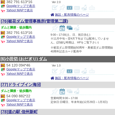
382 791 613*16
2.0
Googleマップで表示
Yahoo! MAPで表示
施設・配布情報のページ
[76]裾花ダム管理事務所(管理第二課)
隣接・徒歩圏内
382 791 613*16
9:00～17:00(土、日、祝日含む)
Googleマップで表示
※11月中旬～翌4月下旬までは配布していませ
Yahoo! MAPで表示
ん。(詳細な時期は、HPをご覧下さい)
※裾花ダム管理開始50周年・奥裾花ダム管理開始
40周年記念カード配布中
[6]小田切
(おだぎり)
ダム
54 120 094*46
1.0
Googleマップで表示
Yahoo! MAPで表示
施設・配布情報のページ
[77]ドライブイン海沼
隣接・徒歩圏内
54 090 882*22
営業時間:9:00～17:00
Googleマップで表示
定休日:日曜日、年末年始(12月29日～1月3日)
Yahoo! MAPで表示
[78]道の駅 信州新町