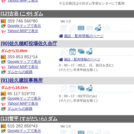
Yahoo! MAPで表示
※土日祝日は小渋ダム学習センターにて配布
[12]古谷
(こや)
ダム
359 746 560*80
1.0
Googleマップで表示
Yahoo! MAPで表示
施設・配布情報のページ
[90]佐久穂町役場佐久合庁
11.6km
359 853 851*14
施設・配布情報のページ
Googleマップで表示
9：00～17：00(土、日、祝日を含む)
Yahoo! MAPで表示
(※ただし年末年始を除く)
ダムからの経路
[91]佐久建設事務所
14.1km
85 117 519*70
9：00～17：00(平日のみ)
Googleマップで表示
(※ただし年末年始を除く)
Yahoo! MAPで表示
ダムからの経路
[13]菅平
(すがだいら)
ダム
516 282 850*43
1.0
Googleマップで表示