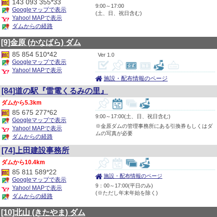
143 093 355*33
9:00～17:00
Googleマップで表示
(土、日、祝日含む)
Yahoo! MAPで表示
ダムからの経路
[9]金原
(かなばら)
ダム
85 854 510*42
1.0
Googleマップで表示
Yahoo! MAPで表示
施設・配布情報のページ
[84]道の駅『雷電くるみの里』
5.3km
85 675 277*62
9:00～17:00(土、日、祝日含む)
Googleマップで表示
※金原ダムの管理事務所にある引換券もしくはダ
Yahoo! MAPで表示
ムの写真が必要
ダムからの経路
[74]上田建設事務所
10.4km
85 811 589*22
施設・配布情報のページ
Googleマップで表示
9：00～17:00(平日のみ)
Yahoo! MAPで表示
(※ただし年末年始を除く)
ダムからの経路
[10]北山
(きたやま)
ダム