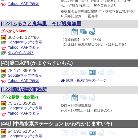
※11月中旬～翌4月下旬までは配布していませ
Yahoo! MAPで表示
ん。(詳細な時期は、HPをご覧下さい)
※裾花ダム管理開始50周年・奥裾花ダム管理開始
40周年記念カード配布中
[122]ふるさと鬼無里 そば処鬼無里
5.6km
382 645 127*86
【営業時間】10:00～16:00
Googleマップで表示
【定休日】毎週木曜日(5月から11月は無休)
Yahoo! MAPで表示
ダムからの経路
[43]釜口水門
(かまぐちすいもん)
75 171 890*25
Googleマップで表示
施設・配布情報のページ
Yahoo! MAPで表示
[123]諏訪建設事務所
隣接・徒歩圏内
75 171 890*25
釜口水門管理事務所
Googleマップで表示
9:00～17:00(土・日・祝日を含む)
Yahoo! MAPで表示
[44]川中島水素ステーション
(かわなかじますいそ)
54 092 613*57
Googleマップで表示