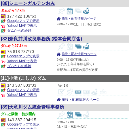
[88]シェーンガルテンおみ
4.4km
177 422 136*63
施設・配布情報のページ
Googleマップで表示
9:00～17:00(土、日、祝日含む)
Yahoo! MAPで表示
ダムからの経路
[82]奈良井川改良事務所 (松本合同庁舎)
27.1km
75 818 737*70
施設・配布情報のページ
Googleマップで表示
9:00～17:00(平日のみ)
Yahoo! MAPで表示
(※ただし年末年始を除く)
ダムからの経路
※配布には写真の掲示が必要
[11]小渋
(こしぶ)
ダム
143 387 503*03
1.0
Googleマップで表示
Yahoo! MAPで表示
施設・配布情報のページ
[89]天竜川ダム統合管理事務所
隣接・徒歩圏内
143 387 294*15
8:30～17:00
Googleマップで表示
(土・日・祝日を含む)