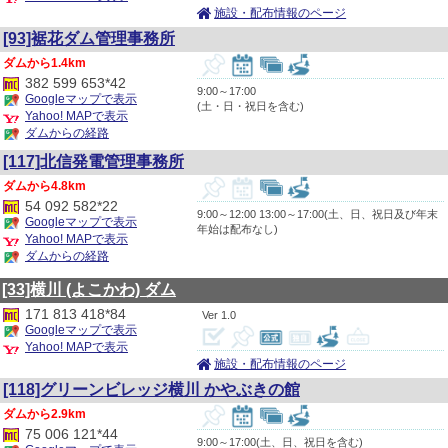
施設・配布情報のページ
[93]裾花ダム管理事務所
1.4km
382 599 653*42
9:00～17:00
Googleマップで表示
(土・日・祝日を含む)
Yahoo! MAPで表示
ダムからの経路
[117]北信発電管理事務所
4.8km
54 092 582*22
9:00～12:00 13:00～17:00(土、日、祝日及び年末
Googleマップで表示
年始は配布なし)
Yahoo! MAPで表示
ダムからの経路
[33]横川
(よこかわ)
ダム
171 813 418*84
1.0
Googleマップで表示
Yahoo! MAPで表示
施設・配布情報のページ
[118]グリーンビレッジ横川 かやぶきの館
2.9km
75 006 121*44
9:00～17:00(土、日、祝日を含む)