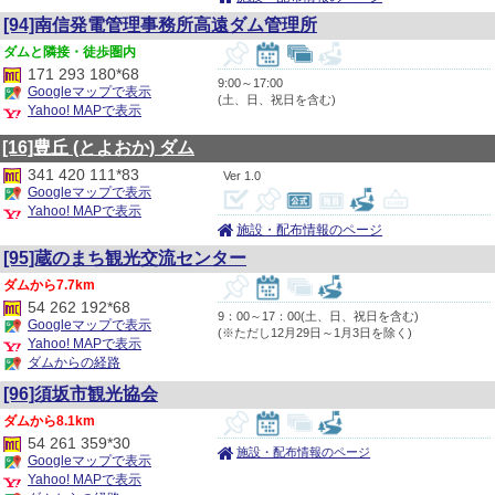
[94]南信発電管理事務所高遠ダム管理所
隣接・徒歩圏内
171 293 180*68
9:00～17:00
Googleマップで表示
(土、日、祝日を含む)
Yahoo! MAPで表示
[16]豊丘
(とよおか)
ダム
341 420 111*83
1.0
Googleマップで表示
Yahoo! MAPで表示
施設・配布情報のページ
[95]蔵のまち観光交流センター
7.7km
54 262 192*68
9：00～17：00(土、日、祝日を含む)
Googleマップで表示
(※ただし12月29日～1月3日を除く)
Yahoo! MAPで表示
ダムからの経路
[96]須坂市観光協会
8.1km
54 261 359*30
施設・配布情報のページ
Googleマップで表示
Yahoo! MAPで表示