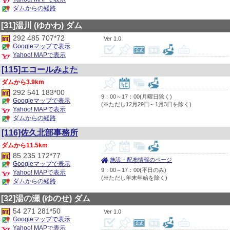
ダムからの経路
[31]湯川
(ゆかわ)
ダム
292 485 707*72
1.0
Googleマップで表示
Yahoo! MAPで表示
[115]エコールみよた
3.9km
292 541 183*00
9：00～17：00(月曜日除く)
Googleマップで表示
(※ただし12月29日～1月3日を除く)
Yahoo! MAPで表示
ダムからの経路
[116]佐久北部事務所
11.5km
85 235 172*77
施設・配布情報のページ
Googleマップで表示
9：00～17：00(平日のみ)
Yahoo! MAPで表示
(※ただし年末年始を除く)
ダムからの経路
[32]湯の瀬
(ゆのせ)
ダム
54 271 281*50
1.0
Googleマップで表示
Yahoo! MAPで表示