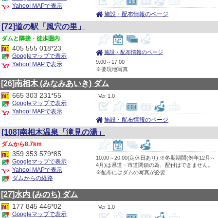
Yahoo! MAPで表示
施設・配布情報のページ
[72]道の駅「風穴の里」
隣接・徒歩圏内
405 555 018*23
施設・配布情報のページ
Googleマップで表示
9:00～17:00
Yahoo! MAPで表示
※要現地写真
[26]南相木
(みなみあいき)
ダム
665 303 231*55
1.0
Googleマップで表示
Yahoo! MAPで表示
施設・配布情報のページ
[108]南相木温泉「滝見の湯」
8.7km
359 353 579*85
10:00～20:00(定休日あり) ※冬期期間(例年12月～
Googleマップで表示
4月)は県道・市道閉鎖の為、配付はできません。
Yahoo! MAPで表示
※配布にはダムの写真が必要
ダムからの経路
[27]水内
(みのち)
ダム
177 845 446*02
1.0
Googleマップで表示