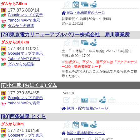
7.9km
177 876 800*14
施設・配布情報のページ
Googleマップで表示
営業時間:午前8時30分～午後6時
Yahoo! MAPで表示
定休日:1月1日
ダムからの経路
[79]東京電力リニューアブルパワー株式会社 犀川事業所
10.8km
177 843 110*21
土・日・休祭日・年末年始(12/29～1/3)を除く
Googleマップで表示
平日の9:00～17:00
Yahoo! MAPで表示
※
生坂ダム、平ダム、笹平ダムは「アクアエナジ
ダムからの経路
ー100」契約者限定カード
※ダムを訪問されたことが確認できる写真をご提
示ください。
[7]小仁熊
(おにくま)
ダム
177 270 854*65
1.0
Googleマップで表示
Yahoo! MAPで表示
施設・配布情報のページ
[80]西条温泉 とくら
1km
177 271 191*58
施設・配布情報のページ
Googleマップで表示
9:00～17:00(土、日、祝日を含む)