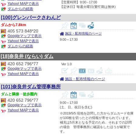
【営業時間】9:00∼17:00
Yahoo! MAPで表示
【定休日】毎週火曜日(繁忙期は無休)
ダムからの経路
[100]グレンパークさわんど
7.8km
405 573 848*20
施設・配布情報のページ
Googleマップで表示
9:00～17:30
Yahoo! MAPで表示
ダムからの経路
[18]奈良井
(ならい)
ダム
420 652 796*77
1.0
Googleマップで表示
Yahoo! MAPで表示
施設・配布情報のページ
[101]奈良井ダム管理事務所
隣接・徒歩圏内
420 652 796*77
9:00～17:00
Googleマップで表示
(土、日、祝日を含む)
Yahoo! MAPで表示
※2019/5/5 現地を訪問した方からダムカード在庫
が100枚を切ったとの情報が寄せられています。
補充は5月末となる予定のため、それまでの訪問
の場合 管理事務所に確認をしたほうが確実で
す。