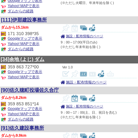
Googleマップで表示
(※ただし火曜日、年末年始を除く)
Yahoo! MAPで表示
ダムからの経路
[111]伊那建設事務所
15.1km
171 310 398*35
施設・配布情報のページ
Googleマップで表示
9：00～17:00(平日のみ)
Yahoo! MAPで表示
(※ただし年末年始を除く)
ダムからの経路
[34]余地
(よじ)
ダム
359 863 727*00
1.0
Googleマップで表示
Yahoo! MAPで表示
施設・配布情報のページ
[90]佐久穂町役場佐久合庁
8.2km
359 853 851*14
施設・配布情報のページ
Googleマップで表示
9：00～17：00(土、日、祝日を含む)
Yahoo! MAPで表示
(※ただし年末年始を除く)
ダムからの経路
[91]佐久建設事務所
9.9km