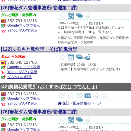
[76]裾花ダム管理事務所(管理第二課)
隣接・徒歩圏内
382 791 613*16
9:00～17:00(土、日、祝日含む)
Googleマップで表示
※11月中旬～翌4月下旬までは配布していませ
Yahoo! MAPで表示
ん。(詳細な時期は、HPをご覧下さい)
※裾花ダム管理開始50周年・奥裾花ダム管理開始
40周年記念カード配布中
[122]ふるさと鬼無里 そば処鬼無里
5.6km
382 645 127*86
【営業時間】10:00～16:00
Googleマップで表示
【定休日】毎週木曜日(5月から11月は無休)
Yahoo! MAPで表示
ダムからの経路
[42]奥裾花発電所
(おくすそばなはつでんしょ)
382 791 613*16
Googleマップで表示
施設・配布情報のページ
Yahoo! MAPで表示
[76]裾花ダム管理事務所(管理第二課)
隣接・徒歩圏内
382 791 613*16
9:00～17:00(土、日、祝日含む)
Googleマップで表示