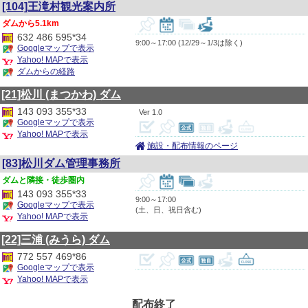
[104]王滝村観光案内所
5.1km
632 486 595*34
9:00～17:00 (12/29～1/3は除く)
Googleマップで表示
Yahoo! MAPで表示
ダムからの経路
[21]松川
(まつかわ)
ダム
143 093 355*33
1.0
Googleマップで表示
Yahoo! MAPで表示
施設・配布情報のページ
[83]松川ダム管理事務所
隣接・徒歩圏内
143 093 355*33
9:00～17:00
Googleマップで表示
(土、日、祝日含む)
Yahoo! MAPで表示
[22]三浦
(みうら)
ダム
772 557 469*86
Googleマップで表示
Yahoo! MAPで表示
配布終了