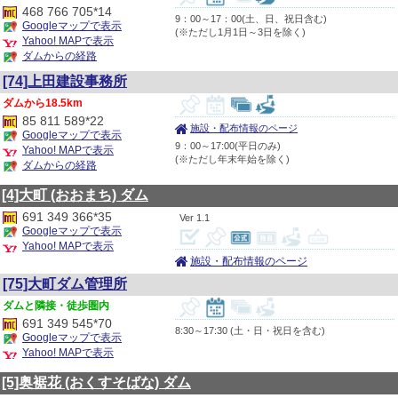
468 766 705*14
9：00～17：00(土、日、祝日含む)
Googleマップで表示
(※ただし1月1日～3日を除く)
Yahoo! MAPで表示
ダムからの経路
[74]上田建設事務所
18.5km
85 811 589*22
施設・配布情報のページ
Googleマップで表示
9：00～17:00(平日のみ)
Yahoo! MAPで表示
(※ただし年末年始を除く)
ダムからの経路
[4]大町
(おおまち)
ダム
691 349 366*35
1.1
Googleマップで表示
Yahoo! MAPで表示
施設・配布情報のページ
[75]大町ダム管理所
隣接・徒歩圏内
691 349 545*70
8:30～17:30 (土・日・祝日を含む)
Googleマップで表示
Yahoo! MAPで表示
[5]奥裾花
(おくすそばな)
ダム