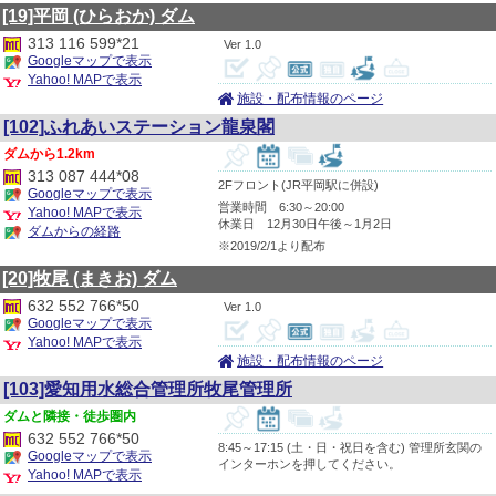
[19]平岡
(ひらおか)
ダム
313 116 599*21
1.0
Googleマップで表示
Yahoo! MAPで表示
施設・配布情報のページ
[102]ふれあいステーション龍泉閣
1.2km
313 087 444*08
2Fフロント(JR平岡駅に併設)
Googleマップで表示
営業時間 6:30～20:00
Yahoo! MAPで表示
休業日 12月30日午後～1月2日
ダムからの経路
※2019/2/1より配布
[20]牧尾
(まきお)
ダム
632 552 766*50
1.0
Googleマップで表示
Yahoo! MAPで表示
施設・配布情報のページ
[103]愛知用水総合管理所牧尾管理所
隣接・徒歩圏内
632 552 766*50
8:45～17:15 (土・日・祝日を含む) 管理所玄関の
Googleマップで表示
インターホンを押してください。
Yahoo! MAPで表示