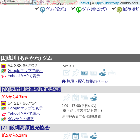
100 km
Leaflet
| ©
OpenStreetMap
contributors
[1]浅川
(あさかわ)
ダム
54 368 667*02
3.0
Googleマップで表示
Yahoo! MAPで表示
施設・配布情報のページ
[70]長野建設事務所 総務課
4.3km
54 217 667*54
9:00～17:00(平日のみ)
Googleマップで表示
(※ただし年末年始を除く)
Yahoo! MAPで表示
※長野合同庁舎4階総務係
ダムからの経路
[71]飯綱高原観光協会
5.1km