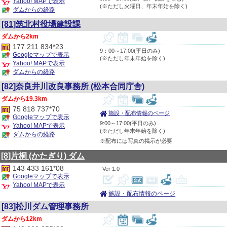
Yahoo! MAPで表示
(※ただし火曜日、年末年始を除く)
ダムからの経路
[81]筑北村役場建設課
2km
177 211 834*23
9：00～17:00(平日のみ)
Googleマップで表示
(※ただし年末年始を除く)
Yahoo! MAPで表示
ダムからの経路
[82]奈良井川改良事務所 (松本合同庁舎)
19.3km
75 818 737*70
施設・配布情報のページ
Googleマップで表示
9:00～17:00(平日のみ)
Yahoo! MAPで表示
(※ただし年末年始を除く)
ダムからの経路
※配布には写真の掲示が必要
[8]片桐
(かたぎり)
ダム
143 433 161*08
1.0
Googleマップで表示
Yahoo! MAPで表示
施設・配布情報のページ
[83]松川ダム管理事務所
12km