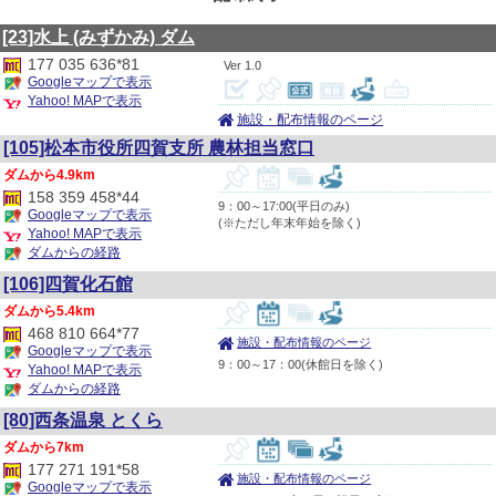
[23]水上
(みずかみ)
ダム
177 035 636*81
1.0
Googleマップで表示
Yahoo! MAPで表示
施設・配布情報のページ
[105]松本市役所四賀支所 農林担当窓口
4.9km
158 359 458*44
9：00～17:00(平日のみ)
Googleマップで表示
(※ただし年末年始を除く)
Yahoo! MAPで表示
ダムからの経路
[106]四賀化石館
5.4km
468 810 664*77
施設・配布情報のページ
Googleマップで表示
9：00～17：00(休館日を除く)
Yahoo! MAPで表示
ダムからの経路
[80]西条温泉 とくら
7km
177 271 191*58
施設・配布情報のページ
Googleマップで表示