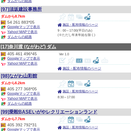
ダムからの経路
[97]須坂建設事務所
8.7km
54 261 883*05
施設・配布情報のページ
Googleマップで表示
9：00～17:00(平日のみ)
Yahoo! MAPで表示
(※ただし年末年始を除く)
ダムからの経路
[17]奈川渡
(ながわど)
ダム
405 461 496*45
1.0
Googleマップで表示
Yahoo! MAPで表示
施設・配布情報のページ
[98]ながわ山彩館
6.2km
405 277 368*05
施設・配布情報のページ
Googleマップで表示
8:30～17:00
Yahoo! MAPで表示
ダムからの経路
[99]乗鞍BASEいがやレクリエーションランド
7.7km
405 392 792*31
施設・配布情報のページ
Googleマップで表示