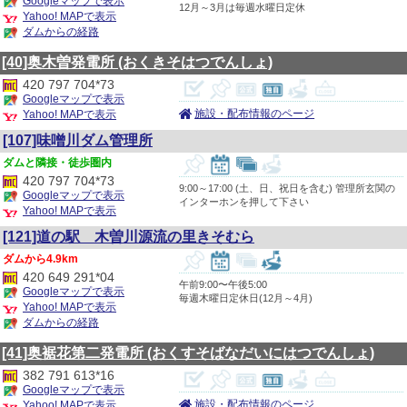
Googleマップで表示
12月～3月は毎週水曜日定休
Yahoo! MAPで表示
ダムからの経路
[40]奥木曽発電所
(おくきそはつでんしょ)
420 797 704*73
Googleマップで表示
施設・配布情報のページ
Yahoo! MAPで表示
[107]味噌川ダム管理所
隣接・徒歩圏内
420 797 704*73
9:00～17:00 (土、日、祝日を含む) 管理所玄関の
Googleマップで表示
インターホンを押して下さい
Yahoo! MAPで表示
[121]道の駅 木曽川源流の里きそむら
4.9km
420 649 291*04
午前9:00〜午後5:00
Googleマップで表示
毎週木曜日定休日(12月～4月)
Yahoo! MAPで表示
ダムからの経路
[41]奥裾花第二発電所
(おくすそばなだいにはつでんしょ)
382 791 613*16
Googleマップで表示
施設・配布情報のページ
Yahoo! MAPで表示