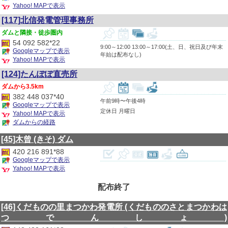
Yahoo! MAPで表示
[117]北信発電管理事務所
隣接・徒歩圏内
54 092 582*22
9:00～12:00 13:00～17:00(土、日、祝日及び年末
Googleマップで表示
年始は配布なし)
Yahoo! MAPで表示
[124]たんぽぽ直売所
3.5km
382 448 037*40
午前9時〜午後4時
Googleマップで表示
定休日 月曜日
Yahoo! MAPで表示
ダムからの経路
[45]木曾
(きそ)
ダム
420 216 891*88
Googleマップで表示
Yahoo! MAPで表示
配布終了
[46]くだものの里まつかわ発電所
(くだもののさとまつかわは
つでんしょ)