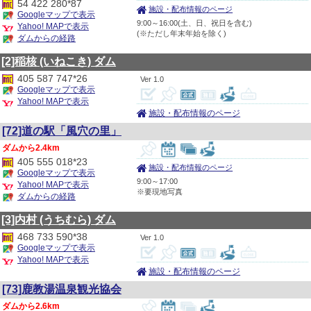
54 422 280*87
施設・配布情報のページ
Googleマップで表示
9:00～16:00(土、日、祝日を含む)
Yahoo! MAPで表示
(※ただし年末年始を除く)
ダムからの経路
[2]稲核
(いねこき)
ダム
405 587 747*26
1.0
Googleマップで表示
Yahoo! MAPで表示
施設・配布情報のページ
[72]道の駅「風穴の里」
2.4km
405 555 018*23
施設・配布情報のページ
Googleマップで表示
9:00～17:00
Yahoo! MAPで表示
※要現地写真
ダムからの経路
[3]内村
(うちむら)
ダム
468 733 590*38
1.0
Googleマップで表示
Yahoo! MAPで表示
施設・配布情報のページ
[73]鹿教湯温泉観光協会
2.6km