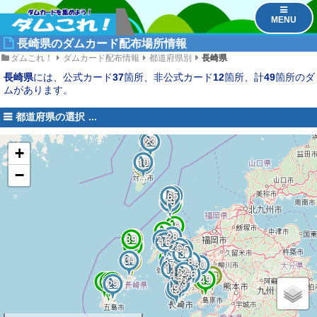
MENU
長崎県のダムカード配布場所情報
ダムこれ！
ダムカード配布情報
都道府県別
長崎県
長崎県
には、公式カード
37
箇所、非公式カード
12
箇所、計
49
箇所のダ
ムがあります。
都道府県の選択
36
23
+
10
12
56
−
35
6
41
55
19
67
47
46
69
68
44
28
39
65
27
16
70
48
66
54
24
5
25
3
52
38
34
1
50
8
63
37
30
57
11
18
64
51
20
2
21
26
4
14
53
73
17
22
32
31
49
71
72
43
42
40
13
60
59
62
61
7
58
29
45
33
9
15