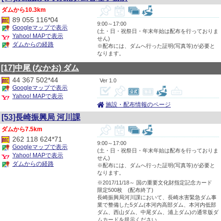
10.3km
89 055 116*04
9:00～17:00
Googleマップで表示
(土・日・祝祭日・年末年始は配布を行っておりま
Yahoo! MAPで表示
せん)
ダムからの経路
※配布には、ダムへ行った証明(写真等)が必要と
なります。
[17]中尾
(なかお)
ダム
44 367 502*44
1.0
Googleマップで表示
Yahoo! MAPで表示
施設・配布情報のページ
[53]長崎振興局 河川課
7.5km
262 118 624*71
9:00～17:00
Googleマップで表示
(土・日・祝祭日・年末年始は配布を行っておりま
Yahoo! MAPで表示
せん)
ダムからの経路
※配布には、ダムへ行った証明(写真等)が必要と
なります。
※2017/11/18～ 国の重要文化財指定記念カード
限定500枚 (配布終了)
長崎振興局河川課において、長崎水害緊急ダム事
業で整備した5ダム(本河内高部ダム、本河内低部
ダム、西山ダム、中尾ダム、浦上ダム)の通常版ダ
ムカードを提示ください。