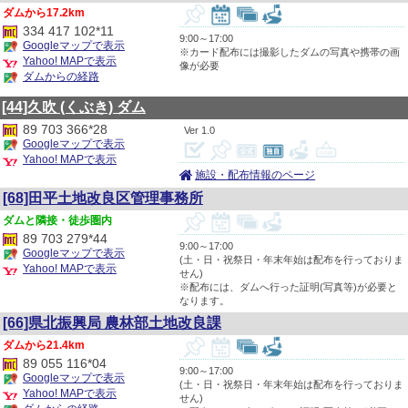
17.2km
334 417 102*11
9:00～17:00
Googleマップで表示
※カード配布には撮影したダムの写真や携帯の画
Yahoo! MAPで表示
像が必要
ダムからの経路
[44]久吹
(くぶき)
ダム
89 703 366*28
1.0
Googleマップで表示
Yahoo! MAPで表示
施設・配布情報のページ
[68]田平土地改良区管理事務所
隣接・徒歩圏内
89 703 279*44
9:00～17:00
Googleマップで表示
(土・日・祝祭日・年末年始は配布を行っておりま
Yahoo! MAPで表示
せん)
※配布には、ダムへ行った証明(写真等)が必要と
なります。
[66]県北振興局 農林部土地改良課
21.4km
89 055 116*04
9:00～17:00
Googleマップで表示
(土・日・祝祭日・年末年始は配布を行っておりま
Yahoo! MAPで表示
せん)