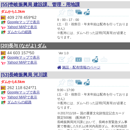
[55]壱岐振興局 建設課、管理・用地課
1.3km
409 278 459*62
9：00～17：00
Googleマップで表示
(土・日・祝祭日・年末年始は配布を行っておりま
Yahoo! MAPで表示
せん)
ダムからの経路
※配布には、ダムへ行った証明(写真等)が必要と
なります。
[20]長与
(ながよ)
ダム
44 603 157*50
1.0
Googleマップで表示
Yahoo! MAPで表示
施設・配布情報のページ
[53]長崎振興局 河川課
6.5km
262 118 624*71
9:00～17:00
Googleマップで表示
(土・日・祝祭日・年末年始は配布を行っておりま
Yahoo! MAPで表示
せん)
ダムからの経路
※配布には、ダムへ行った証明(写真等)が必要と
なります。
※2017/11/18～ 国の重要文化財指定記念カード
限定500枚 (配布終了)
長崎振興局河川課において、長崎水害緊急ダム事
業で整備した5ダム(本河内高部ダム、本河内低部