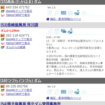
[15]高浜
(たかはま)
ダム
443 334 471*52
1.0
Googleマップで表示
Yahoo! MAPで表示
施設・配布情報のページ
[53]長崎振興局 河川課
20km
262 118 624*71
9:00～17:00
Googleマップで表示
(土・日・祝祭日・年末年始は配布を行っておりま
Yahoo! MAPで表示
せん)
ダムからの経路
※配布には、ダムへ行った証明(写真等)が必要と
なります。
※2017/11/18～ 国の重要文化財指定記念カード
限定500枚 (配布終了)
長崎振興局河川課において、長崎水害緊急ダム事
業で整備した5ダム(本河内高部ダム、本河内低部
ダム、西山ダム、中尾ダム、浦上ダム)の通常版ダ
ムカードを提示ください。
[16]つづら
(つづら)
ダム
89 225 001*58
1.0
Googleマップで表示
Yahoo! MAPで表示
施設・配布情報のページ
[54]県北振興局 県北ダム管理事務所