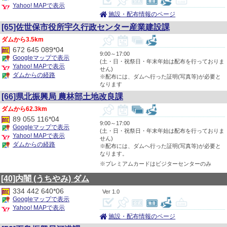
Yahoo! MAPで表示
施設・配布情報のページ
[65]佐世保市役所宇久行政センター産業建設課
3.5km
672 645 089*04
9:00～17:00
Googleマップで表示
(土・日・祝祭日・年末年始は配布を行っておりま
Yahoo! MAPで表示
せん)
ダムからの経路
※配布には、ダムへ行った証明(写真等)が必要と
なります
[66]県北振興局 農林部土地改良課
62.3km
89 055 116*04
9:00～17:00
Googleマップで表示
(土・日・祝祭日・年末年始は配布を行っておりま
Yahoo! MAPで表示
せん)
ダムからの経路
※配布には、ダムへ行った証明(写真等)が必要と
なります。
※プレミアムカードはビジターセンターのみ
[40]内闇
(うちやみ)
ダム
334 442 640*06
1.0
Googleマップで表示
Yahoo! MAPで表示
施設・配布情報のページ