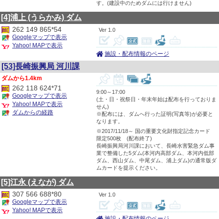
す。(建設中のためダムには行けません)
[4]浦上
(うらかみ)
ダム
262 149 865*54
1.0
Googleマップで表示
Yahoo! MAPで表示
施設・配布情報のページ
[53]長崎振興局 河川課
1.4km
262 118 624*71
9:00～17:00
Googleマップで表示
(土・日・祝祭日・年末年始は配布を行っておりま
Yahoo! MAPで表示
せん)
ダムからの経路
※配布には、ダムへ行った証明(写真等)が必要と
なります。
※2017/11/18～ 国の重要文化財指定記念カード
限定500枚 (配布終了)
長崎振興局河川課において、長崎水害緊急ダム事
業で整備した5ダム(本河内高部ダム、本河内低部
ダム、西山ダム、中尾ダム、浦上ダム)の通常版ダ
ムカードを提示ください。
[5]江永
(えなが)
ダム
307 566 688*80
1.0
Googleマップで表示
Yahoo! MAPで表示
施設・配布情報のページ