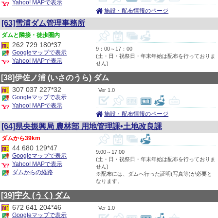
Yahoo! MAPで表示
施設・配布情報のページ
[63]雪浦ダム管理事務所
隣接・徒歩圏内
262 729 180*37
9：00～17：00
Googleマップで表示
(土・日・祝祭日・年末年始は配布を行っておりま
Yahoo! MAPで表示
せん)
[38]伊佐ノ浦
(いさのうら)
ダム
307 037 227*32
1.0
Googleマップで表示
Yahoo! MAPで表示
施設・配布情報のページ
[64]県央振興局 農林部 用地管理課•土地改良課
39km
44 680 129*47
9:00～17:00
Googleマップで表示
(土・日・祝祭日・年末年始は配布を行っておりま
Yahoo! MAPで表示
せん)
ダムからの経路
※配布には、ダムへ行った証明(写真等)が必要と
なります。
[39]宇久
(うく)
ダム
672 641 204*46
1.0
Googleマップで表示