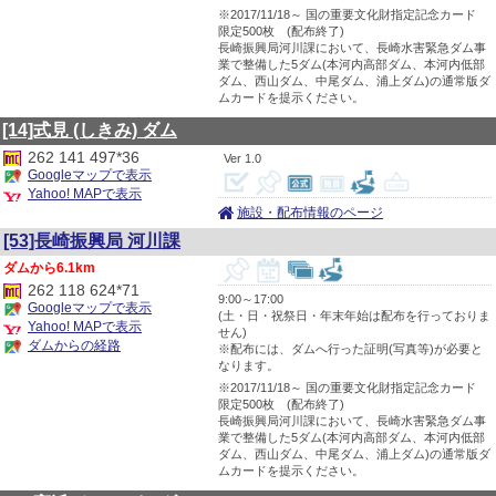
※2017/11/18～ 国の重要文化財指定記念カード
限定500枚 (配布終了)
長崎振興局河川課において、長崎水害緊急ダム事
業で整備した5ダム(本河内高部ダム、本河内低部
ダム、西山ダム、中尾ダム、浦上ダム)の通常版ダ
ムカードを提示ください。
[14]式見
(しきみ)
ダム
262 141 497*36
1.0
Googleマップで表示
Yahoo! MAPで表示
施設・配布情報のページ
[53]長崎振興局 河川課
6.1km
262 118 624*71
9:00～17:00
Googleマップで表示
(土・日・祝祭日・年末年始は配布を行っておりま
Yahoo! MAPで表示
せん)
ダムからの経路
※配布には、ダムへ行った証明(写真等)が必要と
なります。
※2017/11/18～ 国の重要文化財指定記念カード
限定500枚 (配布終了)
長崎振興局河川課において、長崎水害緊急ダム事
業で整備した5ダム(本河内高部ダム、本河内低部
ダム、西山ダム、中尾ダム、浦上ダム)の通常版ダ
ムカードを提示ください。