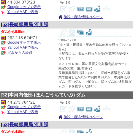
44 304 073*23
1.0
Googleマップで表示
Yahoo! MAPで表示
施設・配布情報のページ
[53]長崎振興局 河川課
5.5km
262 118 624*71
9:00～17:00
Googleマップで表示
(土・日・祝祭日・年末年始は配布を行っておりま
Yahoo! MAPで表示
せん)
ダムからの経路
※配布には、ダムへ行った証明(写真等)が必要と
なります。
※2017/11/18～ 国の重要文化財指定記念カード
限定500枚 (配布終了)
長崎振興局河川課において、長崎水害緊急ダム事
業で整備した5ダム(本河内高部ダム、本河内低部
ダム、西山ダム、中尾ダム、浦上ダム)の通常版ダ
ムカードを提示ください。
[32]本河内低部
(ほんごうちていぶ)
ダム
44 273 784*21
1.0
Googleマップで表示
Yahoo! MAPで表示
施設・配布情報のページ
[53]長崎振興局 河川課
4.8km