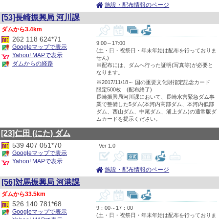
施設・配布情報のページ
[53]長崎振興局 河川課
3.4km
262 118 624*71
9:00～17:00
Googleマップで表示
(土・日・祝祭日・年末年始は配布を行っておりま
Yahoo! MAPで表示
せん)
ダムからの経路
※配布には、ダムへ行った証明(写真等)が必要と
なります。
※2017/11/18～ 国の重要文化財指定記念カード
限定500枚 (配布終了)
長崎振興局河川課において、長崎水害緊急ダム事
業で整備した5ダム(本河内高部ダム、本河内低部
ダム、西山ダム、中尾ダム、浦上ダム)の通常版ダ
ムカードを提示ください。
[23]仁田
(にた)
ダム
539 407 051*70
1.0
Googleマップで表示
Yahoo! MAPで表示
施設・配布情報のページ
[56]対馬振興局 河港課
33.5km
526 140 781*68
9：00～17：00
Googleマップで表示
(土・日・祝祭日・年末年始は配布を行っておりま