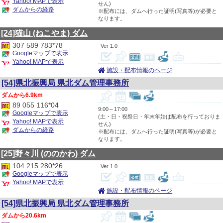
Yahoo! MAPで表示
せん)
ダムからの経路
※配布には、ダムへ行った証明(写真等)が必要と
なります。
[24]猫山
(ねこやま)
ダム
307 589 783*78
1.0
Googleマップで表示
Yahoo! MAPで表示
施設・配布情報のページ
[54]県北振興局 県北ダム管理事務所
6.9km
89 055 116*04
9:00～17:00
Googleマップで表示
(土・日・祝祭日・年末年始は配布を行っておりま
Yahoo! MAPで表示
せん)
ダムからの経路
※配布には、ダムへ行った証明(写真等)が必要と
なります。
[25]野々川
(ののかわ)
ダム
104 215 280*26
1.0
Googleマップで表示
Yahoo! MAPで表示
施設・配布情報のページ
[54]県北振興局 県北ダム管理事務所
20.6km