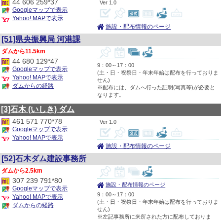
44 606 259*37
1.0
Googleマップで表示
Yahoo! MAPで表示
施設・配布情報のページ
[51]県央振興局 河港課
11.5km
44 680 129*47
9：00～17：00
Googleマップで表示
(土・日・祝祭日・年末年始は配布を行っておりま
Yahoo! MAPで表示
せん)
ダムからの経路
※配布には、ダムへ行った証明(写真等)が必要と
なります。
[3]石木
(いしき)
ダム
461 571 770*78
1.0
Googleマップで表示
Yahoo! MAPで表示
施設・配布情報のページ
[52]石木ダム建設事務所
2.5km
307 239 791*80
施設・配布情報のページ
Googleマップで表示
9：00～17：00
Yahoo! MAPで表示
(土・日・祝祭日・年末年始は配布を行っておりま
ダムからの経路
せん)
※左記事務所に来所された方に配布しておりま