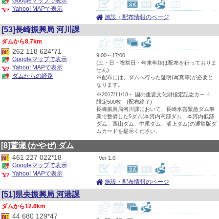
Googleマップで表示
Yahoo! MAPで表示
施設・配布情報のページ
[53]長崎振興局 河川課
8.7km
262 118 624*71
9:00～17:00
Googleマップで表示
(土・日・祝祭日・年末年始は配布を行っておりま
Yahoo! MAPで表示
せん)
ダムからの経路
※配布には、ダムへ行った証明(写真等)が必要と
なります。
※2017/11/18～ 国の重要文化財指定記念カード
限定500枚 (配布終了)
長崎振興局河川課において、長崎水害緊急ダム事
業で整備した5ダム(本河内高部ダム、本河内低部
ダム、西山ダム、中尾ダム、浦上ダム)の通常版ダ
ムカードを提示ください。
[8]萱瀬
(かやぜ)
ダム
461 227 022*18
1.0
Googleマップで表示
Yahoo! MAPで表示
施設・配布情報のページ
[51]県央振興局 河港課
12.6km
44 680 129*47