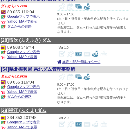
15.2km
89 055 116*04
9:00～17:00
Googleマップで表示
(土・日・祝祭日・年末年始は配布を行っておりま
Yahoo! MAPで表示
せん)
ダムからの経路
※配布には、ダムへ行った証明(写真等)が必要と
なります。
[28]笛吹
(ふえふき)
ダム
89 508 345*44
1.0
Googleマップで表示
Yahoo! MAPで表示
施設・配布情報のページ
[54]県北振興局 県北ダム管理事務所
12.9km
89 055 116*04
9:00～17:00
Googleマップで表示
(土・日・祝祭日・年末年始は配布を行っておりま
Yahoo! MAPで表示
せん)
ダムからの経路
※配布には、ダムへ行った証明(写真等)が必要と
なります。
[29]福江
(ふくえ)
ダム
334 353 401*48
2.0
Googleマップで表示
Yahoo! MAPで表示