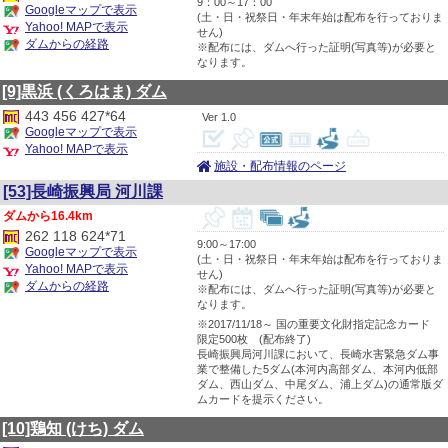
9：00～17：00
Googleマップで表示
(土・日・祝祭日・年末年始は配布を行っておりま
Yahoo! MAPで表示
せん)
ダムからの経路
※配布には、ダムへ行った証明(写真等)が必要と
なります。
[9]黒浜
(くろはま)
ダム
443 456 427*64
1.0
Googleマップで表示
Yahoo! MAPで表示
施設・配布情報のページ
[53]長崎振興局 河川課
16.4km
262 118 624*71
9:00～17:00
Googleマップで表示
(土・日・祝祭日・年末年始は配布を行っておりま
Yahoo! MAPで表示
せん)
ダムからの経路
※配布には、ダムへ行った証明(写真等)が必要と
なります。
※2017/11/18～ 国の重要文化財指定記念カード
限定500枚 (配布終了)
長崎振興局河川課において、長崎水害緊急ダム事
業で整備した5ダム(本河内高部ダム、本河内低部
ダム、西山ダム、中尾ダム、浦上ダム)の通常版ダ
ムカードを提示ください。
[10]鶏知
(けち)
ダム