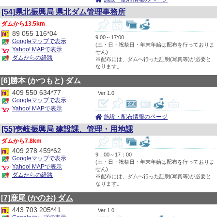
[54]県北振興局 県北ダム管理事務所
13.5km
89 055 116*04
9:00～17:00
Googleマップで表示
(土・日・祝祭日・年末年始は配布を行っておりま
Yahoo! MAPで表示
せん)
ダムからの経路
※配布には、ダムへ行った証明(写真等)が必要と
なります。
[6]勝本
(かつもと)
ダム
409 550 634*77
1.0
Googleマップで表示
Yahoo! MAPで表示
施設・配布情報のページ
[55]壱岐振興局 建設課、管理・用地課
7.8km
409 278 459*62
9：00～17：00
Googleマップで表示
(土・日・祝祭日・年末年始は配布を行っておりま
Yahoo! MAPで表示
せん)
ダムからの経路
※配布には、ダムへ行った証明(写真等)が必要と
なります。
[7]鹿尾
(かのお)
ダム
443 703 205*41
1.0