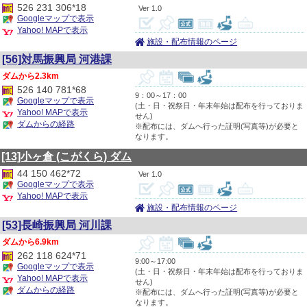
526 231 306*18
1.0
Googleマップで表示
Yahoo! MAPで表示
施設・配布情報のページ
[56]対馬振興局 河港課
2.3km
526 140 781*68
9：00～17：00
Googleマップで表示
(土・日・祝祭日・年末年始は配布を行っておりま
Yahoo! MAPで表示
せん)
ダムからの経路
※配布には、ダムへ行った証明(写真等)が必要と
なります。
[13]小ヶ倉
(こがくら)
ダム
44 150 462*72
1.0
Googleマップで表示
Yahoo! MAPで表示
施設・配布情報のページ
[53]長崎振興局 河川課
6.9km
262 118 624*71
9:00～17:00
Googleマップで表示
(土・日・祝祭日・年末年始は配布を行っておりま
Yahoo! MAPで表示
せん)
ダムからの経路
※配布には、ダムへ行った証明(写真等)が必要と
なります。