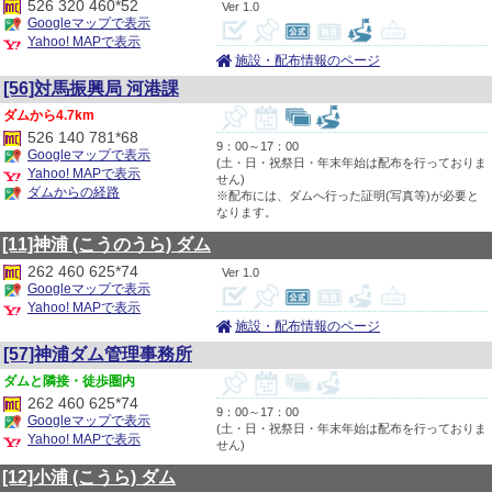
526 320 460*52
1.0
Googleマップで表示
Yahoo! MAPで表示
施設・配布情報のページ
[56]対馬振興局 河港課
4.7km
526 140 781*68
9：00～17：00
Googleマップで表示
(土・日・祝祭日・年末年始は配布を行っておりま
Yahoo! MAPで表示
せん)
ダムからの経路
※配布には、ダムへ行った証明(写真等)が必要と
なります。
[11]神浦
(こうのうら)
ダム
262 460 625*74
1.0
Googleマップで表示
Yahoo! MAPで表示
施設・配布情報のページ
[57]神浦ダム管理事務所
隣接・徒歩圏内
262 460 625*74
9：00～17：00
Googleマップで表示
(土・日・祝祭日・年末年始は配布を行っておりま
Yahoo! MAPで表示
せん)
[12]小浦
(こうら)
ダム