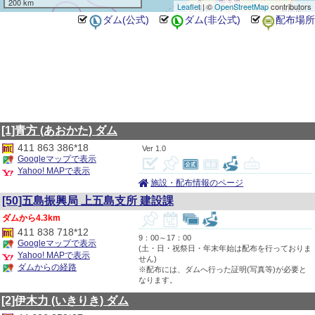
200 km
Leaflet
| ©
OpenStreetMap
contributors
[1]青方
(あおかた)
ダム
411 863 386*18
1.0
Googleマップで表示
Yahoo! MAPで表示
施設・配布情報のページ
[50]五島振興局 上五島支所 建設課
4.3km
411 838 718*12
9：00～17：00
Googleマップで表示
(土・日・祝祭日・年末年始は配布を行っておりま
Yahoo! MAPで表示
せん)
ダムからの経路
※配布には、ダムへ行った証明(写真等)が必要と
なります。
[2]伊木力
(いきりき)
ダム