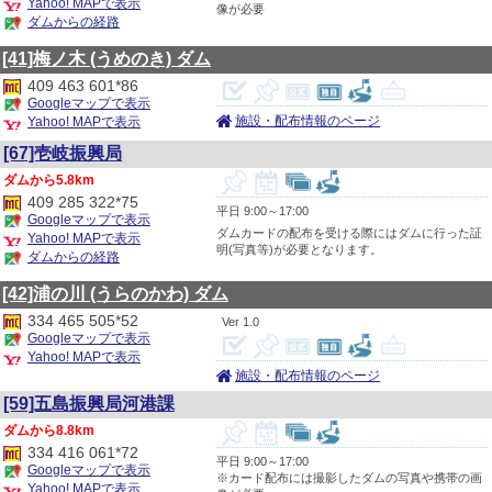
Yahoo! MAPで表示
像が必要
ダムからの経路
[41]梅ノ木
(うめのき)
ダム
409 463 601*86
Googleマップで表示
施設・配布情報のページ
Yahoo! MAPで表示
[67]壱岐振興局
5.8km
409 285 322*75
平日 9:00～17:00
Googleマップで表示
ダムカードの配布を受ける際にはダムに行った証
Yahoo! MAPで表示
明(写真等)が必要となります。
ダムからの経路
[42]浦の川
(うらのかわ)
ダム
334 465 505*52
1.0
Googleマップで表示
Yahoo! MAPで表示
施設・配布情報のページ
[59]五島振興局河港課
8.8km
334 416 061*72
平日 9:00～17:00
Googleマップで表示
※カード配布には撮影したダムの写真や携帯の画
Yahoo! MAPで表示