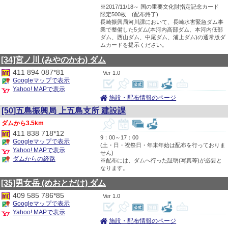
※2017/11/18～ 国の重要文化財指定記念カード
限定500枚 (配布終了)
長崎振興局河川課において、長崎水害緊急ダム事
業で整備した5ダム(本河内高部ダム、本河内低部
ダム、西山ダム、中尾ダム、浦上ダム)の通常版ダ
ムカードを提示ください。
[34]宮ノ川
(みやのかわ)
ダム
411 894 087*81
1.0
Googleマップで表示
Yahoo! MAPで表示
施設・配布情報のページ
[50]五島振興局 上五島支所 建設課
3.5km
411 838 718*12
9：00～17：00
Googleマップで表示
(土・日・祝祭日・年末年始は配布を行っておりま
Yahoo! MAPで表示
せん)
ダムからの経路
※配布には、ダムへ行った証明(写真等)が必要と
なります。
[35]男女岳
(めおとだけ)
ダム
409 585 786*85
1.0
Googleマップで表示
Yahoo! MAPで表示
施設・配布情報のページ