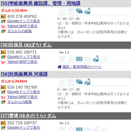
[55]壱岐振興局 建設課、管理・用地課
10.4km
409 278 459*62
9：00～17：00
Googleマップで表示
(土・日・祝祭日・年末年始は配布を行っておりま
Yahoo! MAPで表示
せん)
ダムからの経路
※配布には、ダムへ行った証明(写真等)が必要と
なります。
[36]目保呂
(めぼろ)
ダム
539 465 180*71
1.0
Googleマップで表示
Yahoo! MAPで表示
施設・配布情報のページ
[56]対馬振興局 河港課
34.6km
526 140 781*68
9：00～17：00
Googleマップで表示
(土・日・祝祭日・年末年始は配布を行っておりま
Yahoo! MAPで表示
せん)
ダムからの経路
※配布には、ダムへ行った証明(写真等)が必要と
なります。
[37]雪浦
(ゆきのうら)
ダム
262 729 180*37
1.0
Googleマップで表示