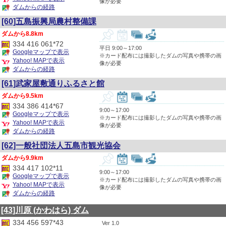
像が必要
ダムからの経路
[60]五島振興局農村整備課
8.8km
334 416 061*72
平日 9:00～17:00
Googleマップで表示
※カード配布には撮影したダムの写真や携帯の画
Yahoo! MAPで表示
像が必要
ダムからの経路
[61]武家屋敷通りふるさと館
9.5km
334 386 414*67
9:00～17:00
Googleマップで表示
※カード配布には撮影したダムの写真や携帯の画
Yahoo! MAPで表示
像が必要
ダムからの経路
[62]一般社団法人五島市観光協会
9.9km
334 417 102*11
9:00～17:00
Googleマップで表示
※カード配布には撮影したダムの写真や携帯の画
Yahoo! MAPで表示
像が必要
ダムからの経路
[43]川原
(かわはら)
ダム
334 456 597*43
1.0