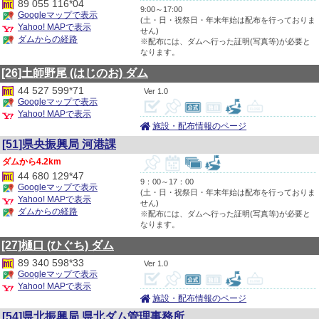
89 055 116*04
9:00～17:00
Googleマップで表示
(土・日・祝祭日・年末年始は配布を行っておりま
Yahoo! MAPで表示
せん)
ダムからの経路
※配布には、ダムへ行った証明(写真等)が必要と
なります。
[26]土師野尾
(はじのお)
ダム
44 527 599*71
1.0
Googleマップで表示
Yahoo! MAPで表示
施設・配布情報のページ
[51]県央振興局 河港課
4.2km
44 680 129*47
9：00～17：00
Googleマップで表示
(土・日・祝祭日・年末年始は配布を行っておりま
Yahoo! MAPで表示
せん)
ダムからの経路
※配布には、ダムへ行った証明(写真等)が必要と
なります。
[27]樋口
(ひぐち)
ダム
89 340 598*33
1.0
Googleマップで表示
Yahoo! MAPで表示
施設・配布情報のページ
[54]県北振興局 県北ダム管理事務所