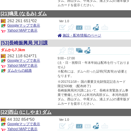
ダム、西山ダム、中尾ダム、浦上ダム)の通常版ダ
ムカードを提示ください。
[21]鳴見
(なるみ)
ダム
262 261 651*02
1.0
Googleマップで表示
Yahoo! MAPで表示
施設・配布情報のページ
[53]長崎振興局 河川課
7.3km
262 118 624*71
9:00～17:00
Googleマップで表示
(土・日・祝祭日・年末年始は配布を行っておりま
Yahoo! MAPで表示
せん)
ダムからの経路
※配布には、ダムへ行った証明(写真等)が必要と
なります。
※2017/11/18～ 国の重要文化財指定記念カード
限定500枚 (配布終了)
長崎振興局河川課において、長崎水害緊急ダム事
業で整備した5ダム(本河内高部ダム、本河内低部
ダム、西山ダム、中尾ダム、浦上ダム)の通常版ダ
ムカードを提示ください。
[22]西山
(にしやま)
ダム
44 332 854*50
1.0
Googleマップで表示
Yahoo! MAPで表示