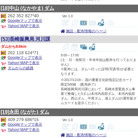
[18]中山
(なかやま)
ダム
262 352 827*40
1.0
Googleマップで表示
Yahoo! MAPで表示
施設・配布情報のページ
[53]長崎振興局 河川課
8.6km
262 118 624*71
9:00～17:00
Googleマップで表示
(土・日・祝祭日・年末年始は配布を行っておりま
Yahoo! MAPで表示
せん)
ダムからの経路
※配布には、ダムへ行った証明(写真等)が必要と
なります。
※2017/11/18～ 国の重要文化財指定記念カード
限定500枚 (配布終了)
長崎振興局河川課において、長崎水害緊急ダム事
業で整備した5ダム(本河内高部ダム、本河内低部
ダム、西山ダム、中尾ダム、浦上ダム)の通常版ダ
ムカードを提示ください。
[19]永田
(ながた)
ダム
409 279 686*15
1.0
Googleマップで表示
Yahoo! MAPで表示
施設・配布情報のページ