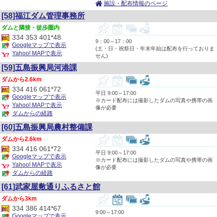
施設・配布情報のページ
[58]福江ダム管理事務所
隣接・徒歩圏内
334 353 401*48
9：00～17：00
Googleマップで表示
(土・日・祝祭日・年末年始は配布を行っておりま
Yahoo! MAPで表示
せん)
[59]五島振興局河港課
2.6km
334 416 061*72
平日 9:00～17:00
Googleマップで表示
※カード配布には撮影したダムの写真や携帯の画
Yahoo! MAPで表示
像が必要
ダムからの経路
[60]五島振興局農村整備課
2.6km
334 416 061*72
平日 9:00～17:00
Googleマップで表示
※カード配布には撮影したダムの写真や携帯の画
Yahoo! MAPで表示
像が必要
ダムからの経路
[61]武家屋敷通りふるさと館
3km
334 386 414*67
9:00～17:00
Googleマップで表示