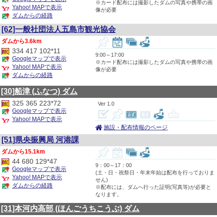
※カード配布には撮影したダムの写真や携帯の画
Yahoo! MAPで表示
像が必要
ダムからの経路
[62]一般社団法人五島市観光協会
3.6km
334 417 102*11
9:00～17:00
Googleマップで表示
※カード配布には撮影したダムの写真や携帯の画
Yahoo! MAPで表示
像が必要
ダムからの経路
[30]船津
(ふなつ)
ダム
325 365 223*72
1.0
Googleマップで表示
Yahoo! MAPで表示
施設・配布情報のページ
[51]県央振興局 河港課
15.1km
44 680 129*47
9：00～17：00
Googleマップで表示
(土・日・祝祭日・年末年始は配布を行っておりま
Yahoo! MAPで表示
せん)
ダムからの経路
※配布には、ダムへ行った証明(写真等)が必要と
なります。
[31]本河内高部
(ほんごうちこうぶ)
ダム