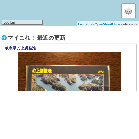
500 km
Leaflet
| ©
OpenStreetMap
contributors
マイこれ！ 最近の更新
岐阜県 打上調整池
埼玉県 二瀬ダム