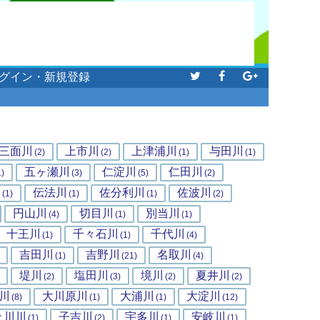
グイン・新規登録
三面川
上市川
上津浦川
与田川
(2)
(2)
(1)
(1)
五ヶ瀬川
仁淀川
仁田川
1)
(3)
(5)
(2)
川
伝法川
佐分利川
佐波川
(1)
(1)
(1)
(2)
円山川
切目川
別当川
(4)
(1)
(1)
十王川
千々石川
千代川
(1)
(1)
(4)
吉田川
吉野川
名取川
(1)
(21)
(4)
堤川
塩田川
境川
夏井川
(2)
(3)
(2)
(2)
川
大川原川
大浦川
大淀川
(8)
(1)
(1)
(12)
々川川
子吉川
宇多川
安岐川
(1)
(2)
(1)
(1)