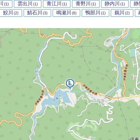
川
雲出川
青江川
青野川
静内川
静
(1)
(1)
(1)
(1)
(1)
鮫川
鯖石川
鳴瀬川
鴨部川
鵜川
(2)
(3)
(6)
(1)
(2)
2
1