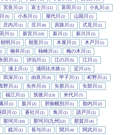
宮良川
富士川
富田川
小丸川
(2)
(11)
(1)
(3)
川
小糸川
屋代川
山国川
(5)
(1)
(1)
(1)
庄内川
庄川
庶路川
式見川
(1)
(6)
(1)
(1)
田川
新宮川
新川
新川川
(1)
(10)
(1)
(1)
朝明川
朝里川
木屋川
木戸川
(1)
(1)
(2)
(1)
柳井川
柿崎川
梅の木川
3)
(2)
(1)
(1)
永田川
汐泊川
江の川
江川
(1)
(1)
(5)
(1)
浦上川
浦田比水路
淀川
(1)
(1)
(22)
田深川
由良川
甲子川
町野川
(1)
(4)
(1)
(1)
真野川
矢作川
矢那川
矢部川
(1)
(5)
(1)
(1)
福江川
筑後川
米代川
(2)
(13)
(7)
属川
肱川
胆振幌別川
胎内川
(1)
(2)
(1)
(2)
菱田川
蒼社川
角川
請戸川
(1)
(1)
(1)
(1)
那珂川
那珂川(九州)
那賀川
(16)
(2)
(4)
鏡川
長与川
関川
阿武川
(1)
(1)
(4)
(1)