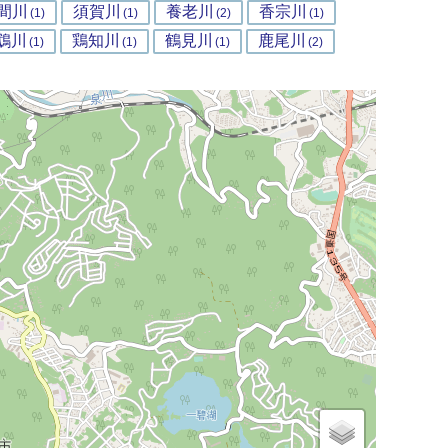
間川
須賀川
養老川
香宗川
(1)
(1)
(2)
(1)
鵡川
鶏知川
鶴見川
鹿尾川
(1)
(1)
(1)
(2)