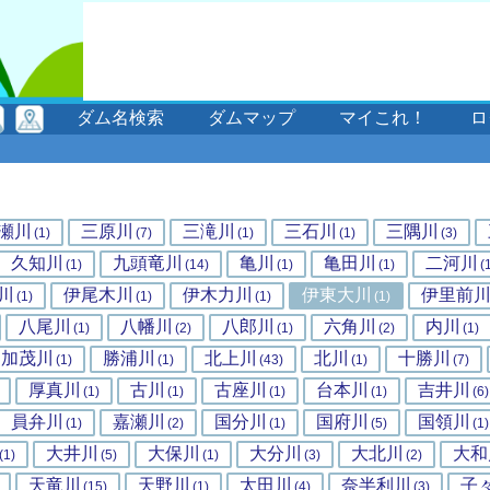
ダム名検索
ダムマップ
マイこれ！
ロ
瀬川
三原川
三滝川
三石川
三隅川
(1)
(7)
(1)
(1)
(3)
久知川
九頭竜川
亀川
亀田川
二河川
(1)
(14)
(1)
(1)
(
川
伊尾木川
伊木力川
伊東大川
伊里前
(1)
(1)
(1)
(1)
八尾川
八幡川
八郎川
六角川
内川
(1)
(2)
(1)
(2)
(1)
加茂川
勝浦川
北上川
北川
十勝川
(1)
(1)
(43)
(1)
(7)
厚真川
古川
古座川
台本川
吉井川
(1)
(1)
(1)
(1)
(6)
員弁川
嘉瀬川
国分川
国府川
国領川
(1)
(2)
(1)
(5)
(1)
大井川
大保川
大分川
大北川
大和
(1)
(5)
(1)
(3)
(2)
天竜川
天野川
太田川
奈半利川
子
(15)
(1)
(4)
(3)