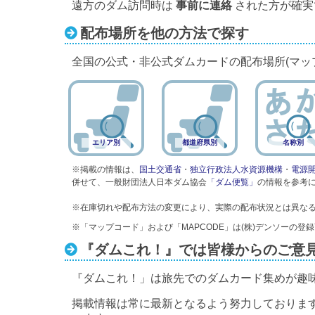
遠方のダム訪問時は
事前に連絡
された方が確実
配布場所を他の方法で探す
全国の公式・非公式ダムカードの配布場所(マッ
エリア別
都道府県別
名称別
※掲載の情報は、
国土交通省
・
独立行政法人水資源機構
・
電源
併せて、一般財団法人日本ダム協会
「ダム便覧」
の情報を参考
※在庫切れや配布方法の変更により、実際の配布状況とは異な
※「マップコード」および「MAPCODE」は(株)デンソーの登
『ダムこれ！』では皆様からのご意
『ダムこれ！」は旅先でのダムカード集めが趣
掲載情報は常に最新となるよう努力しておりま