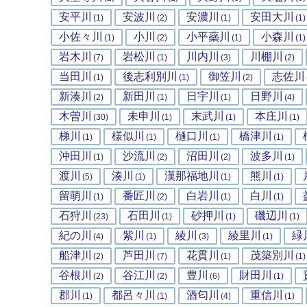
安平川
安波川
安濃川
安田大川
(1)
(2)
(1)
(1)
小佐々川
小川
小平蘂川
小森川
(1)
(2)
(1)
(1)
岩木川
岩松川
川内川
川棚川
(7)
(1)
(3)
(2)
当田川
後志利別川
御笠川
志佐川
(1)
(1)
(2)
新湊川
新田川
日宇川
日野川
(2)
(1)
(1)
(4)
木曽川
未申川
末武川
本庄川
(30)
(1)
(1)
(1)
梯川
様似川
樋口川
橋津川
(1)
(1)
(1)
(1)
沖田川
沙流川
沼田川
波多川
(1)
(2)
(2)
(1)
渡川
湊川
漢那福地川
熊川
(5)
(1)
(1)
(1)
留萌川
番匠川
白岩川
白川
(1)
(2)
(1)
(1)
石狩川
石田川
砂押川
磯辺川
(23)
(1)
(1)
(1)
紀の川
紫川
綾川
綾里川
緑
(4)
(1)
(3)
(1)
船津川
芦田川
花貫川
茂築別川
(2)
(7)
(1)
(1)
谷根川
谷江川
豊川
財田川
(2)
(2)
(6)
(1)
郡川
都呂々川
酒匂川
重信川
(1)
(1)
(4)
(1)