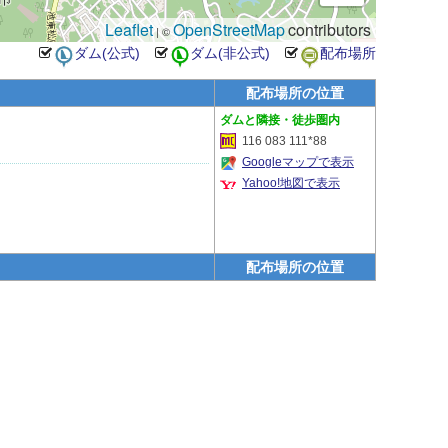
Leaflet
OpenStreetMap
contributors
| ©
配布場所の位置
隣接・徒歩圏内
116 083 111*88
Googleマップで表示
Yahoo!地図で表示
配布場所の位置