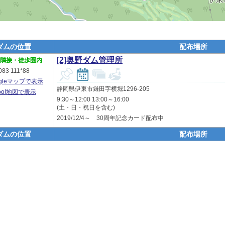
ダムの位置
配布場所
[2]奥野ダム管理所
隣接・徒歩圏内
083 111*88
ogleマップで表示
静岡県伊東市鎌田字横堀1296-205
hoo!地図で表示
9:30～12:00 13:00～16:00
(土・日・祝日を含む)
2019/12/4～ 30周年記念カード配布中
ダムの位置
配布場所