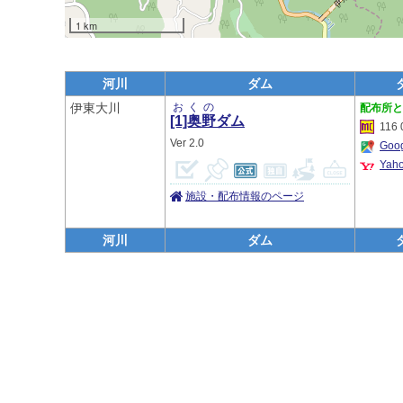
1 km
河川
ダム
伊東大川
おくの
[1]奥野
ダム
116 
2.0
Go
Ya
施設・配布情報のページ
河川
ダム