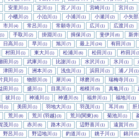
安里川
定川
宮ノ川
宮崎川
宮川
(1)
(1)
(1)
(1)
(2)
小櫃川
小泊川
小浦川
小瀬川
小矢部
(2)
(1)
(1)
(2)
市川
常呂川
常願寺川
広川
広渡川
(4)
(1)
(1)
(1)
(2)
手取川
掛淵川
揖保川
斐伊川
新井
(1)
(2)
(1)
(2)
(6)
日高川
早川
旭川
最上川
有田川
(1)
(1)
(7)
(24)
(3)
村田川
東大川
松浦川
松田川
柞田川
(1)
(1)
(6)
(1)
(
櫛田川
武庫川
比謝川
水沢川
氷川
(2)
(1)
(1)
(1)
(1)
津田川
洲本川
浅虫川
浜田川
浦ノ川
(2)
(2)
(1)
(2)
(1)
片貝川
物部川
犀川
球磨川
瑞梅寺川
(1)
(3)
(4)
(5)
(1)
益田川
盛川
目黒川
相模川
真亀川
(1)
(1)
(1)
(9)
(1)
祓川
神浦川
神通川
福井川
福地川
(1)
(1)
(5)
(1)
(1)
川
美田川
羽地大川
羽茂川
耳川
肝
(1)
(1)
(1)
(1)
(8)
荒川
荒川 (羽越)
荒川(関東)
菊池川
(8)
(3)
(6)
(1)
賀茂川
赤川
路木川
辺野喜川
遠賀川
(1)
(6)
(1)
(1)
(5)
野呂川
野辺地川
釣道川
銚子川
錦川
(1)
(1)
(1)
(1)
(5)