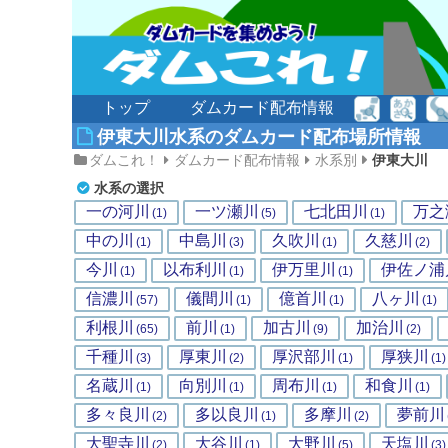
トップ
ダムカード配布情報
伊東大川水系のダムカード配布場所情報
ダムこれ！
ダムカード配布情報
水系別
伊東大川
水系の選択
一の河川
一ツ瀬川
七北田川
万之
(1)
(5)
(1)
中の川
中島川
久吹川
久慈川
(1)
(3)
(1)
(2)
今川
以布利川
伊万里川
伊佐ノ浦
(1)
(1)
(1)
信濃川
儀間川
億首川
八ヶ川
(57)
(1)
(1)
(1)
利根川
前川
加古川
加治川
(65)
(1)
(9)
(2)
千種川
厚東川
厚沢部川
厚狭川
(3)
(2)
(1)
(1)
名蔵川
向別川
周布川
和食川
(1)
(1)
(1)
(1)
多々良川
多以良川
多摩川
夢前川
(2)
(1)
(2)
大聖寺川
大谷川
大野川
天塩川
(2)
(1)
(5)
(3)