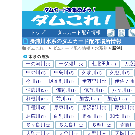
トップ
ダムカード配布情報
勝浦川水系のダムカード配布場所情報
ダムこれ！
ダムカード配布情報
水系別
勝浦川
水系の選択
一の河川
一ツ瀬川
七北田川
万之
(1)
(5)
(1)
中の川
中島川
久吹川
久慈川
(1)
(3)
(1)
(2)
今川
以布利川
伊万里川
伊佐ノ浦
(1)
(1)
(1)
信濃川
儀間川
億首川
八ヶ川
(57)
(1)
(1)
(1)
利根川
前川
加古川
加治川
(65)
(1)
(9)
(2)
千種川
厚東川
厚沢部川
厚狭川
(3)
(2)
(1)
(1)
名蔵川
向別川
周布川
和食川
(1)
(1)
(1)
(1)
多々良川
多以良川
多摩川
夢前川
(2)
(1)
(2)
大聖寺川
大谷川
大野川
天塩川
(2)
(1)
(5)
(3)