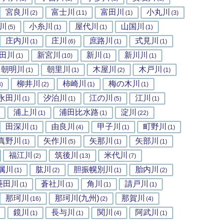
宮良川
富士川
富田川
小丸川
(2)
(11)
(1)
(3)
川
小糸川
屋代川
山国川
(5)
(1)
(1)
(1)
庄内川
庄川
庶路川
式見川
(1)
(6)
(1)
(1)
田川
新宮川
新川
新川川
(1)
(10)
(1)
(1)
朝明川
朝里川
木屋川
木戸川
(1)
(1)
(2)
(1)
柳井川
柿崎川
梅の木川
3)
(2)
(1)
(1)
永田川
汐泊川
江の川
江川
(1)
(1)
(5)
(1)
浦上川
浦田比水路
淀川
(1)
(1)
(22)
田深川
由良川
甲子川
町野川
(1)
(4)
(1)
(1)
真野川
矢作川
矢那川
矢部川
(1)
(5)
(1)
(1)
福江川
筑後川
米代川
(2)
(13)
(7)
属川
肱川
胆振幌別川
胎内川
(1)
(2)
(1)
(2)
菱田川
蒼社川
角川
請戸川
(1)
(1)
(1)
(1)
那珂川
那珂川(九州)
那賀川
(16)
(2)
(4)
鏡川
長与川
関川
阿武川
(1)
(1)
(4)
(1)