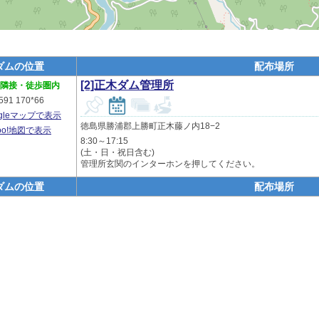
ダムの位置
配布場所
[2]正木ダム管理所
隣接・徒歩圏内
591 170*66
ogleマップで表示
徳島県勝浦郡上勝町正木藤ノ内18−2
hoo!地図で表示
8:30～17:15
(土・日・祝日含む)
管理所玄関のインターホンを押してください。
ダムの位置
配布場所