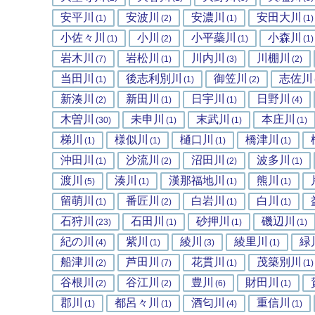
安平川
安波川
安濃川
安田大川
(1)
(2)
(1)
(1)
小佐々川
小川
小平蘂川
小森川
(1)
(2)
(1)
(1)
岩木川
岩松川
川内川
川棚川
(7)
(1)
(3)
(2)
当田川
後志利別川
御笠川
志佐川
(1)
(1)
(2)
新湊川
新田川
日宇川
日野川
(2)
(1)
(1)
(4)
木曽川
未申川
末武川
本庄川
(30)
(1)
(1)
(1)
梯川
様似川
樋口川
橋津川
(1)
(1)
(1)
(1)
沖田川
沙流川
沼田川
波多川
(1)
(2)
(2)
(1)
渡川
湊川
漢那福地川
熊川
(5)
(1)
(1)
(1)
留萌川
番匠川
白岩川
白川
(1)
(2)
(1)
(1)
石狩川
石田川
砂押川
磯辺川
(23)
(1)
(1)
(1)
紀の川
紫川
綾川
綾里川
緑
(4)
(1)
(3)
(1)
船津川
芦田川
花貫川
茂築別川
(2)
(7)
(1)
(1)
谷根川
谷江川
豊川
財田川
(2)
(2)
(6)
(1)
郡川
都呂々川
酒匂川
重信川
(1)
(1)
(4)
(1)