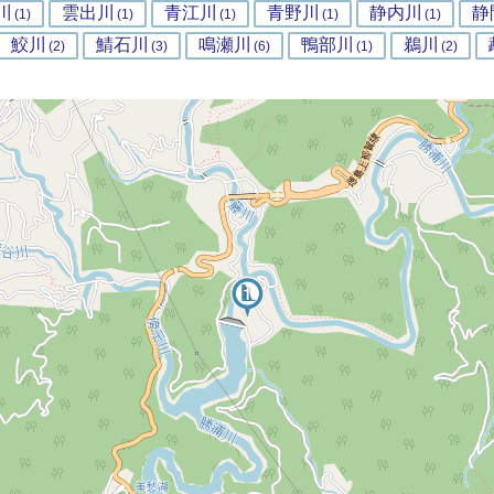
川
雲出川
青江川
青野川
静内川
静
(1)
(1)
(1)
(1)
(1)
鮫川
鯖石川
鳴瀬川
鴨部川
鵜川
(2)
(3)
(6)
(1)
(2)
2
1