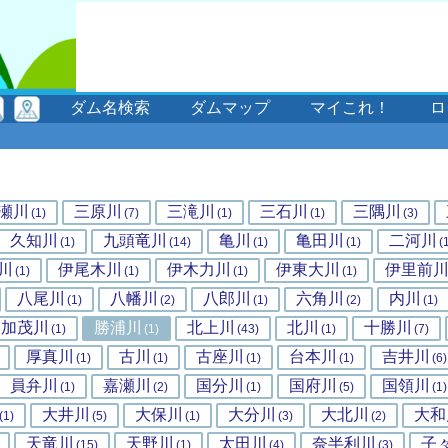
ダム名検索
ダムマップ
マイこれ！
ロ
瀬川
三原川
三滝川
三石川
三隅川
(1)
(7)
(1)
(1)
(3)
久知川
九頭竜川
亀川
亀田川
二河川
(1)
(14)
(1)
(1)
(
川
伊尾木川
伊木力川
伊東大川
伊里前
(1)
(1)
(1)
(1)
八尾川
八幡川
八郎川
六角川
内川
(1)
(2)
(1)
(2)
(1)
加茂川
勝浦川
北上川
北川
十勝川
(1)
(1)
(43)
(1)
(7)
厚真川
古川
古座川
台本川
吉井川
(1)
(1)
(1)
(1)
(6)
員弁川
嘉瀬川
国分川
国府川
国領川
(1)
(2)
(1)
(5)
(1)
大井川
大保川
大分川
大北川
大和
(1)
(5)
(1)
(3)
(2)
天竜川
天野川
太田川
奈半利川
子
(15)
(1)
(4)
(3)