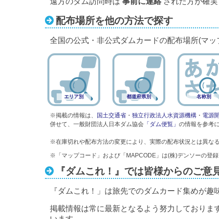
遠方のダム訪問時は
事前に連絡
された方が確実
配布場所を他の方法で探す
全国の公式・非公式ダムカードの配布場所(マッ
エリア別
都道府県別
名称別
※掲載の情報は、
国土交通省
・
独立行政法人水資源機構
・
電源
併せて、一般財団法人日本ダム協会
「ダム便覧」
の情報を参考
※在庫切れや配布方法の変更により、実際の配布状況とは異な
※「マップコード」および「MAPCODE」は(株)デンソーの登
『ダムこれ！』では皆様からのご意
『ダムこれ！」は旅先でのダムカード集めが趣
掲載情報は常に最新となるよう努力しておりま
います。