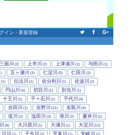
グイン・新規登録
三面川
上市川
上津浦川
与田川
(2)
(2)
(1)
(1)
五ヶ瀬川
仁淀川
仁田川
1)
(3)
(5)
(2)
川
伝法川
佐分利川
佐波川
(1)
(1)
(1)
(2)
円山川
切目川
別当川
(4)
(1)
(1)
十王川
千々石川
千代川
(1)
(1)
(4)
吉田川
吉野川
名取川
(1)
(21)
(4)
堤川
塩田川
境川
夏井川
(2)
(3)
(2)
(2)
川
大川原川
大浦川
大淀川
(8)
(1)
(1)
(12)
々川川
子吉川
宇多川
安岐川
(1)
(2)
(1)
(1)