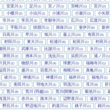
安里川
定川
宮ノ川
宮崎川
宮川
(1)
(1)
(1)
(1)
(2)
小櫃川
小泊川
小浦川
小瀬川
小矢部
(2)
(1)
(1)
(2)
市川
常呂川
常願寺川
広川
広渡川
(4)
(1)
(1)
(1)
(2)
手取川
掛淵川
揖保川
斐伊川
新井
(1)
(2)
(1)
(2)
(6)
日高川
早川
旭川
最上川
有田川
(1)
(1)
(7)
(24)
(3)
村田川
東大川
松浦川
松田川
柞田川
(1)
(1)
(6)
(1)
(
櫛田川
武庫川
比謝川
水沢川
氷川
(2)
(1)
(1)
(1)
(1)
津田川
洲本川
浅虫川
浜田川
浦ノ川
(2)
(2)
(1)
(2)
(1)
片貝川
物部川
犀川
球磨川
瑞梅寺川
(1)
(3)
(4)
(5)
(1)
益田川
盛川
目黒川
相模川
真亀川
(1)
(1)
(1)
(9)
(1)
祓川
神浦川
神通川
福井川
福地川
(1)
(1)
(5)
(1)
(1)
川
美田川
羽地大川
羽茂川
耳川
肝
(1)
(1)
(1)
(1)
(8)
荒川
荒川 (羽越)
荒川(関東)
菊池川
(8)
(3)
(6)
(1)
賀茂川
赤川
路木川
辺野喜川
遠賀川
(1)
(6)
(1)
(1)
(5)
野呂川
野辺地川
釣道川
銚子川
錦川
(1)
(1)
(1)
(1)
(5)