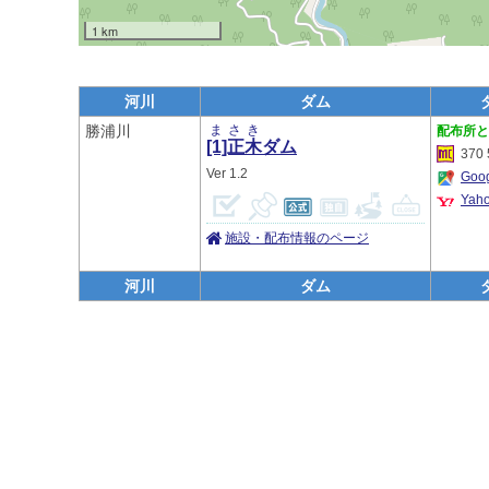
1 km
河川
ダム
勝浦川
まさき
[1]正木
ダム
370 
1.2
Go
Ya
施設・配布情報のページ
河川
ダム