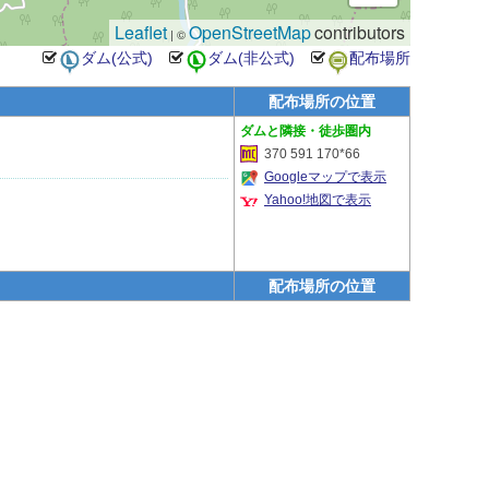
Leaflet
OpenStreetMap
contributors
| ©
配布場所の位置
隣接・徒歩圏内
370 591 170*66
Googleマップで表示
Yahoo!地図で表示
配布場所の位置