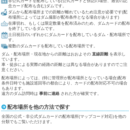
非公式カードを配布している(公式カードと併記の場合、過去の記
念カード配布も含む)ダムです。
ダムから配布場所までの距離が離れているため注意が必要です(配
布場所によってはダム撮影が配布条件となる場合があります)
在庫切れ、もしくは限定数量を配布済みのため、ダムカードの配布
を終了しているダムです。
土日祝日のいずれかにダムカードを配布しているダム・配布場所で
す。
複数のダムカードを配布している配布場所です。
ダム・配布場所・現在地からの距離はおおよその
直線距離
を表示し
ています。
車・徒歩による実際の経路の距離とは異なる場合がありますのでご注
意ください。
配布場所によっては、(特に管理所が配布場所となっている場合)配布
条件日時でも施設巡回等の都合により、カードの配布対応不可の場合
もあります。
遠方のダム訪問時は
事前に連絡
された方が確実です。
配布場所を他の方法で探す
全国の公式・非公式ダムカードの配布場所(マップコード対応)を他の
分類でもご覧いただけます。