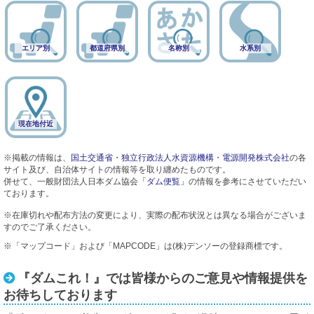
エリア別
都道府県別
名称別
水系別
現在地付近
※掲載の情報は、
国土交通省
・
独立行政法人水資源機構
・
電源開発株式会社
の各
サイト及び、自治体サイトの情報等を取り纏めたものです。
併せて、一般財団法人日本ダム協会
「ダム便覧」
の情報を参考にさせていただい
ております。
※在庫切れや配布方法の変更により、実際の配布状況とは異なる場合がございま
すのでご了承ください。
※「マップコード」および「MAPCODE」は(株)デンソーの登録商標です。
『ダムこれ！』では皆様からのご意見や情報提供を
お待ちしております