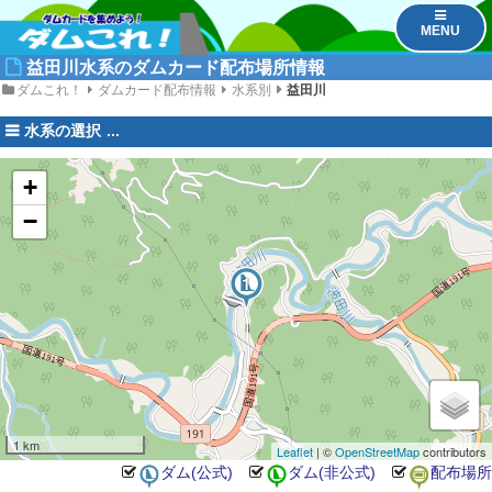
MENU
益田川水系のダムカード配布場所情報
ダムこれ！
ダムカード配布情報
水系別
益田川
水系の選択
+
−
2
1
1 km
Leaflet
| ©
OpenStreetMap
contributors