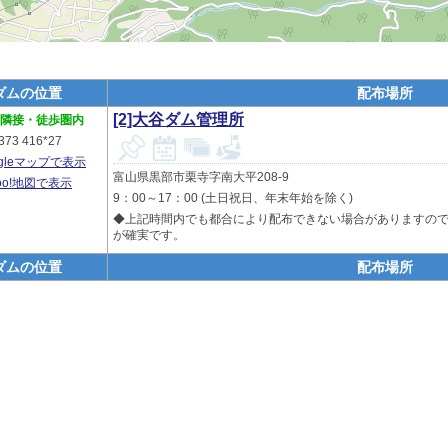
ダムの位置
配布場所
[2]大谷ダム管理所
隣接・徒歩圏内
373 416*27
ogleマップで表示
富山県黒部市栗寺字南大平208-9
hoo!地図で表示
9：00～17：00 (土日祝日、年末年始を除く)
◆上記時間内でも都合により配布できない場合がありますの
が確実です。
ダムの位置
配布場所