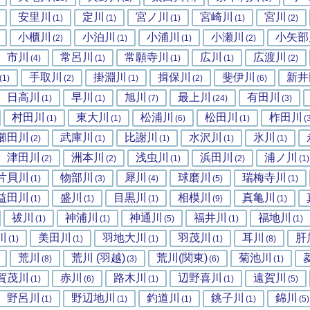
安里川
定川
宮ノ川
宮崎川
宮川
(1)
(1)
(1)
(1)
(2)
小櫃川
小泊川
小浦川
小瀬川
小矢部
(2)
(1)
(1)
(2)
市川
常呂川
常願寺川
広川
広渡川
(4)
(1)
(1)
(1)
(2)
手取川
掛淵川
揖保川
斐伊川
新井
(1)
(2)
(1)
(2)
(6)
日高川
早川
旭川
最上川
有田川
(1)
(1)
(7)
(24)
(3)
村田川
東大川
松浦川
松田川
柞田川
(1)
(1)
(6)
(1)
(
櫛田川
武庫川
比謝川
水沢川
氷川
(2)
(1)
(1)
(1)
(1)
津田川
洲本川
浅虫川
浜田川
浦ノ川
(2)
(2)
(1)
(2)
(1)
片貝川
物部川
犀川
球磨川
瑞梅寺川
(1)
(3)
(4)
(5)
(1)
益田川
盛川
目黒川
相模川
真亀川
(1)
(1)
(1)
(9)
(1)
祓川
神浦川
神通川
福井川
福地川
(1)
(1)
(5)
(1)
(1)
川
美田川
羽地大川
羽茂川
耳川
肝
(1)
(1)
(1)
(1)
(8)
荒川
荒川 (羽越)
荒川(関東)
菊池川
(8)
(3)
(6)
(1)
賀茂川
赤川
路木川
辺野喜川
遠賀川
(1)
(6)
(1)
(1)
(5)
野呂川
野辺地川
釣道川
銚子川
錦川
(1)
(1)
(1)
(1)
(5)