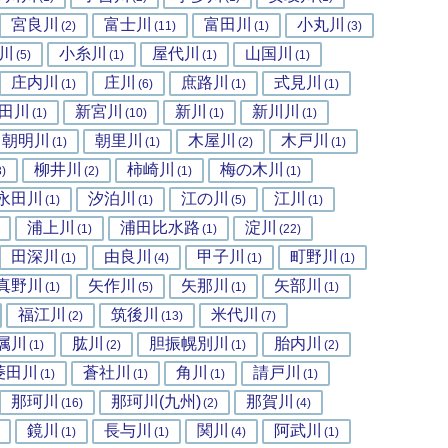
宮良川
富士川
富田川
小丸川
(2)
(11)
(1)
(3)
川
小糸川
屋代川
山国川
(5)
(1)
(1)
(1)
庄内川
庄川
庶路川
式見川
(1)
(6)
(1)
(1)
田川
新宮川
新川
新川川
(1)
(10)
(1)
(1)
朝明川
朝里川
木屋川
木戸川
(1)
(1)
(2)
(1)
柳井川
柿崎川
梅の木川
3)
(2)
(1)
(1)
永田川
汐泊川
江の川
江川
(1)
(1)
(5)
(1)
浦上川
浦田比水路
淀川
(1)
(1)
(22)
田深川
由良川
甲子川
町野川
(1)
(4)
(1)
(1)
真野川
矢作川
矢那川
矢部川
(1)
(5)
(1)
(1)
福江川
筑後川
米代川
(2)
(13)
(7)
属川
肱川
胆振幌別川
胎内川
(1)
(2)
(1)
(2)
菱田川
蒼社川
角川
請戸川
(1)
(1)
(1)
(1)
那珂川
那珂川(九州)
那賀川
(16)
(2)
(4)
鏡川
長与川
関川
阿武川
(1)
(1)
(4)
(1)