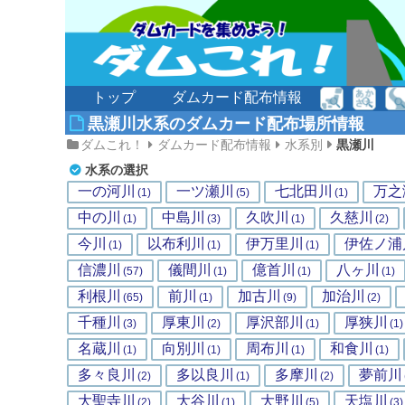
トップ
ダムカード配布情報
黒瀬川水系のダムカード配布場所情報
ダムこれ！
ダムカード配布情報
水系別
黒瀬川
水系の選択
一の河川
一ツ瀬川
七北田川
万之
(1)
(5)
(1)
中の川
中島川
久吹川
久慈川
(1)
(3)
(1)
(2)
今川
以布利川
伊万里川
伊佐ノ浦
(1)
(1)
(1)
信濃川
儀間川
億首川
八ヶ川
(57)
(1)
(1)
(1)
利根川
前川
加古川
加治川
(65)
(1)
(9)
(2)
千種川
厚東川
厚沢部川
厚狭川
(3)
(2)
(1)
(1)
名蔵川
向別川
周布川
和食川
(1)
(1)
(1)
(1)
多々良川
多以良川
多摩川
夢前川
(2)
(1)
(2)
大聖寺川
大谷川
大野川
天塩川
(2)
(1)
(5)
(3)