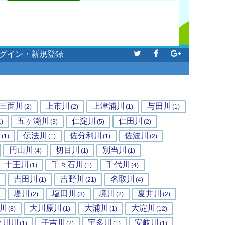
グイン・新規登録
三面川
上市川
上津浦川
与田川
(2)
(2)
(1)
(1)
五ヶ瀬川
仁淀川
仁田川
1)
(3)
(5)
(2)
川
伝法川
佐分利川
佐波川
(1)
(1)
(1)
(2)
円山川
切目川
別当川
(4)
(1)
(1)
十王川
千々石川
千代川
(1)
(1)
(4)
吉田川
吉野川
名取川
(1)
(21)
(4)
堤川
塩田川
境川
夏井川
(2)
(3)
(2)
(2)
川
大川原川
大浦川
大淀川
(8)
(1)
(1)
(12)
々川川
子吉川
宇多川
安岐川
(1)
(2)
(1)
(1)