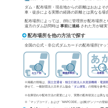
ダム・配布場所・現在地からの距離はおおよそ
車・徒歩による実際の経路の距離とは異なる場
配布場所によっては、(特に管理所が配布場所と
遠方のダム訪問時は
事前に連絡
された方が確実
配布場所を他の方法で探す
全国の公式・非公式ダムカードの配布場所(マッ
エリア別
都道府県別
名称別
※掲載の情報は、
国土交通省
・
独立行政法人水資源機構
・
電源
併せて、一般財団法人日本ダム協会
「ダム便覧」
の情報を参考
※在庫切れや配布方法の変更により、実際の配布状況とは異な
※「マップコード」および「MAPCODE」は(株)デンソーの登