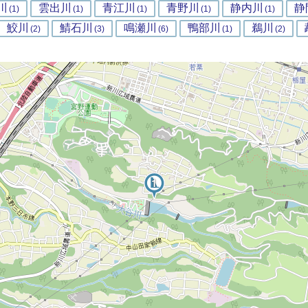
川
雲出川
青江川
青野川
静内川
静
(1)
(1)
(1)
(1)
(1)
鮫川
鯖石川
鳴瀬川
鴨部川
鵜川
(2)
(3)
(6)
(1)
(2)
2
1