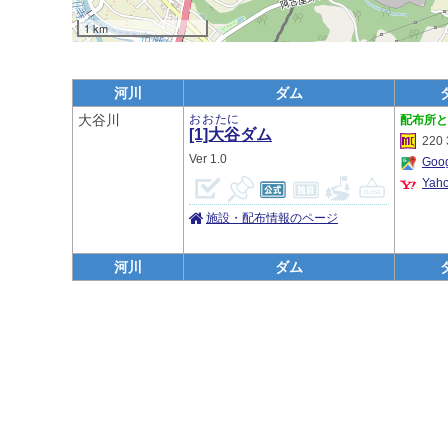
1 km
河川
ダム
大谷川
おおたに
[1]大谷
ダム
220 
1.0
Go
Ya
施設・配布情報のページ
河川
ダム