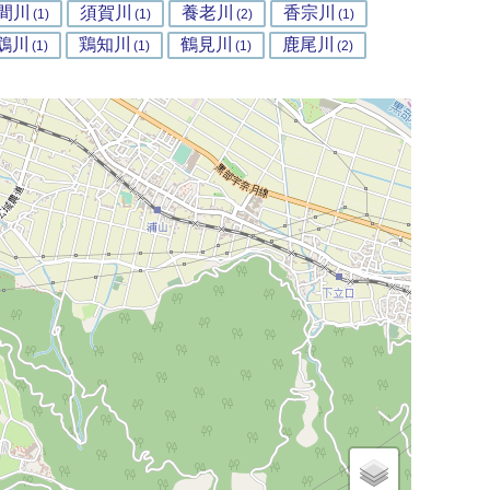
間川
須賀川
養老川
香宗川
(1)
(1)
(2)
(1)
鵡川
鶏知川
鶴見川
鹿尾川
(1)
(1)
(1)
(2)