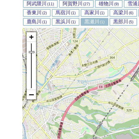
阿武隈川
阿賀野川
雄物川
雪浦
(11)
(27)
(9)
香東川
馬宿川
高家川
高梁川
(2)
(1)
(1)
(6)
鹿島川
黒浜川
黒瀬川
黒部川
(1)
(1)
(1)
(5)