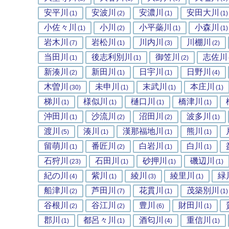
安平川
安波川
安濃川
安田大川
(1)
(2)
(1)
(1)
小佐々川
小川
小平蘂川
小森川
(1)
(2)
(1)
(1)
岩木川
岩松川
川内川
川棚川
(7)
(1)
(3)
(2)
当田川
後志利別川
御笠川
志佐川
(1)
(1)
(2)
新湊川
新田川
日宇川
日野川
(2)
(1)
(1)
(4)
木曽川
未申川
末武川
本庄川
(30)
(1)
(1)
(1)
梯川
様似川
樋口川
橋津川
(1)
(1)
(1)
(1)
沖田川
沙流川
沼田川
波多川
(1)
(2)
(2)
(1)
渡川
湊川
漢那福地川
熊川
(5)
(1)
(1)
(1)
留萌川
番匠川
白岩川
白川
(1)
(2)
(1)
(1)
石狩川
石田川
砂押川
磯辺川
(23)
(1)
(1)
(1)
紀の川
紫川
綾川
綾里川
緑
(4)
(1)
(3)
(1)
船津川
芦田川
花貫川
茂築別川
(2)
(7)
(1)
(1)
谷根川
谷江川
豊川
財田川
(2)
(2)
(6)
(1)
郡川
都呂々川
酒匂川
重信川
(1)
(1)
(4)
(1)