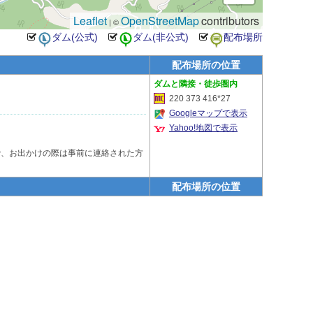
Leaflet
OpenStreetMap
contributors
| ©
配布場所の位置
隣接・徒歩圏内
220 373 416*27
Googleマップで表示
Yahoo!地図で表示
で、お出かけの際は事前に連絡された方
配布場所の位置