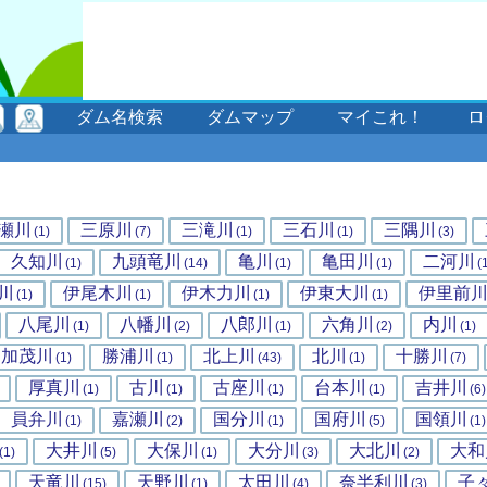
ダム名検索
ダムマップ
マイこれ！
ロ
瀬川
三原川
三滝川
三石川
三隅川
(1)
(7)
(1)
(1)
(3)
久知川
九頭竜川
亀川
亀田川
二河川
(1)
(14)
(1)
(1)
(
川
伊尾木川
伊木力川
伊東大川
伊里前
(1)
(1)
(1)
(1)
八尾川
八幡川
八郎川
六角川
内川
(1)
(2)
(1)
(2)
(1)
加茂川
勝浦川
北上川
北川
十勝川
(1)
(1)
(43)
(1)
(7)
厚真川
古川
古座川
台本川
吉井川
(1)
(1)
(1)
(1)
(6)
員弁川
嘉瀬川
国分川
国府川
国領川
(1)
(2)
(1)
(5)
(1)
大井川
大保川
大分川
大北川
大和
(1)
(5)
(1)
(3)
(2)
天竜川
天野川
太田川
奈半利川
子
(15)
(1)
(4)
(3)