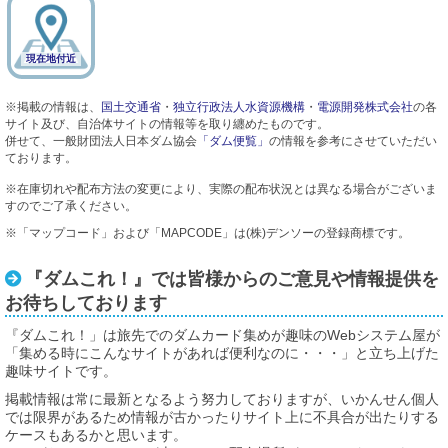
現在地付近
※掲載の情報は、
国土交通省
・
独立行政法人水資源機構
・
電源開発株式会社
の各
サイト及び、自治体サイトの情報等を取り纏めたものです。
併せて、一般財団法人日本ダム協会
「ダム便覧」
の情報を参考にさせていただい
ております。
※在庫切れや配布方法の変更により、実際の配布状況とは異なる場合がございま
すのでご了承ください。
※「マップコード」および「MAPCODE」は(株)デンソーの登録商標です。
『ダムこれ！』では皆様からのご意見や情報提供を
お待ちしております
『ダムこれ！」は旅先でのダムカード集めが趣味のWebシステム屋が
「集める時にこんなサイトがあれば便利なのに・・・」と立ち上げた
趣味サイトです。
掲載情報は常に最新となるよう努力しておりますが、いかんせん個人
では限界があるため情報が古かったりサイト上に不具合が出たりする
ケースもあるかと思います。