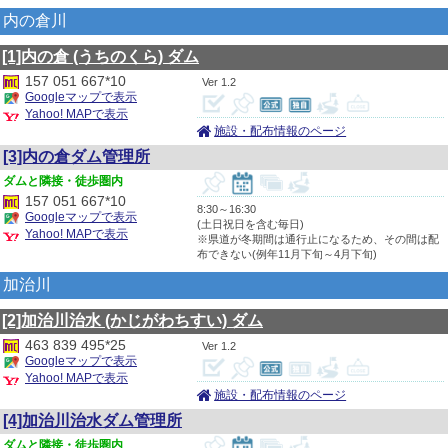
内の倉川
[1]内の倉
(うちのくら)
ダム
157 051 667*10
1.2
Googleマップで表示
Yahoo! MAPで表示
施設・配布情報のページ
[3]内の倉ダム管理所
隣接・徒歩圏内
157 051 667*10
8:30～16:30
Googleマップで表示
(土日祝日を含む毎日)
Yahoo! MAPで表示
※県道が冬期間は通行止になるため、その間は配
布できない(例年11月下旬～4月下旬)
加治川
[2]加治川治水
(かじがわちすい)
ダム
463 839 495*25
1.2
Googleマップで表示
Yahoo! MAPで表示
施設・配布情報のページ
[4]加治川治水ダム管理所
隣接・徒歩圏内