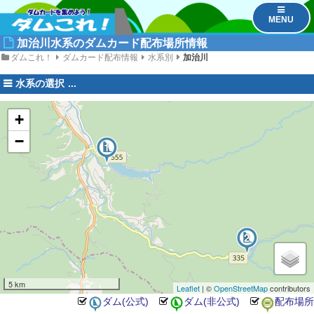
MENU
加治川水系のダムカード配布場所情報
ダムこれ！
ダムカード配布情報
水系別
加治川
水系の選択
+
−
3
1
4
2
5 km
Leaflet
| ©
OpenStreetMap
contributors