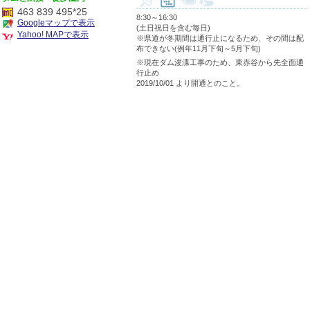
463 839 495*25
8:30～16:30
Googleマップで表示
(土日祝日を含む毎日)
Yahoo! MAPで表示
※県道が冬期間は通行止になるため、その間は配
布できない(例年11月下旬～5月下旬)
※現在ダム浚渫工事のため、東赤谷から先全面通
行止め
2019/10/01 より開通とのこと。