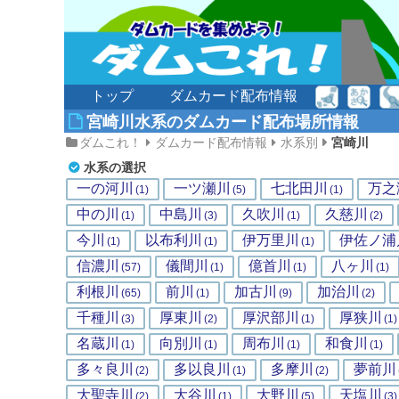
トップ
ダムカード配布情報
宮崎川水系のダムカード配布場所情報
ダムこれ！
ダムカード配布情報
水系別
宮崎川
水系の選択
一の河川
一ツ瀬川
七北田川
万之
(1)
(5)
(1)
中の川
中島川
久吹川
久慈川
(1)
(3)
(1)
(2)
今川
以布利川
伊万里川
伊佐ノ浦
(1)
(1)
(1)
信濃川
儀間川
億首川
八ヶ川
(57)
(1)
(1)
(1)
利根川
前川
加古川
加治川
(65)
(1)
(9)
(2)
千種川
厚東川
厚沢部川
厚狭川
(3)
(2)
(1)
(1)
名蔵川
向別川
周布川
和食川
(1)
(1)
(1)
(1)
多々良川
多以良川
多摩川
夢前川
(2)
(1)
(2)
大聖寺川
大谷川
大野川
天塩川
(2)
(1)
(5)
(3)