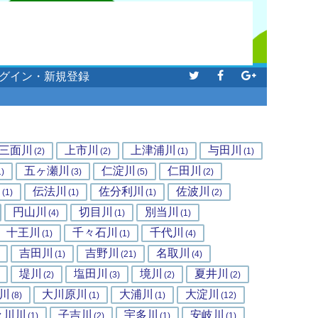
グイン・新規登録
三面川
上市川
上津浦川
与田川
(2)
(2)
(1)
(1)
五ヶ瀬川
仁淀川
仁田川
1)
(3)
(5)
(2)
川
伝法川
佐分利川
佐波川
(1)
(1)
(1)
(2)
円山川
切目川
別当川
(4)
(1)
(1)
十王川
千々石川
千代川
(1)
(1)
(4)
吉田川
吉野川
名取川
(1)
(21)
(4)
堤川
塩田川
境川
夏井川
(2)
(3)
(2)
(2)
川
大川原川
大浦川
大淀川
(8)
(1)
(1)
(12)
々川川
子吉川
宇多川
安岐川
(1)
(2)
(1)
(1)