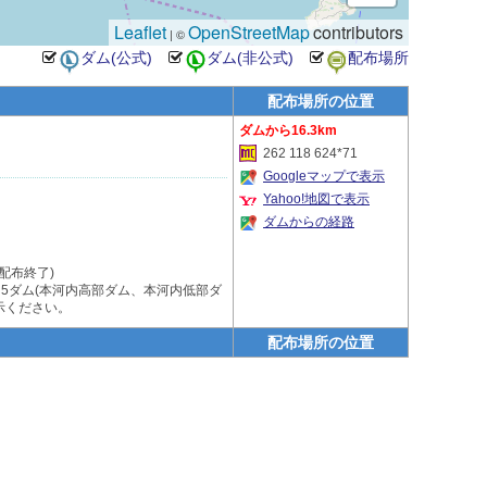
Leaflet
OpenStreetMap
contributors
| ©
配布場所の位置
16.3km
262 118 624*71
Googleマップで表示
Yahoo!地図で表示
ダムからの経路
(配布終了)
5ダム(本河内高部ダム、本河内低部ダ
示ください。
配布場所の位置