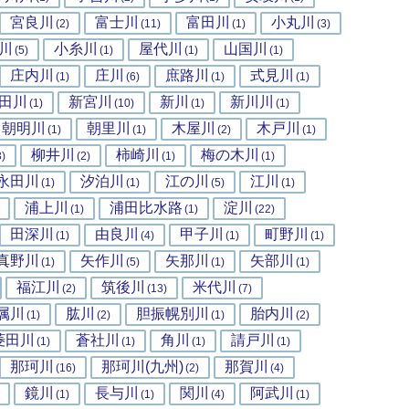
宮良川
富士川
富田川
小丸川
(2)
(11)
(1)
(3)
川
小糸川
屋代川
山国川
(5)
(1)
(1)
(1)
庄内川
庄川
庶路川
式見川
(1)
(6)
(1)
(1)
田川
新宮川
新川
新川川
(1)
(10)
(1)
(1)
朝明川
朝里川
木屋川
木戸川
(1)
(1)
(2)
(1)
柳井川
柿崎川
梅の木川
3)
(2)
(1)
(1)
永田川
汐泊川
江の川
江川
(1)
(1)
(5)
(1)
浦上川
浦田比水路
淀川
(1)
(1)
(22)
田深川
由良川
甲子川
町野川
(1)
(4)
(1)
(1)
真野川
矢作川
矢那川
矢部川
(1)
(5)
(1)
(1)
福江川
筑後川
米代川
(2)
(13)
(7)
属川
肱川
胆振幌別川
胎内川
(1)
(2)
(1)
(2)
菱田川
蒼社川
角川
請戸川
(1)
(1)
(1)
(1)
那珂川
那珂川(九州)
那賀川
(16)
(2)
(4)
鏡川
長与川
関川
阿武川
(1)
(1)
(4)
(1)