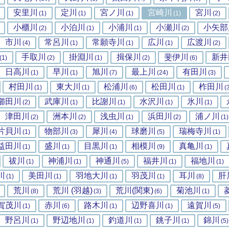
安里川
定川
宮ノ川
宮崎川
宮川
(1)
(1)
(1)
(1)
(2)
小櫃川
小泊川
小浦川
小瀬川
小矢部
(2)
(1)
(1)
(2)
市川
常呂川
常願寺川
広川
広渡川
(4)
(1)
(1)
(1)
(2)
手取川
掛淵川
揖保川
斐伊川
新井
(1)
(2)
(1)
(2)
(6)
日高川
早川
旭川
最上川
有田川
(1)
(1)
(7)
(24)
(3)
村田川
東大川
松浦川
松田川
柞田川
(1)
(1)
(6)
(1)
(
櫛田川
武庫川
比謝川
水沢川
氷川
(2)
(1)
(1)
(1)
(1)
津田川
洲本川
浅虫川
浜田川
浦ノ川
(2)
(2)
(1)
(2)
(1)
片貝川
物部川
犀川
球磨川
瑞梅寺川
(1)
(3)
(4)
(5)
(1)
益田川
盛川
目黒川
相模川
真亀川
(1)
(1)
(1)
(9)
(1)
祓川
神浦川
神通川
福井川
福地川
(1)
(1)
(5)
(1)
(1)
川
美田川
羽地大川
羽茂川
耳川
肝
(1)
(1)
(1)
(1)
(8)
荒川
荒川 (羽越)
荒川(関東)
菊池川
(8)
(3)
(6)
(1)
賀茂川
赤川
路木川
辺野喜川
遠賀川
(1)
(6)
(1)
(1)
(5)
野呂川
野辺地川
釣道川
銚子川
錦川
(1)
(1)
(1)
(1)
(5)