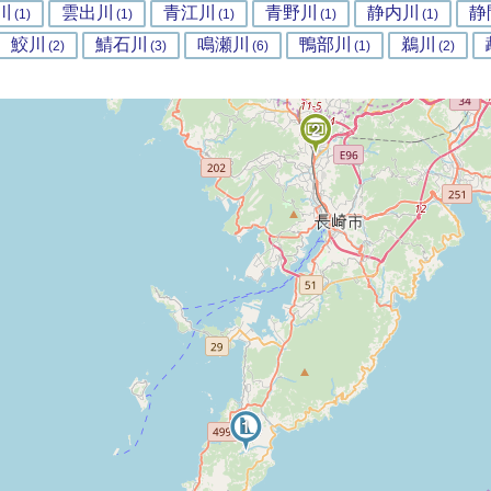
川
雲出川
青江川
青野川
静内川
静
(1)
(1)
(1)
(1)
(1)
鮫川
鯖石川
鳴瀬川
鴨部川
鵜川
(2)
(3)
(6)
(1)
(2)
2
1