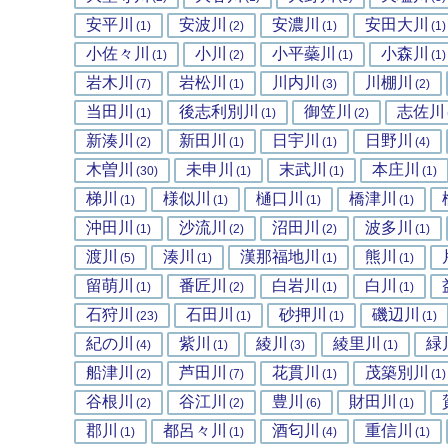
安平川
安波川
安濃川
安田大川
(1)
(2)
(1)
(1)
小佐々川
小川
小平蘂川
小森川
(1)
(2)
(1)
(1)
岩木川
岩松川
川内川
川棚川
(7)
(1)
(3)
(2)
当田川
後志利別川
御笠川
志佐川
(1)
(1)
(2)
新湊川
新田川
日宇川
日野川
(2)
(1)
(1)
(4)
木曽川
未申川
末武川
本庄川
(30)
(1)
(1)
(1)
梯川
様似川
樋口川
橋津川
(1)
(1)
(1)
(1)
沖田川
沙流川
沼田川
波多川
(1)
(2)
(2)
(1)
渡川
湊川
漢那福地川
熊川
(5)
(1)
(1)
(1)
留萌川
番匠川
白岩川
白川
(1)
(2)
(1)
(1)
石狩川
石田川
砂押川
磯辺川
(23)
(1)
(1)
(1)
紀の川
紫川
綾川
綾里川
緑
(4)
(1)
(3)
(1)
船津川
芦田川
花貫川
茂築別川
(2)
(7)
(1)
(1)
谷根川
谷江川
豊川
財田川
(2)
(2)
(6)
(1)
郡川
都呂々川
酒匂川
重信川
(1)
(1)
(4)
(1)