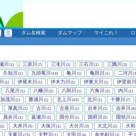
ダム名検索
ダムマップ
マイこれ！
ロ
瀬川
三原川
三滝川
三石川
三隅川
(1)
(7)
(1)
(1)
(3)
久知川
九頭竜川
亀川
亀田川
二河川
(1)
(14)
(1)
(1)
(
川
伊尾木川
伊木力川
伊東大川
伊里前
(1)
(1)
(1)
(1)
八尾川
八幡川
八郎川
六角川
内川
(1)
(2)
(1)
(2)
(1)
加茂川
勝浦川
北上川
北川
十勝川
(1)
(1)
(43)
(1)
(7)
厚真川
古川
古座川
台本川
吉井川
(1)
(1)
(1)
(1)
(6)
員弁川
嘉瀬川
国分川
国府川
国領川
(1)
(2)
(1)
(5)
(1)
大井川
大保川
大分川
大北川
大和
(1)
(5)
(1)
(3)
(2)
天竜川
天野川
太田川
奈半利川
子
(15)
(1)
(4)
(3)