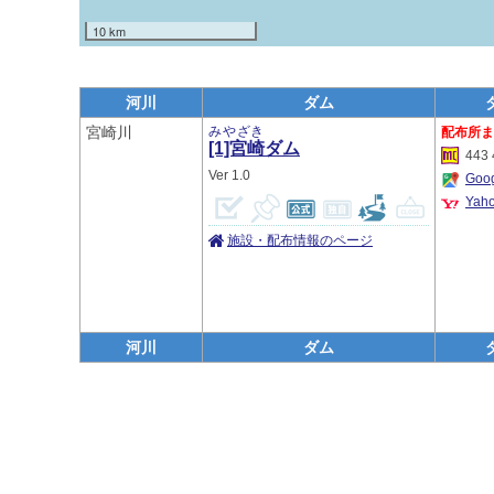
10 km
河川
ダム
宮崎川
みやざき
[1]宮崎
ダム
443 
1.0
Go
Ya
施設・配布情報のページ
河川
ダム