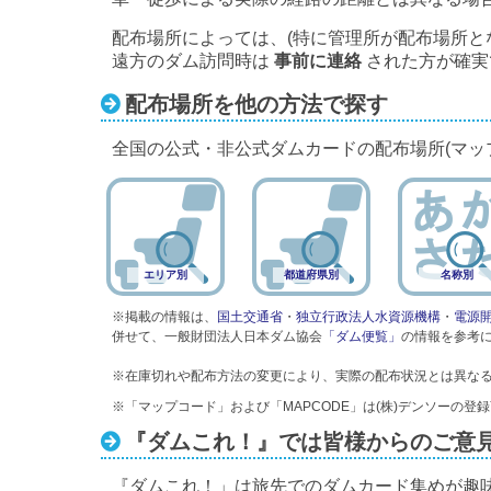
配布場所によっては、(特に管理所が配布場所と
遠方のダム訪問時は
事前に連絡
された方が確実
配布場所を他の方法で探す
全国の公式・非公式ダムカードの配布場所(マッ
エリア別
都道府県別
名称別
※掲載の情報は、
国土交通省
・
独立行政法人水資源機構
・
電源
併せて、一般財団法人日本ダム協会
「ダム便覧」
の情報を参考
※在庫切れや配布方法の変更により、実際の配布状況とは異な
※「マップコード」および「MAPCODE」は(株)デンソーの登
『ダムこれ！』では皆様からのご意
『ダムこれ！」は旅先でのダムカード集めが趣