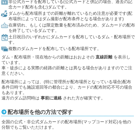
非公式カードを配布している(公式カードと併記の場合、過去の記
念カード配布も含む)ダムです。
ダムから配布場所までの距離が離れているため注意が必要です(配
布場所によってはダム撮影が配布条件となる場合があります)
在庫切れ、もしくは限定数量を配布済みのため、ダムカードの配布
を終了しているダムです。
土日祝日のいずれかにダムカードを配布しているダム・配布場所で
す。
複数のダムカードを配布している配布場所です。
ダム・配布場所・現在地からの距離はおおよその
直線距離
を表示し
ています。
車・徒歩による実際の経路の距離とは異なる場合がありますのでご注
意ください。
配布場所によっては、(特に管理所が配布場所となっている場合)配布
条件日時でも施設巡回等の都合により、カードの配布対応不可の場合
もあります。
遠方のダム訪問時は
事前に連絡
された方が確実です。
配布場所を他の方法で探す
全国の公式・非公式ダムカードの配布場所(マップコード対応)を他の
分類でもご覧いただけます。