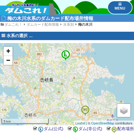
MENU
梅の木川水系のダムカード配布場所情報
ダムこれ！
ダムカード配布情報
水系別
梅の木川
水系の選択
+
1
−
2
5 km
Leaflet
| ©
OpenStreetMap
contributors