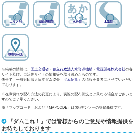
エリア別
都道府県別
名称別
水系別
現在地付近
※掲載の情報は、
国土交通省
・
独立行政法人水資源機構
・
電源開発株式会社
の各
サイト及び、自治体サイトの情報等を取り纏めたものです。
併せて、一般財団法人日本ダム協会
「ダム便覧」
の情報を参考にさせていただい
ております。
※在庫切れや配布方法の変更により、実際の配布状況とは異なる場合がございま
すのでご了承ください。
※「マップコード」および「MAPCODE」は(株)デンソーの登録商標です。
『ダムこれ！』では皆様からのご意見や情報提供を
お待ちしております