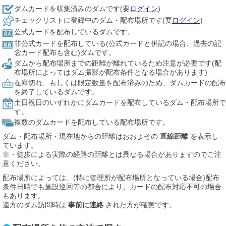
ダムカードを収集済みのダムです(要
ログイン
)
チェックリストに登録中のダム・配布場所です(要
ログイン
)
公式カードを配布しているダムです。
非公式カードを配布している(公式カードと併記の場合、過去の記
念カード配布も含む)ダムです。
ダムから配布場所までの距離が離れているため注意が必要です(配
布場所によってはダム撮影が配布条件となる場合があります)
在庫切れ、もしくは限定数量を配布済みのため、ダムカードの配布
を終了しているダムです。
土日祝日のいずれかにダムカードを配布しているダム・配布場所で
す。
複数のダムカードを配布している配布場所です。
ダム・配布場所・現在地からの距離はおおよその
直線距離
を表示し
ています。
車・徒歩による実際の経路の距離とは異なる場合がありますのでご注
意ください。
配布場所によっては、(特に管理所が配布場所となっている場合)配布
条件日時でも施設巡回等の都合により、カードの配布対応不可の場合
もあります。
遠方のダム訪問時は
事前に連絡
された方が確実です。