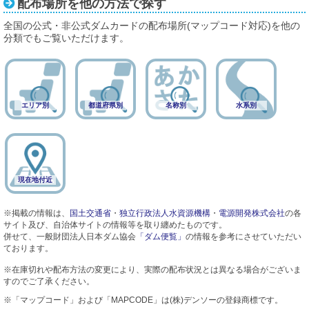
配布場所を他の方法で探す
全国の公式・非公式ダムカードの配布場所(マップコード対応)を他の
分類でもご覧いただけます。
エリア別
都道府県別
名称別
水系別
現在地付近
※掲載の情報は、
国土交通省
・
独立行政法人水資源機構
・
電源開発株式会社
の各
サイト及び、自治体サイトの情報等を取り纏めたものです。
併せて、一般財団法人日本ダム協会
「ダム便覧」
の情報を参考にさせていただい
ております。
※在庫切れや配布方法の変更により、実際の配布状況とは異なる場合がございま
すのでご了承ください。
※「マップコード」および「MAPCODE」は(株)デンソーの登録商標です。