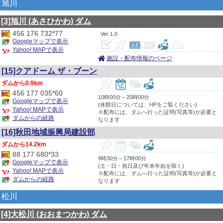
旭川
[3]旭川
(あさひかわ)
ダム
456 176 732*77
1.0
Googleマップで表示
Yahoo! MAPで表示
施設・配布情報のページ
[15]クアドーム ザ・ブーン
0.9km
456 177 035*60
10時00分～20時00分
Googleマップで表示
(休館日については、HPをご覧ください)
Yahoo! MAPで表示
※配布には、ダムへ行った証明(写真等)が必要と
ダムからの経路
なります
[16]秋田地域振興局建設部
14.2km
88 177 680*33
9時30分～17時00分
Googleマップで表示
(土・日・祝日及び年末年始を除く)
Yahoo! MAPで表示
※配布には、ダムへ行った証明(写真等)が必要と
ダムからの経路
なります
松川
[4]大松川
(おおまつかわ)
ダム