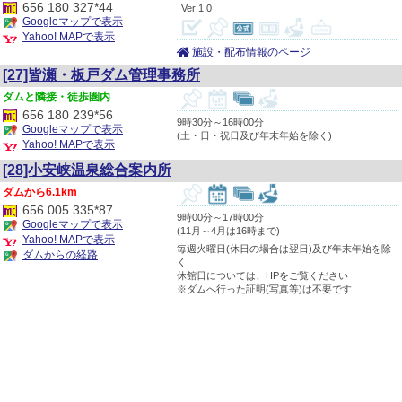
656 180 327*44
1.0
Googleマップで表示
Yahoo! MAPで表示
施設・配布情報のページ
[27]皆瀬・板戸ダム管理事務所
隣接・徒歩圏内
656 180 239*56
9時30分～16時00分
Googleマップで表示
(土・日・祝日及び年末年始を除く)
Yahoo! MAPで表示
[28]小安峡温泉総合案内所
6.1km
656 005 335*87
9時00分～17時00分
Googleマップで表示
(11月～4月は16時まで)
Yahoo! MAPで表示
毎週火曜日(休日の場合は翌日)及び年末年始を除
ダムからの経路
く
休館日については、HPをご覧ください
※ダムへ行った証明(写真等)は不要です