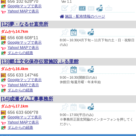
656 102 628*70
1.1
Googleマップで表示
Yahoo! MAPで表示
施設・配布情報のページ
[12]夢・なるせ直売所
14.7km
656 608 608*11
8:00～16:30(4月下旬～11月下旬の土・日・祝祭日
Googleマップで表示
のみ)
Yahoo! MAPで表示
ダムからの経路
[13]郷土文化保存伝習施設 ふる里館
16.4km
656 633 147*46
9:00～16:30(開館日のみ)
Googleマップで表示
休館日:毎週月曜・年末年始
Yahoo! MAPで表示
ダムからの経路
[14]成瀬ダム工事事務所
17.1km
656 633 606*78
9:00～17:00(平日のみ)
Googleマップで表示
※事務所正面玄関脇のインターフォンを押してく
Yahoo! MAPで表示
ださい。
ダムからの経路