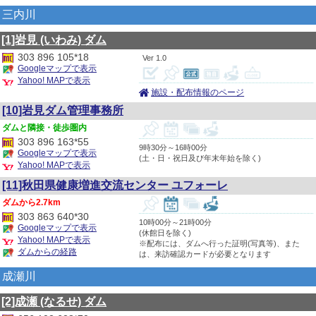
三内川
[1]岩見
(いわみ)
ダム
303 896 105*18
1.0
Googleマップで表示
Yahoo! MAPで表示
施設・配布情報のページ
[10]岩見ダム管理事務所
隣接・徒歩圏内
303 896 163*55
9時30分～16時00分
Googleマップで表示
(土・日・祝日及び年末年始を除く)
Yahoo! MAPで表示
[11]秋田県健康増進交流センター ユフォーレ
2.7km
303 863 640*30
10時00分～21時00分
Googleマップで表示
(休館日を除く)
Yahoo! MAPで表示
※配布には、ダムへ行った証明(写真等)、また
ダムからの経路
は、来訪確認カードが必要となります
成瀬川
[2]成瀬
(なるせ)
ダム