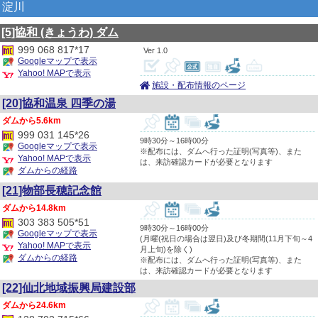
淀川
[5]協和
(きょうわ)
ダム
999 068 817*17
1.0
Googleマップで表示
Yahoo! MAPで表示
施設・配布情報のページ
[20]協和温泉 四季の湯
5.6km
999 031 145*26
9時30分～16時00分
Googleマップで表示
※配布には、ダムへ行った証明(写真等)、また
Yahoo! MAPで表示
は、来訪確認カードが必要となります
ダムからの経路
[21]物部長穂記念館
14.8km
303 383 505*51
9時30分～16時00分
Googleマップで表示
(月曜(祝日の場合は翌日)及び冬期間(11月下旬～4
Yahoo! MAPで表示
月上旬)を除く)
ダムからの経路
※配布には、ダムへ行った証明(写真等)、また
は、来訪確認カードが必要となります
[22]仙北地域振興局建設部
24.6km