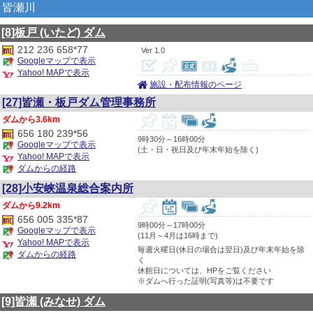
皆瀬川
[8]板戸
(いたど)
ダム
212 236 658*77
1.0
Googleマップで表示
Yahoo! MAPで表示
施設・配布情報のページ
[27]皆瀬・板戸ダム管理事務所
3.6km
656 180 239*56
9時30分～16時00分
Googleマップで表示
(土・日・祝日及び年末年始を除く)
Yahoo! MAPで表示
ダムからの経路
[28]小安峡温泉総合案内所
9.2km
656 005 335*87
9時00分～17時00分
Googleマップで表示
(11月～4月は16時まで)
Yahoo! MAPで表示
毎週火曜日(休日の場合は翌日)及び年末年始を除
ダムからの経路
く
休館日については、HPをご覧ください
※ダムへ行った証明(写真等)は不要です
[9]皆瀬
(みなせ)
ダム