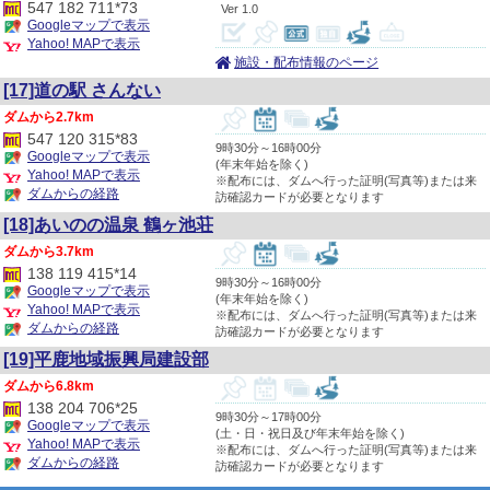
547 182 711*73
1.0
Googleマップで表示
Yahoo! MAPで表示
施設・配布情報のページ
[17]道の駅 さんない
2.7km
547 120 315*83
9時30分～16時00分
Googleマップで表示
(年末年始を除く)
Yahoo! MAPで表示
※配布には、ダムへ行った証明(写真等)または来
ダムからの経路
訪確認カードが必要となります
[18]あいのの温泉 鶴ヶ池荘
3.7km
138 119 415*14
9時30分～16時00分
Googleマップで表示
(年末年始を除く)
Yahoo! MAPで表示
※配布には、ダムへ行った証明(写真等)または来
ダムからの経路
訪確認カードが必要となります
[19]平鹿地域振興局建設部
6.8km
138 204 706*25
9時30分～17時00分
Googleマップで表示
(土・日・祝日及び年末年始を除く)
Yahoo! MAPで表示
※配布には、ダムへ行った証明(写真等)または来
ダムからの経路
訪確認カードが必要となります