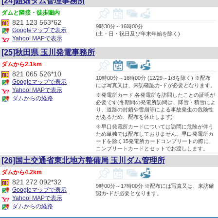
[24]鎧畑ダム管理事務所
隣接・徒歩圏内
821 123 563*62
9時30分～16時00分
Googleマップで表示
(土・日・祝日及び年末年始を除く)
Yahoo! MAPで表示
[25]秋田県 玉川発電事務所
2.1km
821 065 526*10
10時00分～16時00分 (12/29～1/3を除く) ※配布
Googleマップで表示
には写真又は、来訪確認カ-ドが必要となります。
Yahoo! MAPで表示
※発電所カード:各発電所を訪問したことの証明が
ダムからの経路
必要です(冬期間の発電所訪問は、降雪・積雪によ
り、道路の封鎖や雪崩等による事故発生の危険性
があるため、配布を休止します)
※早口発電所カードについては訪問に危険が伴う
ため単独では配布しておりません。早口発電所カ
ードを除く15発電所カードコンプリートの際に、
コンプリートカードとセットでお渡しします。
[26]国土交通省東北地方整備局 玉川ダム管理所
4.2km
821 272 092*32
9時00分～17時00分 ※配布には写真又は、来訪確
Googleマップで表示
認カ-ドが必要となります。
Yahoo! MAPで表示
ダムからの経路