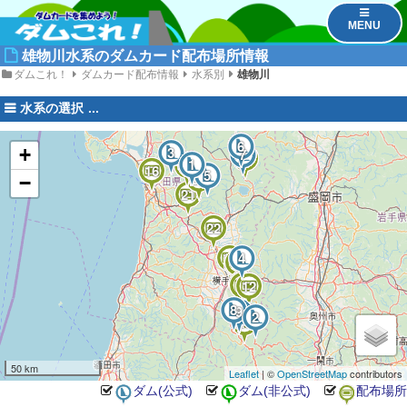
MENU
雄物川水系のダムカード配布場所情報
ダムこれ！
ダムカード配布情報
水系別
雄物川
水系の選択
26
23
6
3
+
15
24
7
25
10
1
11
16
5
20
−
21
22
19
4
17
18
14
13
12
8
9
27
2
28
50 km
Leaflet
| ©
OpenStreetMap
contributors