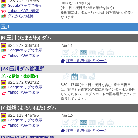
138 702 715*66
9時30分～17時00分
Googleマップで表示
(土・日・祝日及び年末年始を除く)
Yahoo! MAPで表示
※配布には、ダムへ行った証明(写真等)が必要と
ダムからの経路
なります
玉川
[6]玉川
(たまがわ)
ダム
821 272 338*33
1.1
Googleマップで表示
Yahoo! MAPで表示
施設・配布情報のページ
[23]玉川ダム管理所
隣接・徒歩圏内
821 272 092*32
8:30～17:00 (土・日・祝日を含む) ※土日祝日
Googleマップで表示
は、管理所正面玄関の脇にあるインターホンを押
Yahoo! MAPで表示
してください。 ※ダムカードの配布場所はダムに
隣接しています。
[7]鎧畑
(よろいはた)
ダム
821 123 445*55
1.0
Googleマップで表示
Yahoo! MAPで表示
施設・配布情報のページ