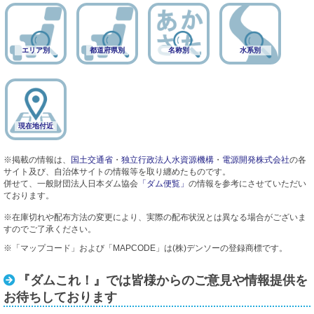
エリア別
都道府県別
名称別
水系別
現在地付近
※掲載の情報は、
国土交通省
・
独立行政法人水資源機構
・
電源開発株式会社
の各
サイト及び、自治体サイトの情報等を取り纏めたものです。
併せて、一般財団法人日本ダム協会
「ダム便覧」
の情報を参考にさせていただい
ております。
※在庫切れや配布方法の変更により、実際の配布状況とは異なる場合がございま
すのでご了承ください。
※「マップコード」および「MAPCODE」は(株)デンソーの登録商標です。
『ダムこれ！』では皆様からのご意見や情報提供を
お待ちしております