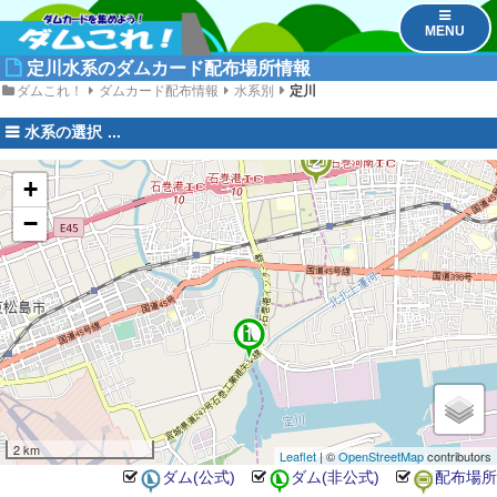
MENU
定川水系のダムカード配布場所情報
ダムこれ！
ダムカード配布情報
水系別
定川
水系の選択
2
+
−
1
2 km
Leaflet
| ©
OpenStreetMap
contributors