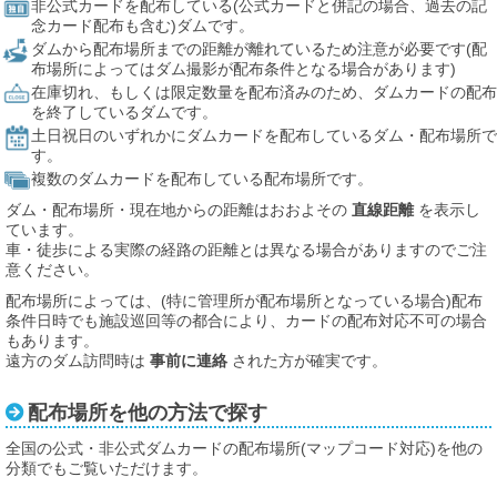
非公式カードを配布している(公式カードと併記の場合、過去の記
念カード配布も含む)ダムです。
ダムから配布場所までの距離が離れているため注意が必要です(配
布場所によってはダム撮影が配布条件となる場合があります)
在庫切れ、もしくは限定数量を配布済みのため、ダムカードの配布
を終了しているダムです。
土日祝日のいずれかにダムカードを配布しているダム・配布場所で
す。
複数のダムカードを配布している配布場所です。
ダム・配布場所・現在地からの距離はおおよその
直線距離
を表示し
ています。
車・徒歩による実際の経路の距離とは異なる場合がありますのでご注
意ください。
配布場所によっては、(特に管理所が配布場所となっている場合)配布
条件日時でも施設巡回等の都合により、カードの配布対応不可の場合
もあります。
遠方のダム訪問時は
事前に連絡
された方が確実です。
配布場所を他の方法で探す
全国の公式・非公式ダムカードの配布場所(マップコード対応)を他の
分類でもご覧いただけます。