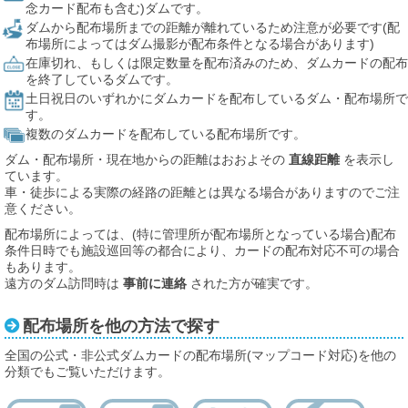
念カード配布も含む)ダムです。
ダムから配布場所までの距離が離れているため注意が必要です(配
布場所によってはダム撮影が配布条件となる場合があります)
在庫切れ、もしくは限定数量を配布済みのため、ダムカードの配布
を終了しているダムです。
土日祝日のいずれかにダムカードを配布しているダム・配布場所で
す。
複数のダムカードを配布している配布場所です。
ダム・配布場所・現在地からの距離はおおよその
直線距離
を表示し
ています。
車・徒歩による実際の経路の距離とは異なる場合がありますのでご注
意ください。
配布場所によっては、(特に管理所が配布場所となっている場合)配布
条件日時でも施設巡回等の都合により、カードの配布対応不可の場合
もあります。
遠方のダム訪問時は
事前に連絡
された方が確実です。
配布場所を他の方法で探す
全国の公式・非公式ダムカードの配布場所(マップコード対応)を他の
分類でもご覧いただけます。