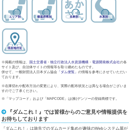
エリア別
都道府県別
名称別
水系別
現在地付近
※掲載の情報は、
国土交通省
・
独立行政法人水資源機構
・
電源開発株式会社
の各
サイト及び、自治体サイトの情報等を取り纏めたものです。
併せて、一般財団法人日本ダム協会
「ダム便覧」
の情報を参考にさせていただい
ております。
※在庫切れや配布方法の変更により、実際の配布状況とは異なる場合がございま
すのでご了承ください。
※「マップコード」および「MAPCODE」は(株)デンソーの登録商標です。
『ダムこれ！』では皆様からのご意見や情報提供を
お待ちしております
『ダムこれ！」は旅先でのダムカード集めが趣味のWebシステム屋が