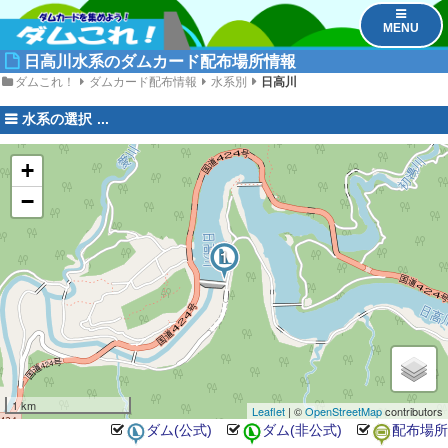
MENU
日高川水系のダムカード配布場所情報
ダムこれ！
ダムカード配布情報
水系別
日高川
水系の選択
+
−
2
1
1 km
Leaflet
| ©
OpenStreetMap
contributors