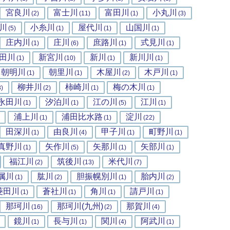
宮良川
富士川
富田川
小丸川
(2)
(11)
(1)
(3)
川
小糸川
屋代川
山国川
(5)
(1)
(1)
(1)
庄内川
庄川
庶路川
式見川
(1)
(6)
(1)
(1)
田川
新宮川
新川
新川川
(1)
(10)
(1)
(1)
朝明川
朝里川
木屋川
木戸川
(1)
(1)
(2)
(1)
柳井川
柿崎川
梅の木川
3)
(2)
(1)
(1)
永田川
汐泊川
江の川
江川
(1)
(1)
(5)
(1)
浦上川
浦田比水路
淀川
(1)
(1)
(22)
田深川
由良川
甲子川
町野川
(1)
(4)
(1)
(1)
真野川
矢作川
矢那川
矢部川
(1)
(5)
(1)
(1)
福江川
筑後川
米代川
(2)
(13)
(7)
属川
肱川
胆振幌別川
胎内川
(1)
(2)
(1)
(2)
菱田川
蒼社川
角川
請戸川
(1)
(1)
(1)
(1)
那珂川
那珂川(九州)
那賀川
(16)
(2)
(4)
鏡川
長与川
関川
阿武川
(1)
(1)
(4)
(1)