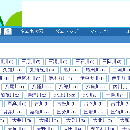
ダム名検索
ダムマップ
マイこれ！
ロ
瀬川
三原川
三滝川
三石川
三隅川
(1)
(7)
(1)
(1)
(3)
久知川
九頭竜川
亀川
亀田川
二河川
(1)
(14)
(1)
(1)
(
川
伊尾木川
伊木力川
伊東大川
伊里前
(1)
(1)
(1)
(1)
八尾川
八幡川
八郎川
六角川
内川
(1)
(2)
(1)
(2)
(1)
加茂川
勝浦川
北上川
北川
十勝川
(1)
(1)
(43)
(1)
(7)
厚真川
古川
古座川
台本川
吉井川
(1)
(1)
(1)
(1)
(6)
員弁川
嘉瀬川
国分川
国府川
国領川
(1)
(2)
(1)
(5)
(1)
大井川
大保川
大分川
大北川
大和
(1)
(5)
(1)
(3)
(2)
天竜川
天野川
太田川
奈半利川
子
(15)
(1)
(4)
(3)