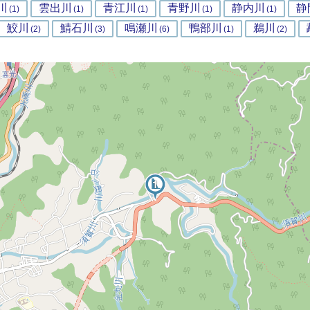
川
雲出川
青江川
青野川
静内川
静
(1)
(1)
(1)
(1)
(1)
鮫川
鯖石川
鳴瀬川
鴨部川
鵜川
(2)
(3)
(6)
(1)
(2)
2
1