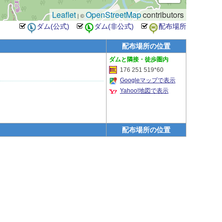
Leaflet
OpenStreetMap
contributors
| ©
配布場所の位置
隣接・徒歩圏内
176 251 519*60
Googleマップで表示
Yahoo!地図で表示
配布場所の位置