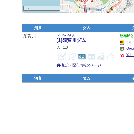
1 km
河川
ダム
須賀川
すかがわ
[1]須賀川
ダム
176 
1.0
Go
Ya
施設・配布情報のページ
河川
ダム