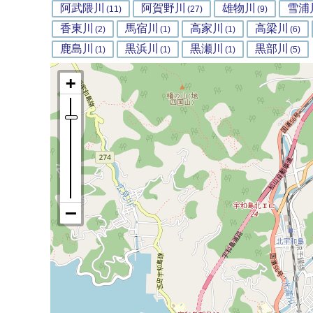
阿武隈川
阿賀野川
雄物川
雪浦
(11)
(27)
(9)
香東川
馬宿川
高家川
高梁川
(2)
(1)
(1)
(6)
鹿島川
黒浜川
黒瀬川
黒部川
(1)
(1)
(1)
(5)