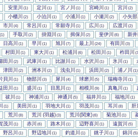
安里川
定川
宮ノ川
宮崎川
宮川
(1)
(1)
(1)
(1)
(2)
小櫃川
小泊川
小浦川
小瀬川
小矢部
(2)
(1)
(1)
(2)
市川
常呂川
常願寺川
広川
広渡川
(4)
(1)
(1)
(1)
(2)
手取川
掛淵川
揖保川
斐伊川
新井
(1)
(2)
(1)
(2)
(6)
日高川
早川
旭川
最上川
有田川
(1)
(1)
(7)
(24)
(3)
村田川
東大川
松浦川
松田川
柞田川
(1)
(1)
(6)
(1)
(
櫛田川
武庫川
比謝川
水沢川
氷川
(2)
(1)
(1)
(1)
(1)
津田川
洲本川
浅虫川
浜田川
浦ノ川
(2)
(2)
(1)
(2)
(1)
片貝川
物部川
犀川
球磨川
瑞梅寺川
(1)
(3)
(4)
(5)
(1)
益田川
盛川
目黒川
相模川
真亀川
(1)
(1)
(1)
(9)
(1)
祓川
神浦川
神通川
福井川
福地川
(1)
(1)
(5)
(1)
(1)
川
美田川
羽地大川
羽茂川
耳川
肝
(1)
(1)
(1)
(1)
(8)
荒川
荒川 (羽越)
荒川(関東)
菊池川
(8)
(3)
(6)
(1)
賀茂川
赤川
路木川
辺野喜川
遠賀川
(1)
(6)
(1)
(1)
(5)
野呂川
野辺地川
釣道川
銚子川
錦川
(1)
(1)
(1)
(1)
(5)