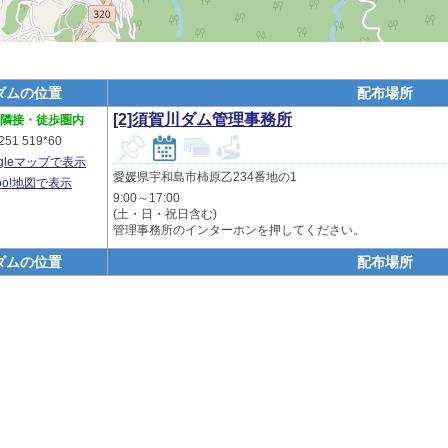
ダムの位置
配布場所
[2]須賀川ダム管理事務所
隣接・徒歩圏内
251 519*60
ogleマップで表示
愛媛県宇和島市柿原乙234番地の1
hoo!地図で表示
9:00～17:00
(土・日・祝日含む)
管理事務所のインターホンを押してください。
ダムの位置
配布場所