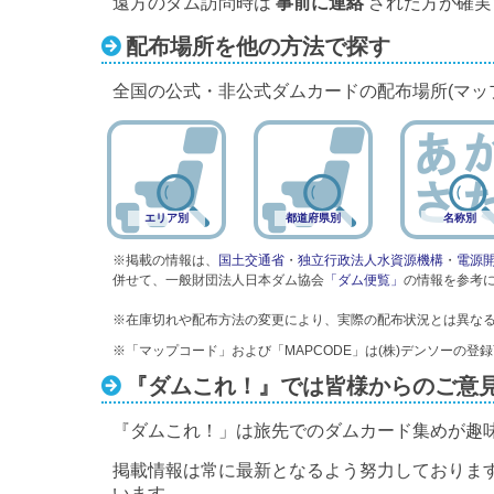
遠方のダム訪問時は
事前に連絡
された方が確実
配布場所を他の方法で探す
全国の公式・非公式ダムカードの配布場所(マッ
エリア別
都道府県別
名称別
※掲載の情報は、
国土交通省
・
独立行政法人水資源機構
・
電源
併せて、一般財団法人日本ダム協会
「ダム便覧」
の情報を参考
※在庫切れや配布方法の変更により、実際の配布状況とは異な
※「マップコード」および「MAPCODE」は(株)デンソーの登
『ダムこれ！』では皆様からのご意
『ダムこれ！」は旅先でのダムカード集めが趣
掲載情報は常に最新となるよう努力しておりま
います。