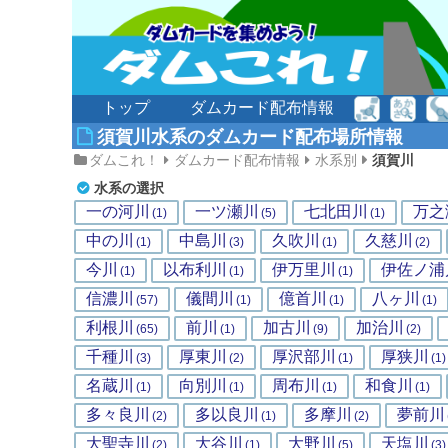
トップ
ダムカード配布情報
須賀川水系のダムカード配布場所情報
ダムこれ！
ダムカード配布情報
水系別
須賀川
水系の選択
一の河川
一ツ瀬川
七北田川
万之
(1)
(5)
(1)
中の川
中島川
久吹川
久慈川
(1)
(3)
(1)
(2)
今川
以布利川
伊万里川
伊佐ノ浦
(1)
(1)
(1)
信濃川
儀間川
億首川
八ヶ川
(57)
(1)
(1)
(1)
利根川
前川
加古川
加治川
(65)
(1)
(9)
(2)
千種川
厚東川
厚沢部川
厚狭川
(3)
(2)
(1)
(1)
名蔵川
向別川
周布川
和食川
(1)
(1)
(1)
(1)
多々良川
多以良川
多摩川
夢前川
(2)
(1)
(2)
大聖寺川
大谷川
大野川
天塩川
(2)
(1)
(5)
(3)