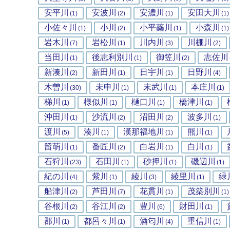
安平川
安波川
安濃川
安田大川
(1)
(2)
(1)
(1)
小佐々川
小川
小平蘂川
小森川
(1)
(2)
(1)
(1)
岩木川
岩松川
川内川
川棚川
(7)
(1)
(3)
(2)
当田川
後志利別川
御笠川
志佐川
(1)
(1)
(2)
新湊川
新田川
日宇川
日野川
(2)
(1)
(1)
(4)
木曽川
未申川
末武川
本庄川
(30)
(1)
(1)
(1)
梯川
様似川
樋口川
橋津川
(1)
(1)
(1)
(1)
沖田川
沙流川
沼田川
波多川
(1)
(2)
(2)
(1)
渡川
湊川
漢那福地川
熊川
(5)
(1)
(1)
(1)
留萌川
番匠川
白岩川
白川
(1)
(2)
(1)
(1)
石狩川
石田川
砂押川
磯辺川
(23)
(1)
(1)
(1)
紀の川
紫川
綾川
綾里川
緑
(4)
(1)
(3)
(1)
船津川
芦田川
花貫川
茂築別川
(2)
(7)
(1)
(1)
谷根川
谷江川
豊川
財田川
(2)
(2)
(6)
(1)
郡川
都呂々川
酒匂川
重信川
(1)
(1)
(4)
(1)