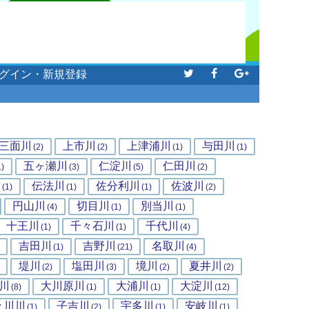
グイン・新規登録
三面川
上市川
上津浦川
与田川
(2)
(2)
(1)
(1)
五ヶ瀬川
仁淀川
仁田川
1)
(3)
(5)
(2)
川
伝法川
佐分利川
佐波川
(1)
(1)
(1)
(2)
円山川
切目川
別当川
(4)
(1)
(1)
十王川
千々石川
千代川
(1)
(1)
(4)
吉田川
吉野川
名取川
(1)
(21)
(4)
堤川
塩田川
境川
夏井川
(2)
(3)
(2)
(2)
川
大川原川
大浦川
大淀川
(8)
(1)
(1)
(12)
々川川
子吉川
宇多川
安岐川
(1)
(2)
(1)
(1)