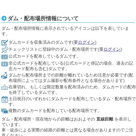
ダム・配布場所情報について
ダム・配布場所情報に表示されているアイコンは以下を表していま
す。
ダムカードを収集済みのダムです(要
ログイン
)
チェックリストに登録中のダム・配布場所です(要
ログイン
)
公式カードを配布しているダムです。
非公式カードを配布している(公式カードと併記の場合、過去の記
念カード配布も含む)ダムです。
ダムから配布場所までの距離が離れているため注意が必要です(配
布場所によってはダム撮影が配布条件となる場合があります)
在庫切れ、もしくは限定数量を配布済みのため、ダムカードの配布
を終了しているダムです。
土日祝日のいずれかにダムカードを配布しているダム・配布場所で
す。
複数のダムカードを配布している配布場所です。
ダム・配布場所・現在地からの距離はおおよその
直線距離
を表示し
ています。
車・徒歩による実際の経路の距離とは異なる場合がありますのでご注
意ください。