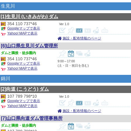
生見川
[1]生見川
(いきみがわ)
ダム
354 110 737*46
1.0
Googleマップで表示
Yahoo! MAPで表示
施設・配布情報のページ
[6]山口県生見川ダム管理所
隣接・徒歩圏内
354 110 737*46
9:00～17:00
Googleマップで表示
(土・日・祝日を含む)
Yahoo! MAPで表示
錦川
[2]向道
(こうどう)
ダム
107 789 798*10
1.0
Googleマップで表示
Yahoo! MAPで表示
施設・配布情報のページ
[7]山口県向道ダム管理事務所
隣接・徒歩圏内