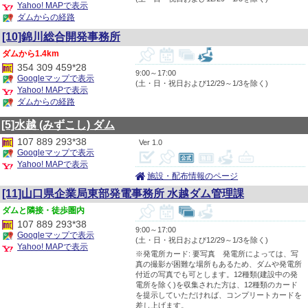
Yahoo! MAPで表示
ダムからの経路
[10]錦川総合開発事務所
1.4km
354 309 459*28
9:00～17:00
Googleマップで表示
(土・日・祝日および12/29～1/3を除く)
Yahoo! MAPで表示
ダムからの経路
[5]水越
(みずこし)
ダム
107 889 293*38
1.0
Googleマップで表示
Yahoo! MAPで表示
施設・配布情報のページ
[11]山口県企業局東部発電事務所 水越ダム管理課
隣接・徒歩圏内
107 889 293*38
9:00～17:00
Googleマップで表示
(土・日・祝日および12/29～1/3を除く)
Yahoo! MAPで表示
※発電所カード: 要写真 発電所によっては、写
真の撮影が困難な場所もあるため、ダムや発電所
付近の写真でも可とします。12種類(建設中の発
電所を除く)を収集された方は、12種類のカード
を提示していただければ、コンプリートカードを
差し上げます。