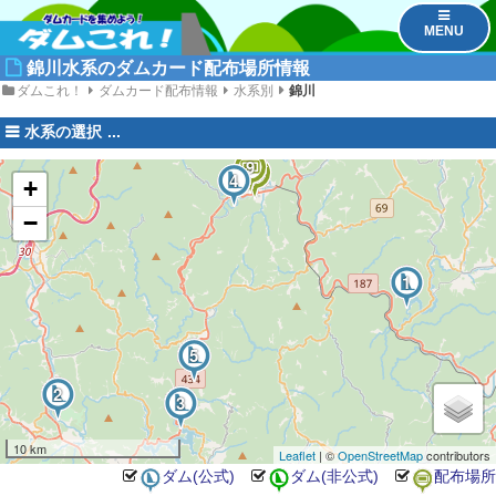
MENU
錦川水系のダムカード配布場所情報
ダムこれ！
ダムカード配布情報
水系別
錦川
水系の選択
9
10
4
+
−
6
1
11
5
7
2
8
3
10 km
Leaflet
| ©
OpenStreetMap
contributors