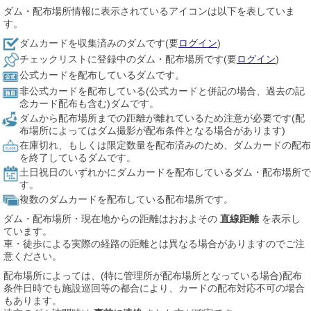
ダム・配布場所情報に表示されているアイコンは以下を表していま
す。
ダムカードを収集済みのダムです(要
ログイン
)
チェックリストに登録中のダム・配布場所です(要
ログイン
)
公式カードを配布しているダムです。
非公式カードを配布している(公式カードと併記の場合、過去の記
念カード配布も含む)ダムです。
ダムから配布場所までの距離が離れているため注意が必要です(配
布場所によってはダム撮影が配布条件となる場合があります)
在庫切れ、もしくは限定数量を配布済みのため、ダムカードの配布
を終了しているダムです。
土日祝日のいずれかにダムカードを配布しているダム・配布場所で
す。
複数のダムカードを配布している配布場所です。
ダム・配布場所・現在地からの距離はおおよその
直線距離
を表示し
ています。
車・徒歩による実際の経路の距離とは異なる場合がありますのでご注
意ください。
配布場所によっては、(特に管理所が配布場所となっている場合)配布
条件日時でも施設巡回等の都合により、カードの配布対応不可の場合
もあります。