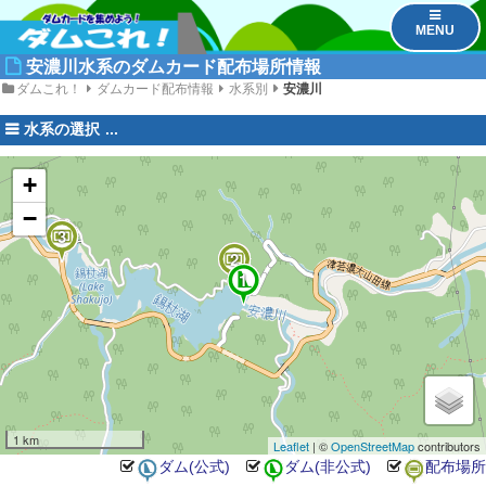
MENU
安濃川水系のダムカード配布場所情報
ダムこれ！
ダムカード配布情報
水系別
安濃川
水系の選択
+
−
3
2
1
1 km
Leaflet
| ©
OpenStreetMap
contributors