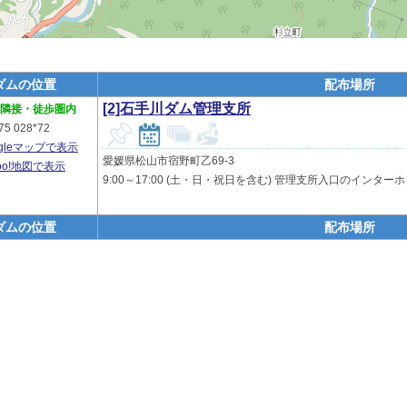
ダムの位置
配布場所
[2]石手川ダム管理支所
隣接・徒歩圏内
75 028*72
ogleマップで表示
愛媛県松山市宿野町乙69-3
hoo!地図で表示
9:00～17:00 (土・日・祝日を含む) 管理支所入口のインタ
ダムの位置
配布場所