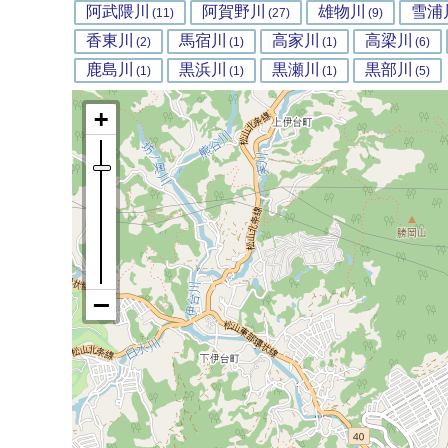
阿武隈川
阿賀野川
雄物川
雪浦
(11)
(27)
(9)
香東川
馬宿川
高家川
高梁川
(2)
(1)
(1)
(6)
鹿島川
黒浜川
黒瀬川
黒部川
(1)
(1)
(1)
(5)