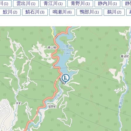
川
雲出川
青江川
青野川
静内川
静
(1)
(1)
(1)
(1)
(1)
鮫川
鯖石川
鳴瀬川
鴨部川
鵜川
(2)
(3)
(6)
(1)
(2)
2
1