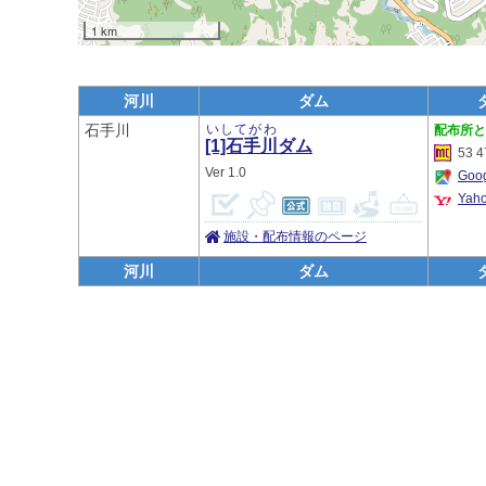
1 km
河川
ダム
石手川
いしてがわ
[1]石手川
ダム
53 4
1.0
Go
Ya
施設・配布情報のページ
河川
ダム