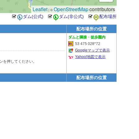
Leaflet
OpenStreetMap
contributors
| ©
配布場所の位置
隣接・徒歩圏内
53 475 028*72
Googleマップで表示
Yahoo!地図で表示
ーホンを押してください。
配布場所の位置