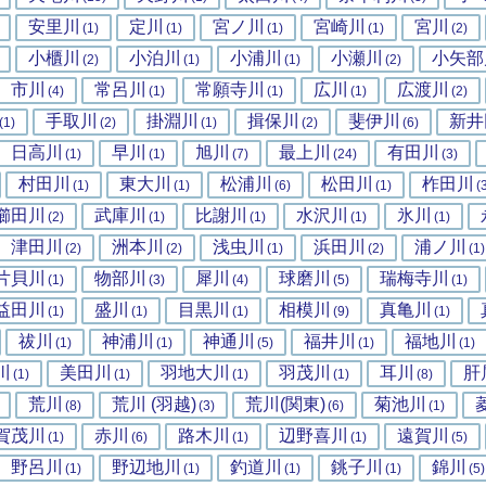
安里川
定川
宮ノ川
宮崎川
宮川
(1)
(1)
(1)
(1)
(2)
小櫃川
小泊川
小浦川
小瀬川
小矢部
(2)
(1)
(1)
(2)
市川
常呂川
常願寺川
広川
広渡川
(4)
(1)
(1)
(1)
(2)
手取川
掛淵川
揖保川
斐伊川
新井
(1)
(2)
(1)
(2)
(6)
日高川
早川
旭川
最上川
有田川
(1)
(1)
(7)
(24)
(3)
村田川
東大川
松浦川
松田川
柞田川
(1)
(1)
(6)
(1)
(
櫛田川
武庫川
比謝川
水沢川
氷川
(2)
(1)
(1)
(1)
(1)
津田川
洲本川
浅虫川
浜田川
浦ノ川
(2)
(2)
(1)
(2)
(1)
片貝川
物部川
犀川
球磨川
瑞梅寺川
(1)
(3)
(4)
(5)
(1)
益田川
盛川
目黒川
相模川
真亀川
(1)
(1)
(1)
(9)
(1)
祓川
神浦川
神通川
福井川
福地川
(1)
(1)
(5)
(1)
(1)
川
美田川
羽地大川
羽茂川
耳川
肝
(1)
(1)
(1)
(1)
(8)
荒川
荒川 (羽越)
荒川(関東)
菊池川
(8)
(3)
(6)
(1)
賀茂川
赤川
路木川
辺野喜川
遠賀川
(1)
(6)
(1)
(1)
(5)
野呂川
野辺地川
釣道川
銚子川
錦川
(1)
(1)
(1)
(1)
(5)