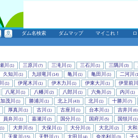
ダム名検索
ダムマップ
マイこれ！
ロ
瀬川
三原川
三滝川
三石川
三隅川
(1)
(7)
(1)
(1)
(3)
久知川
九頭竜川
亀川
亀田川
二河川
(1)
(14)
(1)
(1)
(
川
伊尾木川
伊木力川
伊東大川
伊里前
(1)
(1)
(1)
(1)
八尾川
八幡川
八郎川
六角川
内川
(1)
(2)
(1)
(2)
(1)
加茂川
勝浦川
北上川
北川
十勝川
(1)
(1)
(43)
(1)
(7)
厚真川
古川
古座川
台本川
吉井川
(1)
(1)
(1)
(1)
(6)
員弁川
嘉瀬川
国分川
国府川
国領川
(1)
(2)
(1)
(5)
(1)
大井川
大保川
大分川
大北川
大和
(1)
(5)
(1)
(3)
(2)
天竜川
天野川
太田川
奈半利川
子
(15)
(1)
(4)
(3)