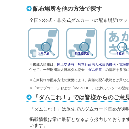
配布場所を他の方法で探す
全国の公式・非公式ダムカードの配布場所(マッ
エリア別
都道府県別
名称別
※掲載の情報は、
国土交通省
・
独立行政法人水資源機構
・
電源
併せて、一般財団法人日本ダム協会
「ダム便覧」
の情報を参考
※在庫切れや配布方法の変更により、実際の配布状況とは異な
※「マップコード」および「MAPCODE」は(株)デンソーの登
『ダムこれ！』では皆様からのご意
『ダムこれ！」は旅先でのダムカード集めが趣
掲載情報は常に最新となるよう努力しておりま
います。