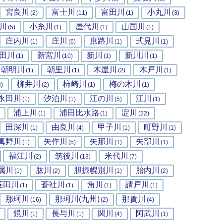
宮良川
富士川
富田川
小丸川
(2)
(11)
(1)
(3)
川
小糸川
屋代川
山国川
(5)
(1)
(1)
(1)
庄内川
庄川
庶路川
式見川
(1)
(6)
(1)
(1)
田川
新宮川
新川
新川川
(1)
(10)
(1)
(1)
朝明川
朝里川
木屋川
木戸川
(1)
(1)
(2)
(1)
柳井川
柿崎川
梅の木川
3)
(2)
(1)
(1)
永田川
汐泊川
江の川
江川
(1)
(1)
(5)
(1)
浦上川
浦田比水路
淀川
(1)
(1)
(22)
田深川
由良川
甲子川
町野川
(1)
(4)
(1)
(1)
真野川
矢作川
矢那川
矢部川
(1)
(5)
(1)
(1)
福江川
筑後川
米代川
(2)
(13)
(7)
属川
肱川
胆振幌別川
胎内川
(1)
(2)
(1)
(2)
菱田川
蒼社川
角川
請戸川
(1)
(1)
(1)
(1)
那珂川
那珂川(九州)
那賀川
(16)
(2)
(4)
鏡川
長与川
関川
阿武川
(1)
(1)
(4)
(1)