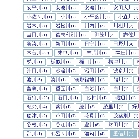
安平川
安波川
安濃川
安田大川
(1)
(2)
(1)
(1)
小佐々川
小川
小平蘂川
小森川
(1)
(2)
(1)
(1)
岩木川
岩松川
川内川
川棚川
(7)
(1)
(3)
(2)
当田川
後志利別川
御笠川
志佐川
(1)
(1)
(2)
新湊川
新田川
日宇川
日野川
(2)
(1)
(1)
(4)
木曽川
未申川
末武川
本庄川
(30)
(1)
(1)
(1)
梯川
様似川
樋口川
橋津川
(1)
(1)
(1)
(1)
沖田川
沙流川
沼田川
波多川
(1)
(2)
(2)
(1)
渡川
湊川
漢那福地川
熊川
(5)
(1)
(1)
(1)
留萌川
番匠川
白岩川
白川
(1)
(2)
(1)
(1)
石狩川
石田川
砂押川
磯辺川
(23)
(1)
(1)
(1)
紀の川
紫川
綾川
綾里川
緑
(4)
(1)
(3)
(1)
船津川
芦田川
花貫川
茂築別川
(2)
(7)
(1)
(1)
谷根川
谷江川
豊川
財田川
(2)
(2)
(6)
(1)
郡川
都呂々川
酒匂川
重信川
(1)
(1)
(4)
(1)