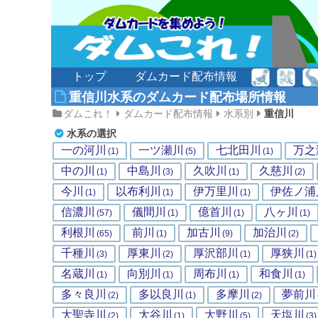
トップ
ダムカード配布情報
重信川水系のダムカード配布場所情報
ダムこれ！
ダムカード配布情報
水系別
重信川
水系の選択
一の河川
一ツ瀬川
七北田川
万之
(1)
(5)
(1)
中の川
中島川
久吹川
久慈川
(1)
(3)
(1)
(2)
今川
以布利川
伊万里川
伊佐ノ浦
(1)
(1)
(1)
信濃川
儀間川
億首川
八ヶ川
(57)
(1)
(1)
(1)
利根川
前川
加古川
加治川
(65)
(1)
(9)
(2)
千種川
厚東川
厚沢部川
厚狭川
(3)
(2)
(1)
(1)
名蔵川
向別川
周布川
和食川
(1)
(1)
(1)
(1)
多々良川
多以良川
多摩川
夢前川
(2)
(1)
(2)
大聖寺川
大谷川
大野川
天塩川
(2)
(1)
(5)
(3)