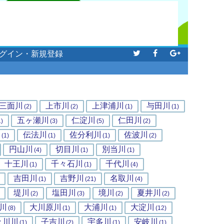
グイン・新規登録
三面川
上市川
上津浦川
与田川
(2)
(2)
(1)
(1)
五ヶ瀬川
仁淀川
仁田川
1)
(3)
(5)
(2)
川
伝法川
佐分利川
佐波川
(1)
(1)
(1)
(2)
円山川
切目川
別当川
(4)
(1)
(1)
十王川
千々石川
千代川
(1)
(1)
(4)
吉田川
吉野川
名取川
(1)
(21)
(4)
堤川
塩田川
境川
夏井川
(2)
(3)
(2)
(2)
川
大川原川
大浦川
大淀川
(8)
(1)
(1)
(12)
々川川
子吉川
宇多川
安岐川
(1)
(2)
(1)
(1)