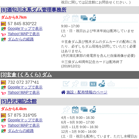
祝日に関しては記念館にお問合せください。)
[6]酒匂川水系ダム管理事務所
9.7km
57 845 830*22
9:00～17:00
Googleマップで表示
(土・日・祝日および年末年始は配布していませ
Yahoo! MAPで表示
ん)
ダムからの経路
※玄倉ダム及び熊木ダムのダムカードの配布に当
たり、必ずしもダム現地を訪問していただく必要
はありません
(丹沢湖北東部の発電所を含んだ自撮画像が必要)
※三保ダム40周年記念カードは配布終了
(2018/12/21)
[3]玄倉
(くろくら)
ダム
732 072 377*41
Googleマップで表示
施設・配布情報のページ
Yahoo! MAPで表示
[5]丹沢湖記念館
6.4km
57 875 316*05
4月～5月 9:00～16:30
Googleマップで表示
6月～9月 9:00～17:00
Yahoo! MAPで表示
10月～11月 9:00～16:30
ダムからの経路
12月～3月 9:00～16:00
(土・日・祝日も配布しています。ただし水曜日お