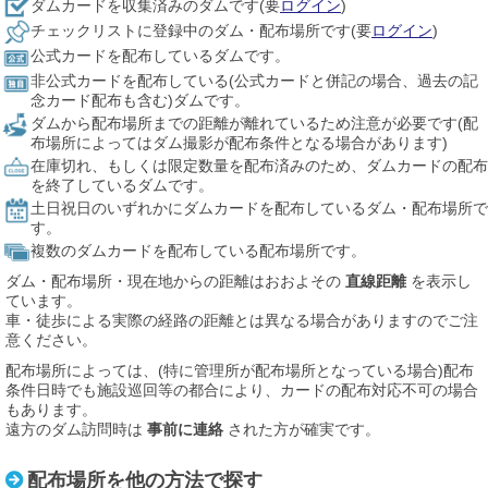
ダムカードを収集済みのダムです(要
ログイン
)
チェックリストに登録中のダム・配布場所です(要
ログイン
)
公式カードを配布しているダムです。
非公式カードを配布している(公式カードと併記の場合、過去の記
念カード配布も含む)ダムです。
ダムから配布場所までの距離が離れているため注意が必要です(配
布場所によってはダム撮影が配布条件となる場合があります)
在庫切れ、もしくは限定数量を配布済みのため、ダムカードの配布
を終了しているダムです。
土日祝日のいずれかにダムカードを配布しているダム・配布場所で
す。
複数のダムカードを配布している配布場所です。
ダム・配布場所・現在地からの距離はおおよその
直線距離
を表示し
ています。
車・徒歩による実際の経路の距離とは異なる場合がありますのでご注
意ください。
配布場所によっては、(特に管理所が配布場所となっている場合)配布
条件日時でも施設巡回等の都合により、カードの配布対応不可の場合
もあります。
遠方のダム訪問時は
事前に連絡
された方が確実です。
配布場所を他の方法で探す