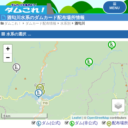
MENU
酒匂川水系のダムカード配布場所情報
ダムこれ！
ダムカード配布情報
水系別
酒匂川
水系の選択
2
+
−
3
1
5
6
4
5 km
Leaflet
| ©
OpenStreetMap
contributors