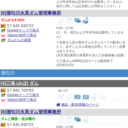
よび年末年始は定休日のため配布していません。
祝日に関しては記念館にお問合せください。)
[6]酒匂川水系ダム管理事務所
6.5km
57 845 830*22
9:00～17:00
Googleマップで表示
(土・日・祝日および年末年始は配布していませ
Yahoo! MAPで表示
ん)
ダムからの経路
※玄倉ダム及び熊木ダムのダムカードの配布に当
たり、必ずしもダム現地を訪問していただく必要
はありません
(丹沢湖北東部の発電所を含んだ自撮画像が必要)
※三保ダム40周年記念カードは配布終了
(2018/12/21)
酒匂川
[4]三保
(みほ)
ダム
57 845 700*83
2.0
Googleマップで表示
Yahoo! MAPで表示
施設・配布情報のページ
[6]酒匂川水系ダム管理事務所
隣接・徒歩圏内
57 845 830*22
9:00～17:00