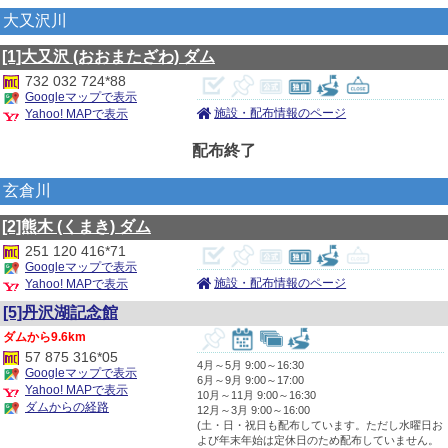
大又沢川
[1]大又沢
(おおまたざわ)
ダム
732 032 724*88
Googleマップで表示
施設・配布情報のページ
Yahoo! MAPで表示
配布終了
玄倉川
[2]熊木
(くまき)
ダム
251 120 416*71
Googleマップで表示
施設・配布情報のページ
Yahoo! MAPで表示
[5]丹沢湖記念館
9.6km
57 875 316*05
4月～5月 9:00～16:30
Googleマップで表示
6月～9月 9:00～17:00
Yahoo! MAPで表示
10月～11月 9:00～16:30
ダムからの経路
12月～3月 9:00～16:00
(土・日・祝日も配布しています。ただし水曜日お
よび年末年始は定休日のため配布していません。