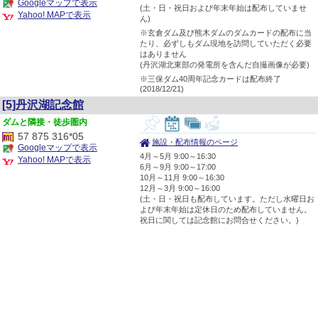
Googleマップで表示
(土・日・祝日および年末年始は配布していませ
Yahoo! MAPで表示
ん)
※玄倉ダム及び熊木ダムのダムカードの配布に当
たり、必ずしもダム現地を訪問していただく必要
はありません
(丹沢湖北東部の発電所を含んだ自撮画像が必要)
※三保ダム40周年記念カードは配布終了
(2018/12/21)
[5]丹沢湖記念館
隣接・徒歩圏内
57 875 316*05
施設・配布情報のページ
Googleマップで表示
4月～5月 9:00～16:30
Yahoo! MAPで表示
6月～9月 9:00～17:00
10月～11月 9:00～16:30
12月～3月 9:00～16:00
(土・日・祝日も配布しています。ただし水曜日お
よび年末年始は定休日のため配布していません。
祝日に関しては記念館にお問合せください。)