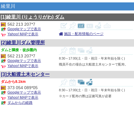
綾里川
[1]綾里川
(りょうりがわ)
ダム
562 213 207*7
Googleマップで表示
施設・配布情報のページ
Yahoo! MAPで表示
[2]綾里川ダム管理所
隣接・徒歩圏内
562 213 207*7
8:30～17:00(土・日・祝日・年末年始を除く)
Googleマップで表示
職員不在の場合は大船渡土木センターで配布。
Yahoo! MAPで表示
[3]大船渡土木センター
8.1km
373 054 089*05
8:30～17:00(土・日・祝日・年末年始を除く)
Googleマップで表示
※カード配布の際は証拠写真が必要
Yahoo! MAPで表示
ダムからの経路