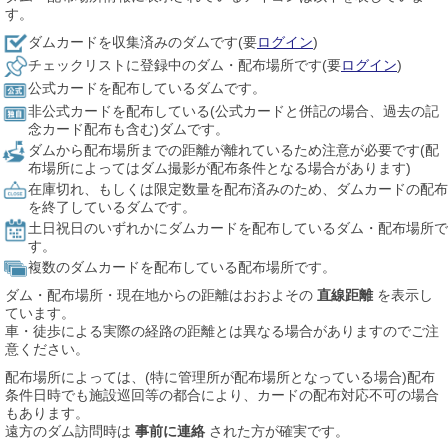
す。
ダムカードを収集済みのダムです(要
ログイン
)
チェックリストに登録中のダム・配布場所です(要
ログイン
)
公式カードを配布しているダムです。
非公式カードを配布している(公式カードと併記の場合、過去の記
念カード配布も含む)ダムです。
ダムから配布場所までの距離が離れているため注意が必要です(配
布場所によってはダム撮影が配布条件となる場合があります)
在庫切れ、もしくは限定数量を配布済みのため、ダムカードの配布
を終了しているダムです。
土日祝日のいずれかにダムカードを配布しているダム・配布場所で
す。
複数のダムカードを配布している配布場所です。
ダム・配布場所・現在地からの距離はおおよその
直線距離
を表示し
ています。
車・徒歩による実際の経路の距離とは異なる場合がありますのでご注
意ください。
配布場所によっては、(特に管理所が配布場所となっている場合)配布
条件日時でも施設巡回等の都合により、カードの配布対応不可の場合
もあります。
遠方のダム訪問時は
事前に連絡
された方が確実です。