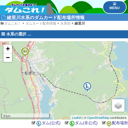
MENU
綾里川水系のダムカード配布場所情報
ダムこれ！
ダムカード配布情報
水系別
綾里川
水系の選択
+
3
−
2
1
5 km
Leaflet
| ©
OpenStreetMap
contributors