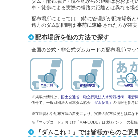
ダム・配布場所・現在地からの距離はおおよそ
車・徒歩による実際の経路の距離とは異なる場
配布場所によっては、(特に管理所が配布場所と
遠方のダム訪問時は
事前に連絡
された方が確実
配布場所を他の方法で探す
全国の公式・非公式ダムカードの配布場所(マッ
エリア別
都道府県別
名称別
※掲載の情報は、
国土交通省
・
独立行政法人水資源機構
・
電源
併せて、一般財団法人日本ダム協会
「ダム便覧」
の情報を参考
※在庫切れや配布方法の変更により、実際の配布状況とは異な
※「マップコード」および「MAPCODE」は(株)デンソーの登
『ダムこれ！』では皆様からのご意