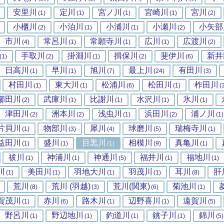
安里川
定川
宮ノ川
宮崎川
宮川
(1)
(1)
(1)
(1)
(2)
小櫃川
小泊川
小浦川
小瀬川
小矢部
(2)
(1)
(1)
(2)
市川
常呂川
常願寺川
広川
広渡川
(4)
(1)
(1)
(1)
(2)
手取川
掛淵川
揖保川
斐伊川
新井
(1)
(2)
(1)
(2)
(6)
日高川
早川
旭川
最上川
有田川
(1)
(1)
(7)
(24)
(3)
村田川
東大川
松浦川
松田川
柞田川
(1)
(1)
(6)
(1)
(
櫛田川
武庫川
比謝川
水沢川
氷川
(2)
(1)
(1)
(1)
(1)
津田川
洲本川
浅虫川
浜田川
浦ノ川
(2)
(2)
(1)
(2)
(1)
片貝川
物部川
犀川
球磨川
瑞梅寺川
(1)
(3)
(4)
(5)
(1)
益田川
盛川
目黒川
相模川
真亀川
(1)
(1)
(1)
(9)
(1)
祓川
神浦川
神通川
福井川
福地川
(1)
(1)
(5)
(1)
(1)
川
美田川
羽地大川
羽茂川
耳川
肝
(1)
(1)
(1)
(1)
(8)
荒川
荒川 (羽越)
荒川(関東)
菊池川
(8)
(3)
(6)
(1)
賀茂川
赤川
路木川
辺野喜川
遠賀川
(1)
(6)
(1)
(1)
(5)
野呂川
野辺地川
釣道川
銚子川
錦川
(1)
(1)
(1)
(1)
(5)