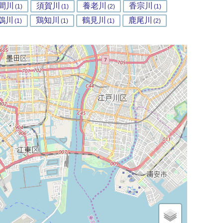
間川
須賀川
養老川
香宗川
(1)
(1)
(2)
(1)
鵡川
鶏知川
鶴見川
鹿尾川
(1)
(1)
(1)
(2)