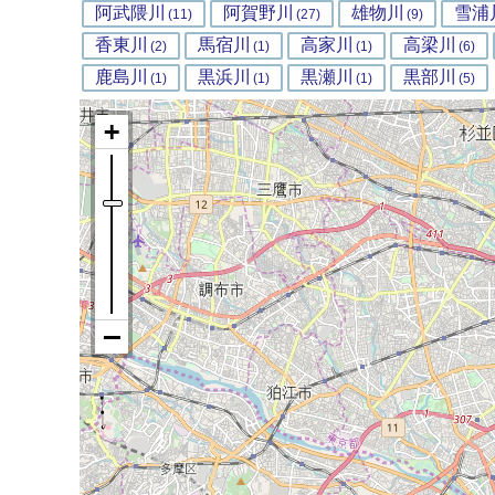
阿武隈川
阿賀野川
雄物川
雪浦
(11)
(27)
(9)
香東川
馬宿川
高家川
高梁川
(2)
(1)
(1)
(6)
鹿島川
黒浜川
黒瀬川
黒部川
(1)
(1)
(1)
(5)