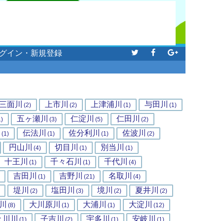
グイン・新規登録
三面川
上市川
上津浦川
与田川
(2)
(2)
(1)
(1)
五ヶ瀬川
仁淀川
仁田川
1)
(3)
(5)
(2)
川
伝法川
佐分利川
佐波川
(1)
(1)
(1)
(2)
円山川
切目川
別当川
(4)
(1)
(1)
十王川
千々石川
千代川
(1)
(1)
(4)
吉田川
吉野川
名取川
(1)
(21)
(4)
堤川
塩田川
境川
夏井川
(2)
(3)
(2)
(2)
川
大川原川
大浦川
大淀川
(8)
(1)
(1)
(12)
々川川
子吉川
宇多川
安岐川
(1)
(2)
(1)
(1)