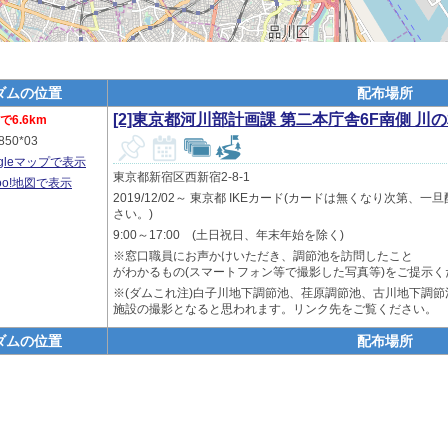
ダムの位置
配布場所
[2]東京都河川部計画課 第二本庁舎6F南側 川
6.6km
850*03
ogleマップで表示
東京都新宿区西新宿2-8-1
hoo!地図で表示
2019/12/02～ 東京都 IKEカード(カードは無くなり次第
さい。)
9:00～17:00 (土日祝日、年末年始を除く)
※窓口職員にお声かけいただき、調節池を訪問したこと
がわかるもの(スマートフォン等で撮影した写真等)をご提示く
※(ダムこれ注)白子川地下調節池、荏原調節池、古川地下調
施設の撮影となると思われます。リンク先をご覧ください。
ダムの位置
配布場所