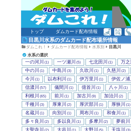
トップ
ダムカード配布情報
目黒川水系のダムカード配布場所情報
ダムこれ！
ダムカード配布情報
水系別
目黒川
水系の選択
一の河川
一ツ瀬川
七北田川
万之
(1)
(5)
(1)
中の川
中島川
久吹川
久慈川
(1)
(3)
(1)
(2)
今川
以布利川
伊万里川
伊佐ノ浦
(1)
(1)
(1)
信濃川
儀間川
億首川
八ヶ川
(57)
(1)
(1)
(1)
利根川
前川
加古川
加治川
(65)
(1)
(9)
(2)
千種川
厚東川
厚沢部川
厚狭川
(3)
(2)
(1)
(1)
名蔵川
向別川
周布川
和食川
(1)
(1)
(1)
(1)
多々良川
多以良川
多摩川
夢前川
(2)
(1)
(2)
大聖寺川
大谷川
大野川
天塩川
(2)
(1)
(5)
(3)