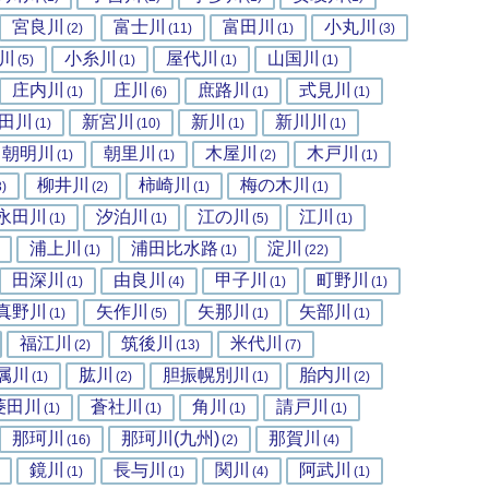
宮良川
富士川
富田川
小丸川
(2)
(11)
(1)
(3)
川
小糸川
屋代川
山国川
(5)
(1)
(1)
(1)
庄内川
庄川
庶路川
式見川
(1)
(6)
(1)
(1)
田川
新宮川
新川
新川川
(1)
(10)
(1)
(1)
朝明川
朝里川
木屋川
木戸川
(1)
(1)
(2)
(1)
柳井川
柿崎川
梅の木川
3)
(2)
(1)
(1)
永田川
汐泊川
江の川
江川
(1)
(1)
(5)
(1)
浦上川
浦田比水路
淀川
(1)
(1)
(22)
田深川
由良川
甲子川
町野川
(1)
(4)
(1)
(1)
真野川
矢作川
矢那川
矢部川
(1)
(5)
(1)
(1)
福江川
筑後川
米代川
(2)
(13)
(7)
属川
肱川
胆振幌別川
胎内川
(1)
(2)
(1)
(2)
菱田川
蒼社川
角川
請戸川
(1)
(1)
(1)
(1)
那珂川
那珂川(九州)
那賀川
(16)
(2)
(4)
鏡川
長与川
関川
阿武川
(1)
(1)
(4)
(1)