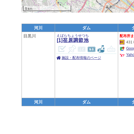
5 km
河川
ダム
目黒川
えばらちょうせつち
[1]荏原調節池
431 
Go
Ya
施設・配布情報のページ
河川
ダム