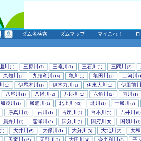
ダム名検索
ダムマップ
マイこれ！
ロ
瀬川
三原川
三滝川
三石川
三隅川
(1)
(7)
(1)
(1)
(3)
久知川
九頭竜川
亀川
亀田川
二河川
(1)
(14)
(1)
(1)
(
川
伊尾木川
伊木力川
伊東大川
伊里前
(1)
(1)
(1)
(1)
八尾川
八幡川
八郎川
六角川
内川
(1)
(2)
(1)
(2)
(1)
加茂川
勝浦川
北上川
北川
十勝川
(1)
(1)
(43)
(1)
(7)
厚真川
古川
古座川
台本川
吉井川
(1)
(1)
(1)
(1)
(6)
員弁川
嘉瀬川
国分川
国府川
国領川
(1)
(2)
(1)
(5)
(1)
大井川
大保川
大分川
大北川
大和
(1)
(5)
(1)
(3)
(2)
天竜川
天野川
太田川
奈半利川
子
(15)
(1)
(4)
(3)