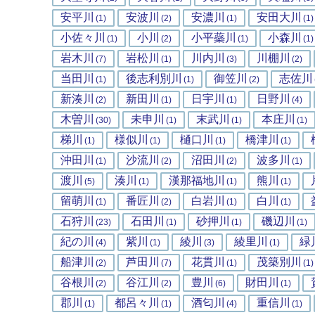
安平川
安波川
安濃川
安田大川
(1)
(2)
(1)
(1)
小佐々川
小川
小平蘂川
小森川
(1)
(2)
(1)
(1)
岩木川
岩松川
川内川
川棚川
(7)
(1)
(3)
(2)
当田川
後志利別川
御笠川
志佐川
(1)
(1)
(2)
新湊川
新田川
日宇川
日野川
(2)
(1)
(1)
(4)
木曽川
未申川
末武川
本庄川
(30)
(1)
(1)
(1)
梯川
様似川
樋口川
橋津川
(1)
(1)
(1)
(1)
沖田川
沙流川
沼田川
波多川
(1)
(2)
(2)
(1)
渡川
湊川
漢那福地川
熊川
(5)
(1)
(1)
(1)
留萌川
番匠川
白岩川
白川
(1)
(2)
(1)
(1)
石狩川
石田川
砂押川
磯辺川
(23)
(1)
(1)
(1)
紀の川
紫川
綾川
綾里川
緑
(4)
(1)
(3)
(1)
船津川
芦田川
花貫川
茂築別川
(2)
(7)
(1)
(1)
谷根川
谷江川
豊川
財田川
(2)
(2)
(6)
(1)
郡川
都呂々川
酒匂川
重信川
(1)
(1)
(4)
(1)