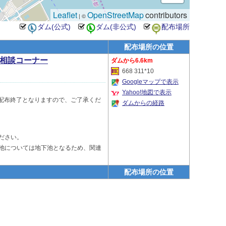
Leaflet
OpenStreetMap
contributors
| ©
配布場所の位置
の相談コーナー
6.6km
668 311*10
Googleマップで表示
Yahoo!地図で表示
、一旦配布終了となりますので、ご了承くだ
ダムからの経路
ださい。
節池については地下池となるため、関連
配布場所の位置