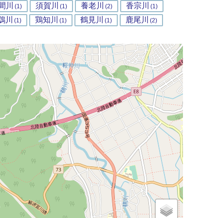
間川
須賀川
養老川
香宗川
(1)
(1)
(2)
(1)
鵡川
鶏知川
鶴見川
鹿尾川
(1)
(1)
(1)
(2)