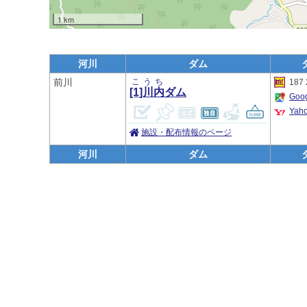
1 km
河川
ダム
前川
こうち
187 
[1]川内
ダム
Go
Ya
施設・配布情報のページ
河川
ダム