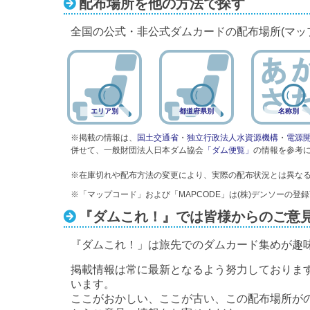
配布場所を他の方法で探す
全国の公式・非公式ダムカードの配布場所(マッ
エリア別
都道府県別
名称別
※掲載の情報は、
国土交通省
・
独立行政法人水資源機構
・
電源
併せて、一般財団法人日本ダム協会
「ダム便覧」
の情報を参考
※在庫切れや配布方法の変更により、実際の配布状況とは異な
※「マップコード」および「MAPCODE」は(株)デンソーの登
『ダムこれ！』では皆様からのご意
『ダムこれ！」は旅先でのダムカード集めが趣
掲載情報は常に最新となるよう努力しておりま
います。
ここがおかしい、ここが古い、この配布場所が