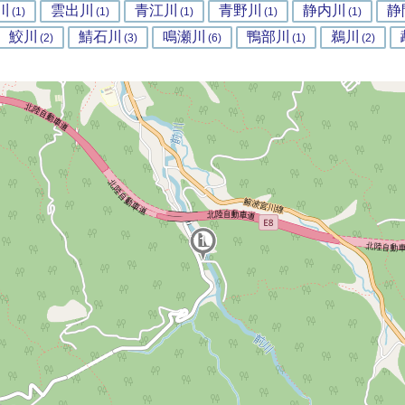
川
雲出川
青江川
青野川
静内川
静
(1)
(1)
(1)
(1)
(1)
鮫川
鯖石川
鳴瀬川
鴨部川
鵜川
(2)
(3)
(6)
(1)
(2)
1