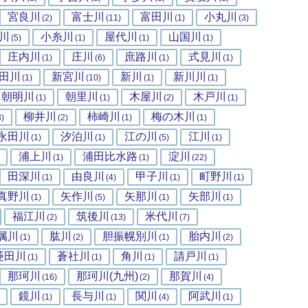
宮良川
富士川
富田川
小丸川
(2)
(11)
(1)
(3)
川
小糸川
屋代川
山国川
(5)
(1)
(1)
(1)
庄内川
庄川
庶路川
式見川
(1)
(6)
(1)
(1)
田川
新宮川
新川
新川川
(1)
(10)
(1)
(1)
朝明川
朝里川
木屋川
木戸川
(1)
(1)
(2)
(1)
柳井川
柿崎川
梅の木川
3)
(2)
(1)
(1)
永田川
汐泊川
江の川
江川
(1)
(1)
(5)
(1)
浦上川
浦田比水路
淀川
(1)
(1)
(22)
田深川
由良川
甲子川
町野川
(1)
(4)
(1)
(1)
真野川
矢作川
矢那川
矢部川
(1)
(5)
(1)
(1)
福江川
筑後川
米代川
(2)
(13)
(7)
属川
肱川
胆振幌別川
胎内川
(1)
(2)
(1)
(2)
菱田川
蒼社川
角川
請戸川
(1)
(1)
(1)
(1)
那珂川
那珂川(九州)
那賀川
(16)
(2)
(4)
鏡川
長与川
関川
阿武川
(1)
(1)
(4)
(1)