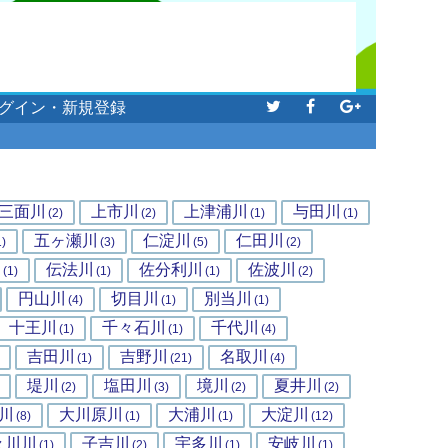
グイン・新規登録
三面川
上市川
上津浦川
与田川
(2)
(2)
(1)
(1)
五ヶ瀬川
仁淀川
仁田川
1)
(3)
(5)
(2)
川
伝法川
佐分利川
佐波川
(1)
(1)
(1)
(2)
円山川
切目川
別当川
(4)
(1)
(1)
十王川
千々石川
千代川
(1)
(1)
(4)
吉田川
吉野川
名取川
(1)
(21)
(4)
堤川
塩田川
境川
夏井川
(2)
(3)
(2)
(2)
川
大川原川
大浦川
大淀川
(8)
(1)
(1)
(12)
々川川
子吉川
宇多川
安岐川
(1)
(2)
(1)
(1)