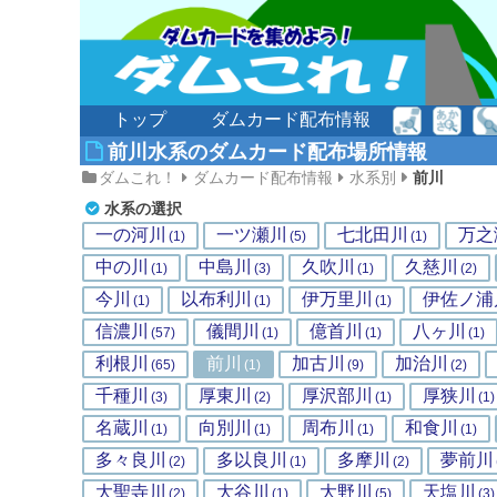
トップ
ダムカード配布情報
前川水系のダムカード配布場所情報
ダムこれ！
ダムカード配布情報
水系別
前川
水系の選択
一の河川
一ツ瀬川
七北田川
万之
(1)
(5)
(1)
中の川
中島川
久吹川
久慈川
(1)
(3)
(1)
(2)
今川
以布利川
伊万里川
伊佐ノ浦
(1)
(1)
(1)
信濃川
儀間川
億首川
八ヶ川
(57)
(1)
(1)
(1)
利根川
前川
加古川
加治川
(65)
(1)
(9)
(2)
千種川
厚東川
厚沢部川
厚狭川
(3)
(2)
(1)
(1)
名蔵川
向別川
周布川
和食川
(1)
(1)
(1)
(1)
多々良川
多以良川
多摩川
夢前川
(2)
(1)
(2)
大聖寺川
大谷川
大野川
天塩川
(2)
(1)
(5)
(3)