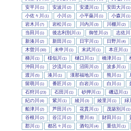
安平川
安波川
安濃川
安田大川
(1)
(2)
(1)
(1)
小佐々川
小川
小平蘂川
小森川
(1)
(2)
(1)
(1)
岩木川
岩松川
川内川
川棚川
(7)
(1)
(3)
(2)
当田川
後志利別川
御笠川
志佐川
(1)
(1)
(2)
新湊川
新田川
日宇川
日野川
(2)
(1)
(1)
(4)
木曽川
未申川
末武川
本庄川
(30)
(1)
(1)
(1)
梯川
様似川
樋口川
橋津川
(1)
(1)
(1)
(1)
沖田川
沙流川
沼田川
波多川
(1)
(2)
(2)
(1)
渡川
湊川
漢那福地川
熊川
(5)
(1)
(1)
(1)
留萌川
番匠川
白岩川
白川
(1)
(2)
(1)
(1)
石狩川
石田川
砂押川
磯辺川
(23)
(1)
(1)
(1)
紀の川
紫川
綾川
綾里川
緑
(4)
(1)
(3)
(1)
船津川
芦田川
花貫川
茂築別川
(2)
(7)
(1)
(1)
谷根川
谷江川
豊川
財田川
(2)
(2)
(6)
(1)
郡川
都呂々川
酒匂川
重信川
(1)
(1)
(4)
(1)