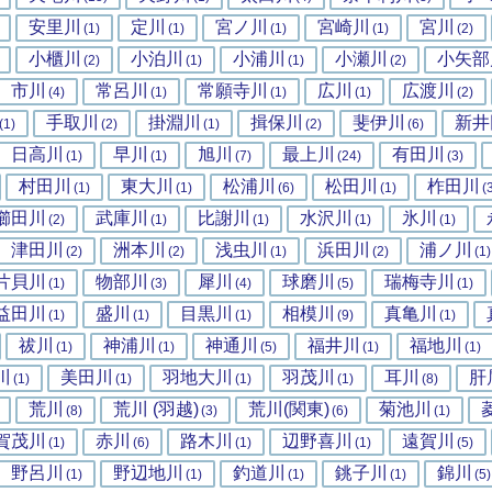
安里川
定川
宮ノ川
宮崎川
宮川
(1)
(1)
(1)
(1)
(2)
小櫃川
小泊川
小浦川
小瀬川
小矢部
(2)
(1)
(1)
(2)
市川
常呂川
常願寺川
広川
広渡川
(4)
(1)
(1)
(1)
(2)
手取川
掛淵川
揖保川
斐伊川
新井
(1)
(2)
(1)
(2)
(6)
日高川
早川
旭川
最上川
有田川
(1)
(1)
(7)
(24)
(3)
村田川
東大川
松浦川
松田川
柞田川
(1)
(1)
(6)
(1)
(
櫛田川
武庫川
比謝川
水沢川
氷川
(2)
(1)
(1)
(1)
(1)
津田川
洲本川
浅虫川
浜田川
浦ノ川
(2)
(2)
(1)
(2)
(1)
片貝川
物部川
犀川
球磨川
瑞梅寺川
(1)
(3)
(4)
(5)
(1)
益田川
盛川
目黒川
相模川
真亀川
(1)
(1)
(1)
(9)
(1)
祓川
神浦川
神通川
福井川
福地川
(1)
(1)
(5)
(1)
(1)
川
美田川
羽地大川
羽茂川
耳川
肝
(1)
(1)
(1)
(1)
(8)
荒川
荒川 (羽越)
荒川(関東)
菊池川
(8)
(3)
(6)
(1)
賀茂川
赤川
路木川
辺野喜川
遠賀川
(1)
(6)
(1)
(1)
(5)
野呂川
野辺地川
釣道川
銚子川
錦川
(1)
(1)
(1)
(1)
(5)